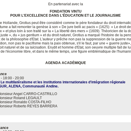
En partenariat avec la
FONDATION VINTU
POUR L'EXCELLENCE DANS L'ÉDUCATION ET LE JOURNALISME
e Hollande, Grotius peut être considéré comme le père fondateur du droit internatio
tume a fait remonter la genèse à son « De jure belli ac pacis » (1625) ­ « Le droit de
ix » et plus loin à son traité sur la « La liberté des mers » (1609). Théoricien de la d
 juste », du « jus gentium » et du droit naturel, Grotius a marqué l'histoire de la pe
t de la philosophie d'Etat. L'auteur y prêche non pas la suppression de la guerre m
ion, non pas le pacifisme mais la paix obtenue, s'il le faut, par une « guerre juste», 
roit naturel et de sa laïcisation. Erudit et homme d'Etat, son oeuvre multiple fait de lu
 de l'économie libre, et dans le même temps, une figure emblématique de l'human
AGENDA ACADÉMIQUE
ance
 -
18:00
-
20:00
 Le multilatéralisme et les institutions internationales d'intégration régionale
UR, ALENA, Communauté Andine.
onsieur Angel CARRO-CASTRILLO
onsieur Roland LEGAULT
onsieur Ronaldo COSTA-FILHO
onsieur Roberto REYES BARRERA
éance