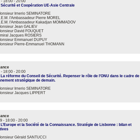
 -
18:00
-
20:00
 Sécurité et Coopération UE-Asie Centrale
onsieur Irnerio SEMINATORE
.E.M. l'Ambassadeur Pierre MOREL
.E.M. l'Ambassadeur Kakadjan MOMMADOV
onsieur Jean GALIEV
onsieur David FOUQUET
miral Jacques ROSIERS
onsieur Emmanuel DUPUY
onsieur Pierre-Emmanuel THOMANN
éance
 -
18:00
-
20:00
 La réforme du Conseil de Sécurité. Repenser le rôle de l’ONU dans le cadre de
nnement stratégique de demain.
onsieur Irnerio SEMINATORE
onsieur Jacques LIPPERT
éance
9 -
18:00
-
20:00
 L’Europe et la Société de la Connaissance. Stratégie de Lisbonne : bilan et
tives
onsieur Gérald SANTUCCI