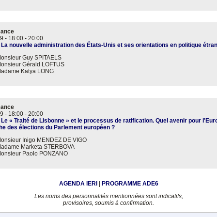
éance
9 -
18:00
-
20:00
 La nouvelle administration des États-Unis et ses orientations en politique étra
onsieur Guy SPITAELS
onsieur Gérald LOFTUS
adame Katya LONG
éance
9 -
18:00
-
20:00
 Le « Traité de Lisbonne » et le processus de ratification. Quel avenir pour l'Eur
he des élections du Parlement européen ?
onsieur Inigo MENDEZ DE VIGO
adame Marketa STERBOVA
onsieur Paolo PONZANO
AGENDA IERI
|
PROGRAMME ADE6
Les noms des personnalités mentionnées sont indicatifs,
provisoires, soumis à confirmation.