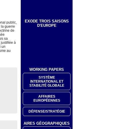
EXODE TROIS SAISONS
nal public,
D'EUROPE
 la guerre
octrine de
nsée
ais sa
justifiée à
i un
isme au
WORKING PAPERS
SYSTÈME
INTERNATIONAL ET
STABILITÉ GLOBALE
AFFAIRES
EUROPÉENNES
DÉFENSE/STRATÉGIE
AIRES GÉOGRAPHIQUES