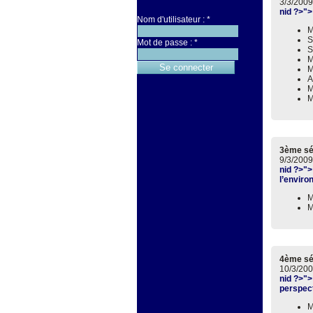
3/3/2009
nid ?>">
Nom d'utilisateur :
*
M
S
Mot de passe :
*
S
M
M
A
M
M
3ème s
9/3/2009
nid ?>">
l’enviro
M
M
4ème s
10/3/200
nid ?>">
perspec
M