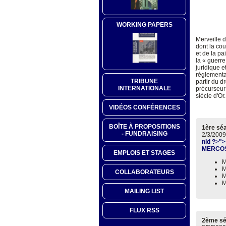
WORKING PAPERS
Merveille d
dont la cou
et de la pa
la « guerre
juridique e
réglementat
TRIBUNE
partir du d
INTERNATIONALE
précurseur
siècle d'Or.
VIDÉOS CONFÉRENCES
BOÎTE À PROPOSITIONS
1ère sé
- FUNDRAISING
2/3/2009
nid ?>">
MERCOS
EMPLOIS ET STAGES
M
M
COLLABORATEURS
M
M
MAILING LIST
FLUX RSS
2ème s