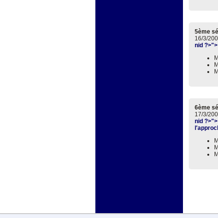
5ème s
16/3/200
nid ?>">
M
M
M
6ème s
17/3/200
nid ?>">
l'approc
M
M
M