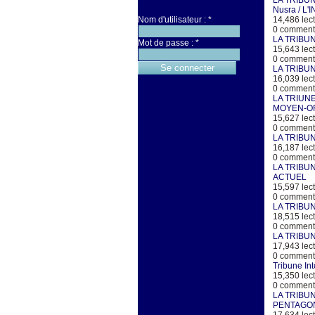
LA TRIBUN
Nusra / L
Nom d'utilisateur :
*
14,486 lect
0 commenta
LA TRIBUN
Mot de passe :
*
15,643 lect
0 commenta
LA TRIBU
16,039 lect
0 commenta
LA TRIUNE
MOYEN-O
15,627 lect
0 commenta
LA TRIBUN
16,187 lect
0 commenta
LA TRIBU
ACTUEL
15,597 lect
0 commenta
LA TRIBU
18,515 lect
0 commenta
LA TRIBU
17,943 lect
0 commenta
Tribune In
15,350 lect
0 commenta
LA TRIBU
PENTAGON