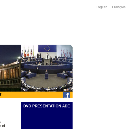
English
Français
T
DVD PRÉSENTATION ADE
s
e et