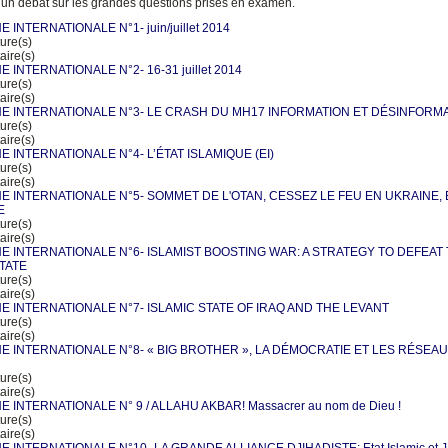
 un débat sur les grandes questions prises en examen.
E INTERNATIONALE N°1- juin/juillet 2014
ure(s)
ire(s)
E INTERNATIONALE N°2- 16-31 juillet 2014
ure(s)
ire(s)
NE INTERNATIONALE N°3- LE CRASH DU MH­17 INFORMATION ET DÉSINFORM
ure(s)
ire(s)
E INTERNATIONALE N°4- L’ÉTAT ISLAMIQUE (EI)
ure(s)
ire(s)
NE INTERNATIONALE N°5- SOMMET DE L'OTAN, CESSEZ LE FEU EN UKRAINE, 
E
ure(s)
ire(s)
NE INTERNATIONALE N°6- ISLAMIST BOOSTING WAR: A STRATEGY TO DEFEAT
STATE
ure(s)
ire(s)
NE INTERNATIONALE N°7- ISLAMIC STATE OF IRAQ AND THE LEVANT
ure(s)
ire(s)
NE INTERNATIONALE N°8- « BIG BROTHER », LA DÉMOCRATIE ET LES RÉSEA
ure(s)
ire(s)
E INTERNATIONALE N° 9 / ALLAHU AKBAR! Massacrer au nom de Dieu !
ure(s)
ire(s)