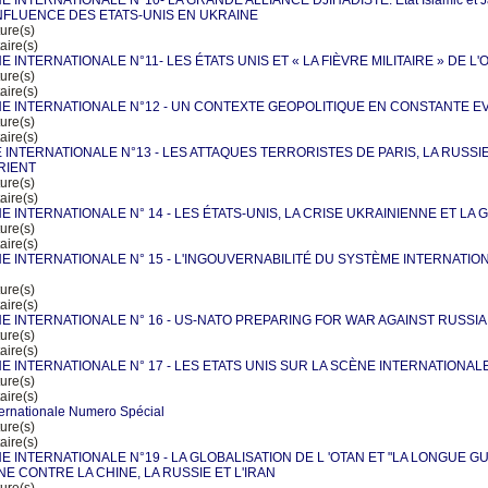
E INTERNATIONALE N°10- LA GRANDE ALLIANCE DJIHADISTE: Etat Islamic et Ja
'INFLUENCE DES ETATS-UNIS EN UKRAINE
ure(s)
ire(s)
E INTERNATIONALE N°11- LES ÉTATS UNIS ET « LA FIÈVRE MILITAIRE » DE L'
ure(s)
ire(s)
NE INTERNATIONALE N°12 - UN CONTEXTE GEOPOLITIQUE EN CONSTANTE E
ure(s)
ire(s)
 INTERNATIONALE N°13 - LES ATTAQUES TERRORISTES DE PARIS, LA RUSSIE
RIENT
ure(s)
ire(s)
E INTERNATIONALE N° 14 - LES ÉTATS-UNIS, LA CRISE UKRAINIENNE ET LA
ure(s)
ire(s)
NE INTERNATIONALE N° 15 - L'INGOUVERNABILITÉ DU SYSTÈME INTERNATIO
ure(s)
ire(s)
NE INTERNATIONALE N° 16 - US-NATO PREPARING FOR WAR AGAINST RUSSIA
ure(s)
ire(s)
NE INTERNATIONALE N° 17 - LES ETATS UNIS SUR LA SCÈNE INTERNATIONAL
ure(s)
ire(s)
ternationale Numero Spécial
ure(s)
ire(s)
NE INTERNATIONALE N°19 - LA GLOBALISATION DE L 'OTAN ET "LA LONGUE G
E CONTRE LA CHINE, LA RUSSIE ET L'IRAN