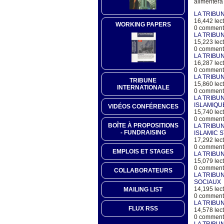
alimentera
LA TRIBUN
16,442 lect
WORKING PAPERS
0 commenta
LA TRIBUN
15,223 lect
0 commenta
LA TRIBU
16,287 lect
0 commenta
LA TRIBUN
TRIBUNE
15,860 lect
INTERNATIONALE
0 commenta
LA TRIBU
ISLAMIQU
VIDÉOS CONFÉRENCES
15,740 lect
0 commenta
BOÎTE À PROPOSITIONS
LA TRIBU
- FUNDRAISING
ISLAMIC 
17,292 lect
0 commenta
EMPLOIS ET STAGES
LA TRIBU
15,079 lect
0 commenta
COLLABORATEURS
LA TRIBU
SOCIAUX
14,195 lect
MAILING LIST
0 commenta
LA TRIBUN
FLUX RSS
14,578 lect
0 commenta