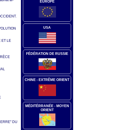
bhat al-
EUROPE
OCCIDENT.
USA
VOLUTION
 ET LE
FÉDÉRATION DE RUSSIE
 GRÈCE
NAL
CHINE - EXTRÊME ORIENT
E
MÉDITÉRRANÉE - MOYEN
ORIENT
UERRE" DU