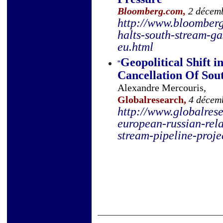
Bloomberg.com,
2 décem
http://www.bloomber
halts-south-stream-ga
eu.html
Geopolitical Shift 
“
Cancellation Of Sou
Alexandre Mercouris,
Globalresearch,
4 décemb
http://www.globalrese
european-russian-rela
stream-pipeline-proj