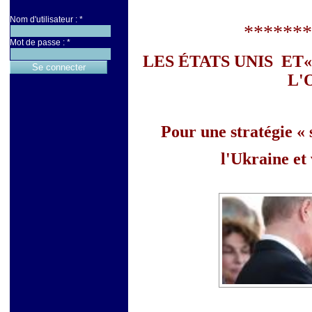
Nom d'utilisateur :
*
*******
Mot de passe :
*
LES ÉTATS UNIS ET«
L'
Pour une stratégie «
l'Ukraine et 