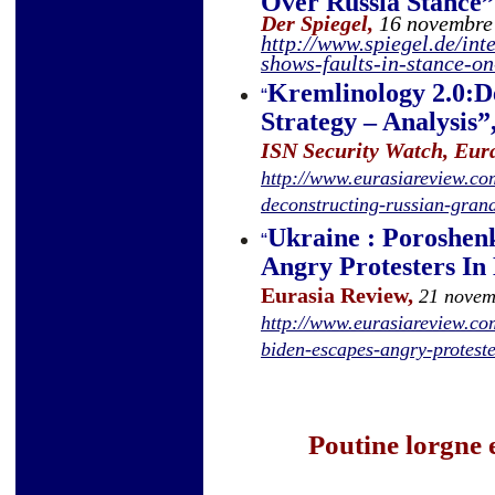
Over Russia Stance
”
Der Spiegel,
16 novembre
http://www.spiegel.de/in
shows-faults-in-stance-o
Kremlinology 2.0:D
“
Strategy – Analysis
”
ISN Security Watch, Eur
http://www.eurasiareview.co
deconstructing-russian-gran
Ukraine : Poroshen
“
Angry Protesters In
Eurasia Review,
21 novem
http://www.eurasiareview.c
biden-escapes-angry-proteste
Poutine lorgne 