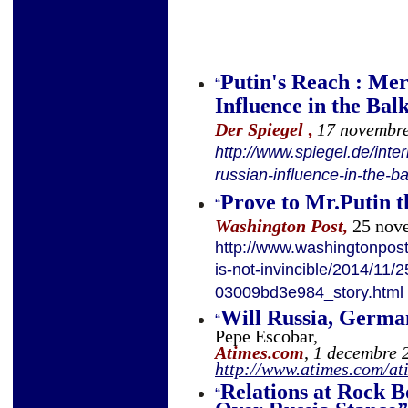
Putin's Reach : Me
“
Influence in the Bal
Der
Spiegel
,
17 novembr
http://www.spiegel.de/int
russian-influence-in-the-
Prove to Mr.Putin th
“
Washington Post,
25 nov
http://www.washingtonpost
is-not-invincible/2014/11
03009bd3e984_story.html
Will Russia, Germa
“
Pepe Escobar,
Atimes.com
,
1 decembre 
http://www.atimes.com/a
Relations at Rock 
“