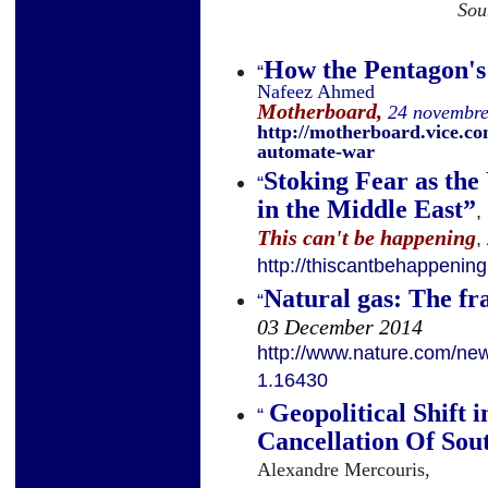
Sou
How the Pentagon'
“
Nafeez Ahmed
Motherboard,
24 novembr
http://motherboard.vice.c
automate-war
Stoking Fear as the
“
in the Middle East
”
,
This can't be happening
,
http://thiscantbehappenin
Natural gas: The fr
“
03 December 2014
http://www.nature.com/news
1.16430
Geopolitical Shift 
“
Cancellation Of Sou
Alexandre Mercouris,