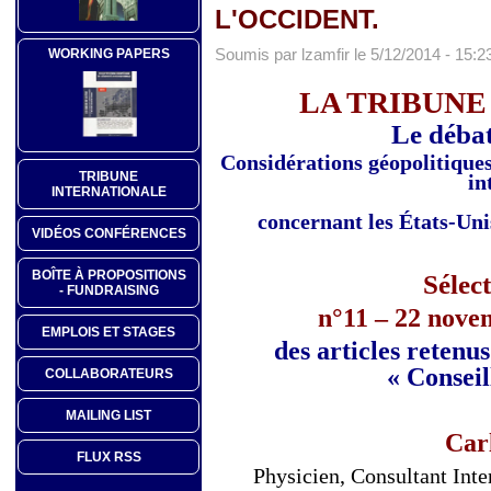
L'OCCIDENT.
Soumis par lzamfir le 5/12/2014 - 15:2
WORKING PAPERS
LA TRIBUNE
Le débat
Considérations géopolitiques 
TRIBUNE
in
INTERNATIONALE
concernant les États-Uni
VIDÉOS CONFÉRENCES
BOÎTE À PROPOSITIONS
Sélec
- FUNDRAISING
n°11 – 22 nove
EMPLOIS ET STAGES
des articles retenu
« Conseil
COLLABORATEURS
MAILING LIST
Car
FLUX RSS
Physicien, Consultant Int