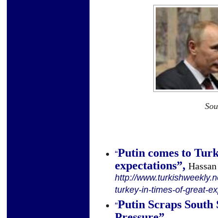
Sou
Putin comes to Turk
“
expectations
”
,
Hassan
http://www.turkishweekly.n
turkey-in-times-of-great-e
Putin Scraps South
“
Pressure
”