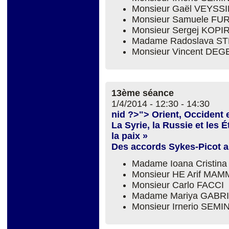
Monsieur Gaël VEYSS
Monsieur Samuele FU
Monsieur Sergej KOPI
Madame Radoslava S
Monsieur Vincent DE
13ème séance
1/4/2014 -
12:30
-
14:30
nid ?>"> Orient, Occident
La Syrie, la Russie et les
la paix »
Des accords Sykes-Picot au
Madame Ioana Cristina
Monsieur HE Arif MA
Monsieur Carlo FACCI
Madame Mariya GABR
Monsieur Irnerio SEM