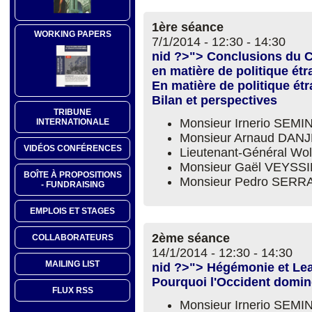
1ère séance
WORKING PAPERS
7/1/2014 -
12:30
-
14:30
nid ?>"> Conclusions du 
en matière de politique étr
En matière de politique étr
Bilan et perspectives
TRIBUNE
Monsieur Irnerio SEM
INTERNATIONALE
Monsieur Arnaud DAN
VIDÉOS CONFÉRENCES
Lieutenant-Général 
Monsieur Gaël VEYSS
BOÎTE À PROPOSITIONS
Monsieur Pedro SER
- FUNDRAISING
EMPLOIS ET STAGES
2ème séance
COLLABORATEURS
14/1/2014 -
12:30
-
14:30
MAILING LIST
nid ?>"> Hégémonie et Le
Pourquoi l'Occident domine
FLUX RSS
Monsieur Irnerio SEM