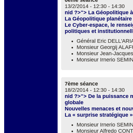
6ème séance
13/2/2014 -
12:30
-
14:30
nid ?>"> La Géopolitique 
La Géopolitique planétaire
Le Cyber-espace, le rense
politiques et institutionnel
Général Eric DELL'ARIA
Monsieur Georgij ALA
Monsieur Jean-Jacqu
Monsieur Irnerio SEM
7ème séance
18/2/2014 -
12:30
-
14:30
nid ?>"> De la puissance 
globale
Nouvelles menaces et nouve
La « surprise stratégique »
Monsieur Irnerio SEM
Monsieur Alfredo CON