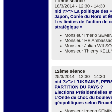
11ème séance
18/3/2014 -
12:30
-
14:30
nid ?>"> La politique des 
Japon, Corée du Nord et É
Les limites de l'action de 
stratégique »
Monsieur Irnerio SEM
Monsieur HE Ambassa
Monsieur Julian WILS
Monsieur Thierry KEL
12ème séance
25/3/2014 -
12:30
-
14:30
nid ?>"> L'UKRAINE, P
PARTITION DU PAYS ?
Elections Présidentielles 
L'Onde de choc du bouleve
géopolitiques selon Bruxe
Monsieur Irnerio SEM