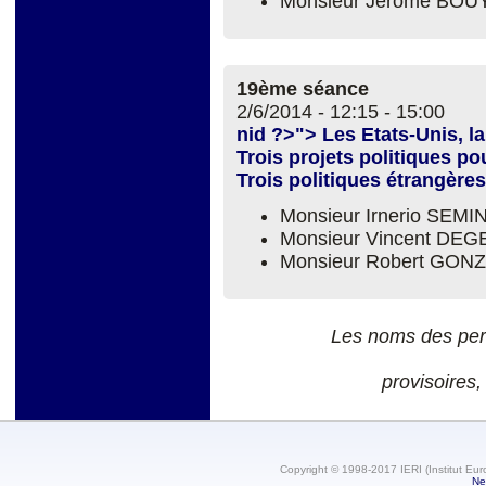
Monsieur Jérome BO
19ème séance
2/6/2014 -
12:15
-
15:00
nid ?>"> Les Etats-Unis, l
Trois projets politiques p
Trois politiques étrangères
Monsieur Irnerio SEM
Monsieur Vincent DE
Monsieur Robert GON
Les noms des per
provisoires,
Copyright © 1998-2017 IERI (Institut Eur
Ne