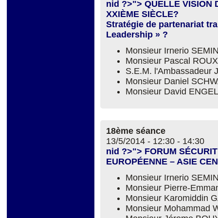
nid ?>"> QUELLE VISIO
XXIÈME SIÈCLE?
Stratégie de partenariat tr
Leadership » ?
Monsieur Irnerio SEM
Monsieur Pascal ROUX
S.E.M. l'Ambassadeur
Monsieur Daniel SC
Monsieur David ENGE
18ème séance
13/5/2014 -
12:30
-
14:30
nid ?>"> FORUM SÉCURI
EUROPÉENNE – ASIE CE
Monsieur Irnerio SEM
Monsieur Pierre-Emm
Monsieur Karomiddin
Monsieur Mohammad W