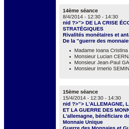
14ème séance
8/4/2014 -
12:30
-
14:30
nid ?>"> DE LA CRISE É
STRATÉGIQUES
Rivalités monétaires et an
De la "guerre des monnaie
Madame Ioana Cristina
Monsieur Lucian CER
Monsieur Jean-Paul 
Monsieur Irnerio SEM
15ème séance
15/4/2014 -
12:30
-
14:30
nid ?>"> L'ALLEMAGNE,
ET LA GUERRE DES MON
L'allemagne, bénéficiare de
Monnaie Unique
Guerre des Monnaies et Gu