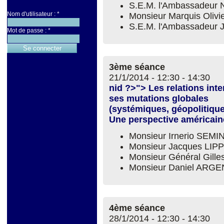
S.E.M. l'Ambassadeur 
Nom d'utilisateur :
*
Monsieur Marquis Olivi
S.E.M. l'Ambassadeur
Mot de passe :
*
3ème séance
21/1/2014 -
12:30
-
14:30
nid ?>"> Les relations int
ses mutations globales
(systémiques, géopolitiqu
Une perspective américain
Monsieur Irnerio SEM
Monsieur Jacques LIP
Monsieur Général Gill
Monsieur Daniel ARG
4ème séance
28/1/2014 -
12:30
-
14:30