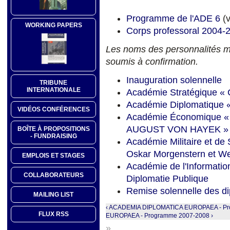
Programme de l'ADE 6
(v
WORKING PAPERS
Corps professoral 2004-
Les noms des personnalités men
soumis à confirmation.
Inauguration solennelle
TRIBUNE
INTERNATIONALE
Académie Stratégique « 
Académie Diplomatiqu
VIDÉOS CONFÉRENCES
Académie Économique 
AUGUST VON HAYEK »
BOÎTE À PROPOSITIONS
- FUNDRAISING
Académie Militaire et d
Oskar Morgenstern et We
EMPLOIS ET STAGES
Académie de l'Informatio
COLLABORATEURS
Diplomatie Publique
Remise solennelle des d
MAILING LIST
‹ ACADEMIA DIPLOMATICA EUROPAEA - Pr
FLUX RSS
EUROPAEA - Programme 2007-2008 ›
»