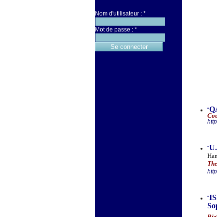
Nom d'utilisateur :
*
Mot de passe :
*
QA
“
Cou
htt
U.
“
Ha
The
htt
IS
“
So
Biz