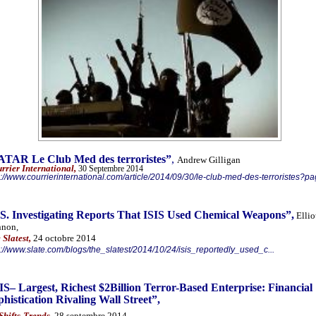
TAR Le Club Med des terroristes”
,
Andrew Gilligan
rrier International,
30 Septembre 2014
p://www.courrierinternational.com/article/2014/09/30/le-club-med-des-terroristes?pa
S. Investigating Reports That ISIS Used Chemical Weapons”,
Ellio
nnon
,
 Slatest,
24 octobre 2014
p://www.slate.com/blogs/the_slatest/2014/10/24/isis_reportedly_used_c...
IS– Largest, Richest $2Billion Terror-Based Enterprise: Financial
phistication Rivaling Wall Street”,
Shifts-Trends,
28 septembre 2014