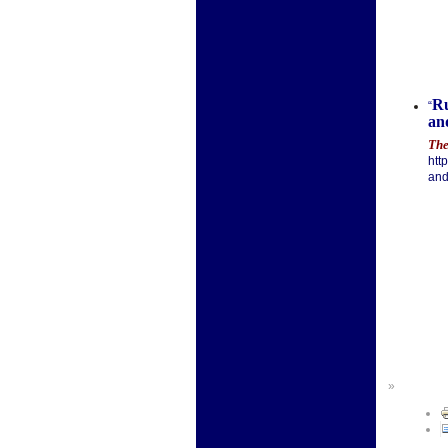
Ru
“
an
The
htt
and
»