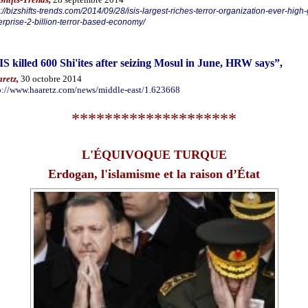
p://bizshifts-trends.com/2014/09/28/isis-largest-riches-terror-organization-ever-high
erprise-2-billion-terror-based-economy/
IS killed 600 Shi'ites after seizing Mosul in June, HRW says
”,
retz,
30 octobre 2014
p://www.haaretz.com/news/middle-east/1.623668
********************
L'
É
QUIVOQUE TURQUE
Erdogan, l'islamisme et la raison d’État