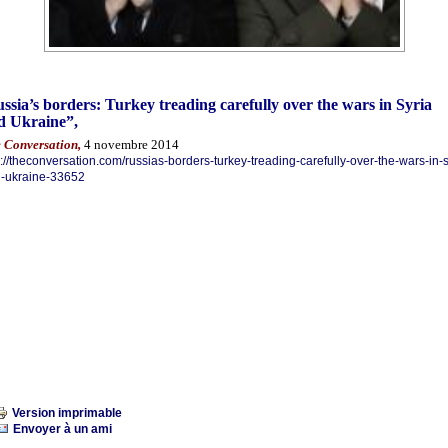
ssia’s borders: Turkey treading carefully over the wars in Syria
d Ukraine
”,
 Conversation,
4 novembre 2014
p://theconversation.com/russias-borders-turkey-treading-carefully-over-the-wars-in-s
-ukraine-33652
Version imprimable
Envoyer à un ami