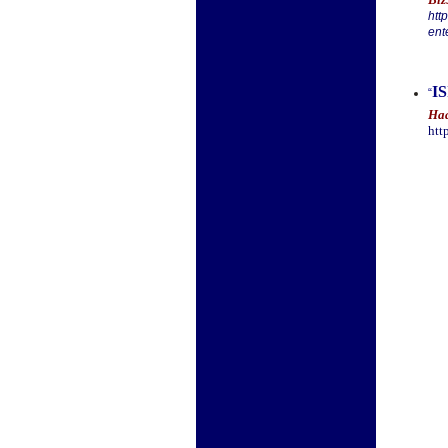
htt
ent
IS
“
Haa
htt