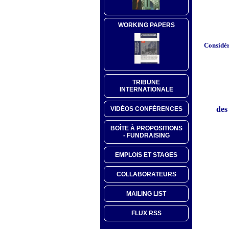
WORKING PAPERS
Considér
TRIBUNE
INTERNATIONALE
des
VIDÉOS CONFÉRENCES
BOÎTE À PROPOSITIONS
- FUNDRAISING
EMPLOIS ET STAGES
COLLABORATEURS
MAILING LIST
FLUX RSS