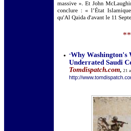
massive ». Et John McLaughin,
conclure : « l’État Islamiqu
qu'Al Qaida d'avant le 11 Sept
**
Why Washington's W
“
Underrated Saudi C
Tomdispatch.com
,
21 
http://www.tomdispatch.c