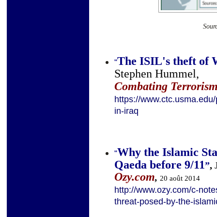
Sour
The ISIL's theft o
“
Stephen Hummel,
Combating Terrorism
https://www.ctc.usma.edu/
in-iraq
Why the Islamic Sta
“
Qaeda before 9/11
”
,
Ozy.com
,
20 août 2014
http://www.ozy.com/c-notes
threat-posed-by-the-islami