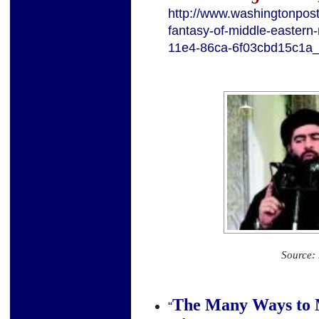
http://www.washingtonpost
fantasy-of-middle-easter
11e4-86ca-6f03cbd15c1a_s
Source:
The Many Ways to M
“