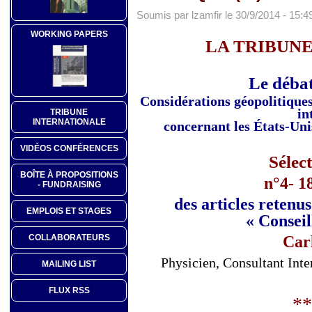
Soumis par lzamfir le 30/9/2014 - 15:4
WORKING PAPERS
LA TRIBUN
Le débat
Considérations géopolitiques 
in
TRIBUNE
INTERNATIONALE
concernant les États-Uni
VIDÉOS CONFÉRENCES
Sélec
BOÎTE À PROPOSITIONS
n°4- 1
- FUNDRAISING
des articles retenu
EMPLOIS ET STAGES
« Conseil
Car
COLLABORATEURS
Physicien, Consultant Int
MAILING LIST
FLUX RSS
**