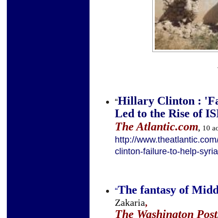
Hillary Clinton : 'F
“
Led to the Rise of IS
The Atlantic.com
,
10 a
http://www.theatlantic.com/
clinton-failure-to-help-syri
The fantasy of Mid
“
Zakaria
,
The Washington Post