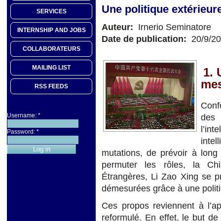
Une politique extérieu
SERVICES
Auteur:
Irnerio Seminatore
INTERNSHIP AND JOBS
Date de publication:
20/9/2
COLLABORATEURS
MAILING LIST
1. 
mes
RSS FEEDS
Conf
Username:
*
des 
l’in
Password:
*
inte
mutations, de prévoir à long
permuter les rôles, la Chi
Étrangères, Li Zao Xing se pr
démesurées grâce à une polit
Ces propos reviennent à l’ap
reformulé. En effet, le but de 