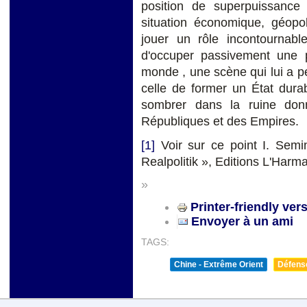
position de superpuissance
situation économique, géopol
jouer un rôle incontournab
d'occuper passivement une 
monde , une scène qui lui a per
celle de former un État dura
sombrer dans la ruine don
Républiques et des Empires.
[1]
Voir sur ce point I. Semi
Realpolitik », Editions L'Harma
»
Printer-friendly ver
Envoyer à un ami
TAGS:
Chine - Extrême Orient
Défense