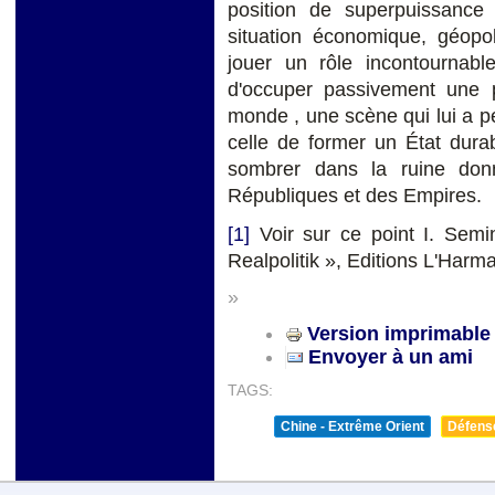
position de superpuissance
situation économique, géopol
jouer un rôle incontournab
d'occuper passivement une 
monde , une scène qui lui a per
celle de former un État dura
sombrer dans la ruine don
Républiques et des Empires.
[1]
Voir sur ce point I. Semi
Realpolitik », Editions L'Harma
»
Version imprimable
Envoyer à un ami
TAGS:
Chine - Extrême Orient
Défense