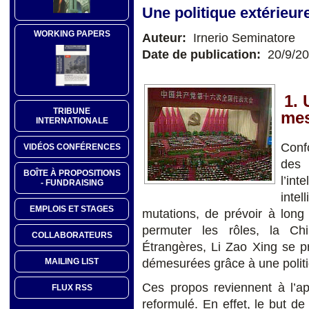
Une politique extérieu
WORKING PAPERS
Auteur:
Irnerio Seminatore
Date de publication:
20/9/2
1. 
TRIBUNE
mes
INTERNATIONALE
Conf
VIDÉOS CONFÉRENCES
des 
BOÎTE À PROPOSITIONS
l’in
- FUNDRAISING
inte
EMPLOIS ET STAGES
mutations, de prévoir à long
permuter les rôles, la Chi
COLLABORATEURS
Étrangères, Li Zao Xing se pr
démesurées grâce à une polit
MAILING LIST
Ces propos reviennent à l’ap
FLUX RSS
reformulé. En effet, le but de 