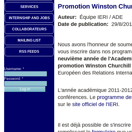
Promotion Winston Chur
SERVICES
Auteur:
Équipe IERI / ADE
INTERNSHIP AND JOBS
Date de publication:
29/8/20
COLLABORATEURS
MAILING LIST
Nous avons l'honneur de soumett
vous inscrire dans nos program
RSS FEEDS
neuvième année de l'Academi
promotion Winston Churchill
Username:
*
Européen des Relations Interna
Password:
*
L'année académique 2011-2012
conférences. Le
programme de
sur le
site officiel de l'IERI
.
Il est déjà possible de s'inscr
remplissant le
formulaire
que vo