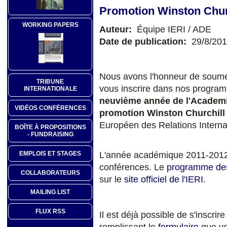
Promotion Winston Chur
WORKING PAPERS
Auteur:
Équipe IERI / ADE
Date de publication:
29/8/20
Nous avons l'honneur de soumett
TRIBUNE
vous inscrire dans nos program
INTERNATIONALE
neuvième année de l'Academi
VIDÉOS CONFÉRENCES
promotion Winston Churchill
Européen des Relations Interna
BOÎTE À PROPOSITIONS
- FUNDRAISING
L'année académique 2011-2012
EMPLOIS ET STAGES
conférences. Le
programme de
COLLABORATEURS
sur le
site officiel de l'IERI
.
MAILING LIST
FLUX RSS
Il est déjà possible de s'inscr
remplissant le
formulaire
que vo