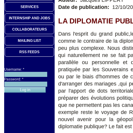
Date de publication:
12/10/2
SERVICES
INTERNSHIP AND JOBS
LA DIPLOMATIE PUB
COLLABORATEURS
Dans l'esprit du grand public,l
comme le contraire de la diplo
MAILING LIST
peu plus complexe. Nous distin
RSS FEEDS
qui naturellement ne se fait p
parallèle ou personnelle et de
pratiquée par les Souverains 
Username:
*
ou par le biais d'hommes de c
Password:
*
d'arranger des mariages ,qui per
par l'apport de dots territori
préparer des évolutions politiq
que ne permettent pas les canau
exemple reste le voyage de R
nouvel avenir pour la géopol
diplomatie publique? Le fait est