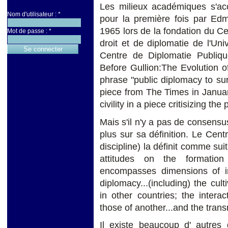
Les milieux académiques s'acc
Nom d'utilisateur :
*
pour la première fois par Edm
1965 lors de la fondation du C
Mot de passe :
*
droit et de diplomatie de l'Un
Centre de Diplomatie Publiq
Before Gullion:The Evolution o
phrase "public diplomacy to sur
piece from The Times in Januar
civility in a piece critisizing th
Mais s'il n'y a pas de consensus
plus sur sa définition. Le Cen
discipline) la définit comme sui
attitudes on the formation 
encompasses dimensions of int
diplomacy...(including) the cul
in other countries; the intera
those of another...and the trans
Il existe beaucoup d' autres 