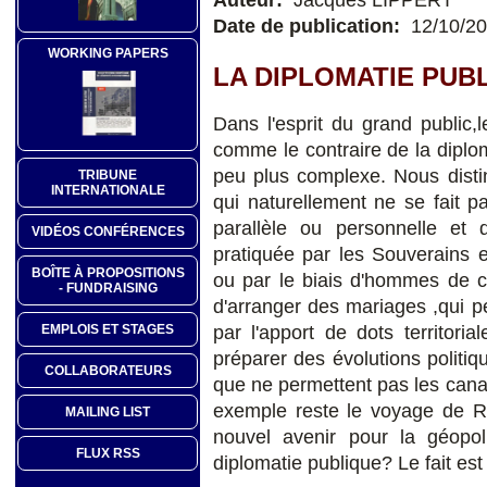
Date de publication:
12/10/2
WORKING PAPERS
LA DIPLOMATIE PUB
Dans l'esprit du grand public,l
comme le contraire de la diplo
peu plus complexe. Nous distin
TRIBUNE
INTERNATIONALE
qui naturellement ne se fait p
parallèle ou personnelle et de
VIDÉOS CONFÉRENCES
pratiquée par les Souverains 
BOÎTE À PROPOSITIONS
ou par le biais d'hommes de c
- FUNDRAISING
d'arranger des mariages ,qui per
par l'apport de dots territori
EMPLOIS ET STAGES
préparer des évolutions politiq
COLLABORATEURS
que ne permettent pas les canau
exemple reste le voyage de R
MAILING LIST
nouvel avenir pour la géopol
FLUX RSS
diplomatie publique? Le fait est