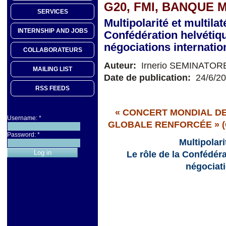
G20, FMI, BANQUE 
SERVICES
Multipolarité et multila
INTERNSHIP AND JOBS
Confédération helvétiq
négociations internatio
COLLABORATEURS
Auteur:
Irnerio SEMINATOR
MAILING LIST
Date de publication:
24/6/2
RSS FEEDS
« CONCERT MONDIAL DE
Username:
*
GLOBALE RENFORCÉE » (G
Password:
*
Multipolari
Le rôle de la Confédér
négociati