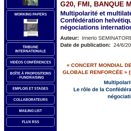
G20, FMI, BANQUE 
Multipolarité et multila
WORKING PAPERS
Confédération helvétiq
négociations internatio
Auteur:
Irnerio SEMINATOR
Date de publication:
24/6/2
TRIBUNE
INTERNATIONALE
VIDÉOS CONFÉRENCES
« CONCERT MONDIAL DE
GLOBALE RENFORCÉE » (G
BOÎTE À PROPOSITIONS
- FUNDRAISING
Multipolari
Le rôle de la Confédér
EMPLOIS ET STAGES
négociati
COLLABORATEURS
MAILING LIST
FLUX RSS