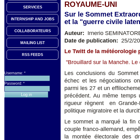
ROYAUME-UNI
SERVICES
Sur le Sommet Extraord
INTERNSHIP AND JOBS
et la "guerre civile lat
COLLABORATEURS
Auteur:
Irnerio SEMINATOR
Date de publication:
25/2/2
MAILING LIST
Le Twitt de la météorologie p
RSS FEEDS
"Brouillard sur la Manche. Le c
Les conclusions du Sommet E
Username:
*
échec et les négociations on
Password:
*
parmi les 27 et un effilocheme
précédent. Au même temps un
rigueur règnent en Grande-B
politique migratoire et la durcit
Le sommet a marqué la fin 
couple franco-allemand, empêt
la montée électorale des dr