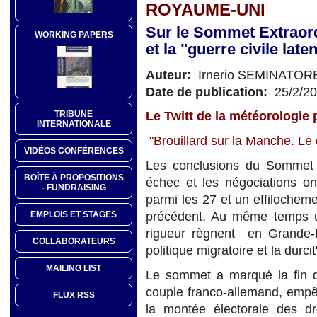
ROYAUME-UNI
Sur le Sommet Extraord
WORKING PAPERS
et la "guerre civile lat
Auteur:
Irnerio SEMINATOR
Date de publication:
25/2/2
TRIBUNE
Le Twitt de la météorologie p
INTERNATIONALE
"Brouillard sur la Manche. Le c
VIDÉOS CONFÉRENCES
Les conclusions du Sommet E
BOÎTE À PROPOSITIONS
échec et les négociations on
- FUNDRAISING
parmi les 27 et un effilocheme
précédent. Au même temps un
EMPLOIS ET STAGES
rigueur règnent en Grande-B
COLLABORATEURS
politique migratoire et la durcit
MAILING LIST
Le sommet a marqué la fin 
couple franco-allemand, empêt
FLUX RSS
la montée électorale des dr