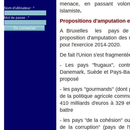
menace, en passant volont
Nom d'utilisateur :
*
islamiste
.
Mot de passe :
*
Propositions d'amputation e
A Bruxelles les pays de l
proposition d'amputation des
pour l'exercice 2014-2020.
De fait l'Union s'est fragment
- Les pays "frugaux", cont
Danemark, Suède et Pays-Bas),
proposé
- les pays "gourmands" (dont 
de la politique agricole comm
410 milliards d'euros à 329 
battre
- les pays "de la cohésion" o
de la corruption" (pays de l