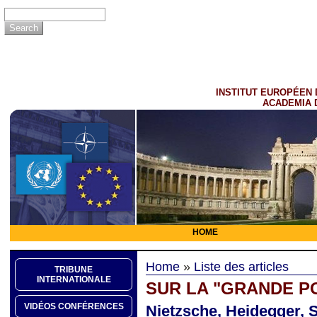
INSTITUT EUROPÉEN 
ACADEMIA 
HOME
Home
»
Liste des articles
TRIBUNE
INTERNATIONALE
SUR LA "GRANDE P
VIDÉOS CONFÉRENCES
Nietzsche, Heidegger, S