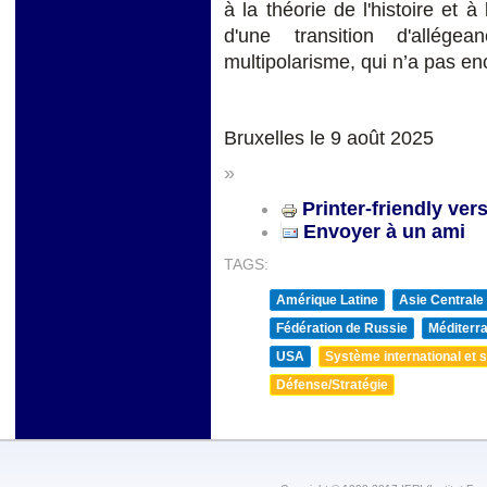
à la théorie de l'histoire et 
d'une transition d'allége
multipolarisme, qui n’a pas en
Bruxelles le 9 août 2025
»
Printer-friendly ver
Envoyer à un ami
TAGS:
Amérique Latine
Asie Centrale
Fédération de Russie
Méditerra
USA
Système international et st
Défense/Stratégie