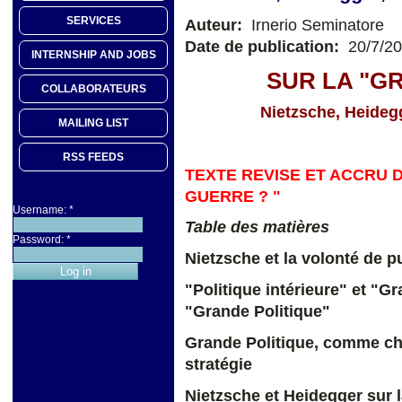
SERVICES
Auteur:
Irnerio Seminatore
Date de publication:
20/7/2
INTERNSHIP AND JOBS
SUR LA "G
COLLABORATEURS
Nietzsche, Heidegg
MAILING LIST
RSS FEEDS
TEXTE REVISE ET ACCRU D
GUERRE ? "
Username:
*
Table des matières
Password:
*
Nietzsche et la volonté de 
"Politique intérieure" et "G
"Grande Politique"
Grande Politique, comme ch
stratégie
Nietzsche et Heidegger sur l