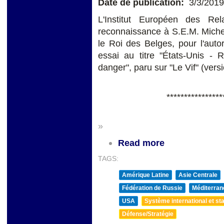
Date de publication:
3/3/2019
L'Institut Européen des Rel
reconnaissance à S.E.M. Miche
le Roi des Belges, pour l'auto
essai au titre "États-Unis - 
danger", paru sur "Le Vif" (versi
****************
»
Read more
TAGS:
Amérique Latine
Asie Centrale
Fédération de Russie
Méditerran
USA
Système international et sta
Défense/Stratégie