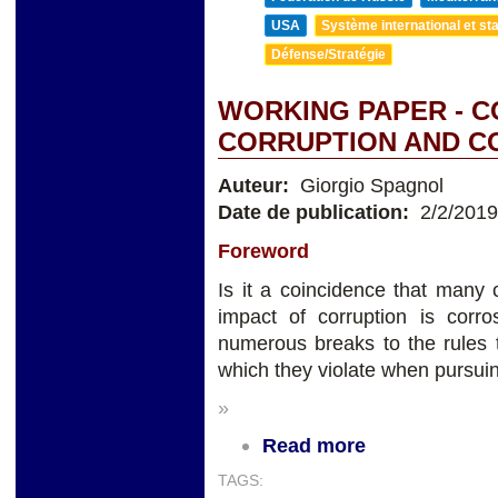
USA
Système international et sta
Défense/Stratégie
WORKING PAPER - 
CORRUPTION AND C
Auteur:
Giorgio Spagnol
Date de publication:
2/2/2019
Foreword
Is it a coincidence that many 
impact of corruption is corro
numerous breaks to the rules t
which they violate when pursuing
»
Read more
TAGS: