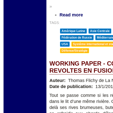
»
Read more
TAGS:
Amérique Latine
Asie Centrale
Fédération de Russie
Méditerran
USA
Système international et sta
Défense/Stratégie
WORKING PAPER - 
REVOLTES EN FUSIO
Auteur:
Thomas Flichy de La 
Date de publication:
13/1/20
Tout se passe comme si les rév
dans le lit d’une même rivière. 
delà ses rives brumeuses, but