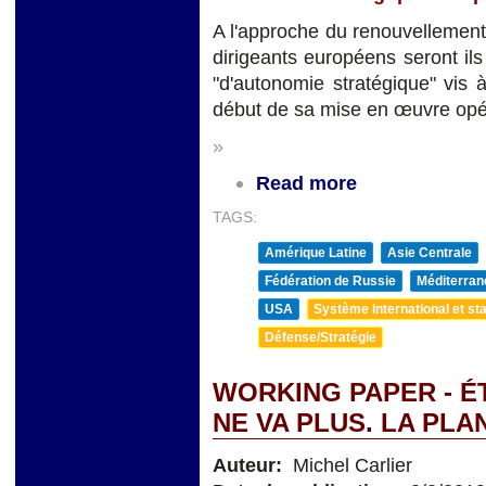
A l'approche du renouvellement 
dirigeants européens seront il
"d'autonomie stratégique" vis 
début de sa mise en œuvre opé
»
Read more
TAGS:
Amérique Latine
Asie Centrale
Fédération de Russie
Méditerran
USA
Système international et sta
Défense/Stratégie
WORKING PAPER - ÉT
NE VA PLUS. LA PL
Auteur:
Michel Carlier