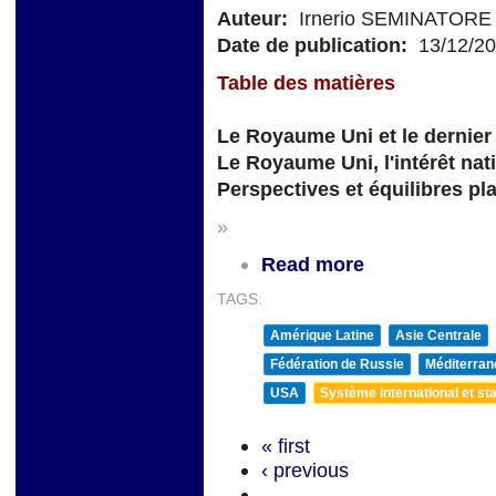
Auteur:
Irnerio SEMINATORE
Date de publication:
13/12/2
Table des matières
Le Royaume Uni et le dernier
Le Royaume Uni, l'intérêt nat
Perspectives et équilibres pl
»
Read more
TAGS:
Amérique Latine
Asie Centrale
Fédération de Russie
Méditerran
USA
Système international et sta
« first
‹ previous
…