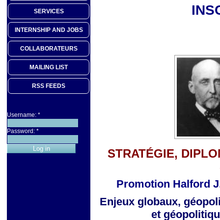
INS
SERVICES
INTERNSHIP AND JOBS
COLLABORATEURS
MAILING LIST
RSS FEEDS
Username:
*
Password:
*
STRATÉGIE, DIPLO
Promotion Halford J
Enjeux globaux, géopoli
et géopolitiq