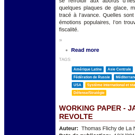
se refroidir aux abords d’îl
quelques plaques de glace, ma
tracé à l’avance. Quelles sont
émotions populaires, l’on trou
fiscalité.
»
Read more
TAGS:
Amérique Latine
Asie Centrale
Fédération de Russie
Méditerran
USA
Système international et sta
Défense/Stratégie
WORKING PAPER - J
REVOLTE
Auteur:
Thomas Flichy de La N