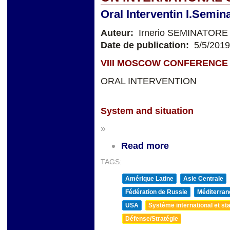
Oral Interventin I.Semin
Auteur:
Irnerio SEMINATORE
Date de publication:
5/5/2019
VIII MOSCOW CONFERENCE 
ORAL INTERVENTION
System and situation
»
Read more
TAGS:
Amérique Latine
Asie Centrale
Fédération de Russie
Méditerran
USA
Système international et sta
Défense/Stratégie