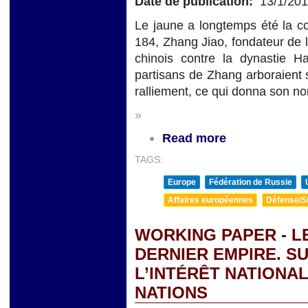
Date de publication:
13/1/20
Le jaune a longtemps été la co
184, Zhang Jiao, fondateur de l
chinois contre la dynastie 
partisans de Zhang arboraient s
ralliement, ce qui donna son n
»
Read more
TAGS:
Europe
Fédération de Russie
Affaires européennes
Défense/St
WORKING PAPER - L
DERNIER EMPIRE. S
L’INTÉRÊT NATIONAL
NATIONS