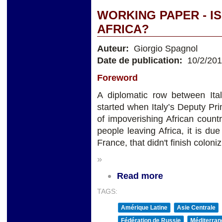
WORKING PAPER - IS
AFRICA?
Auteur:
Giorgio Spagnol
Date de publication:
10/2/20
Foreword
A diplomatic row between Ita
started when Italy’s Deputy Pr
of impoverishing African countr
people leaving Africa, it is due
France, that didn't finish coloniz
»
Read more
TAGS:
Amérique Latine
Asie Centrale
Fédération de Russie
Méditerran