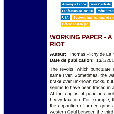
Amérique Latine
Asie Centrale
Fédération de Russie
Méditerran
USA
Système international et sta
Défense/Stratégie
WORKING PAPER - A
RIOT
Auteur:
Thomas Flichy de La 
Date de publication:
13/1/20
The revolts, which punctuate H
same river. Sometimes, the wav
brake over unknown rocks, but 
seems to have been traced in a
At the origins of popular emot
heavy taxation. For example,
the apparition of armed gan
western Gaul between the third 