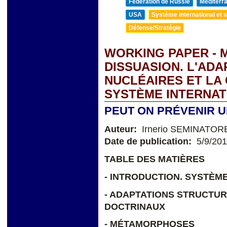
Fédération de Russie
Méditerra
USA
Système international et st
Défense/Stratégie
WORKING PAPER - 
DISSUASION. L'ADA
NUCLÉAIRES ET LA
SYSTÈME INTERNAT
PEUT ON PRÉVENIR 
Auteur:
Irnerio SEMINATOR
Date de publication:
5/9/20
TABLE DES MATIÈRES
- INTRODUCTION. SYSTÈM
- ADAPTATIONS STRUCTU
DOCTRINAUX
- MÉTAMORPHOSES