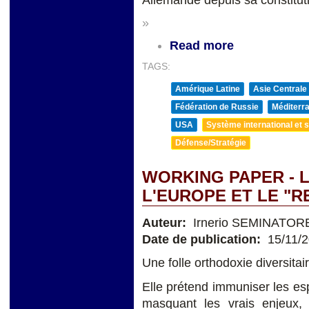
»
Read more
TAGS:
Amérique Latine
Asie Centrale
Fédération de Russie
Méditerra
USA
Système international et st
Défense/Stratégie
WORKING PAPER - L
L'EUROPE ET LE "
Auteur:
Irnerio SEMINATOR
Date de publication:
15/11/
Une folle orthodoxie diversitai
Elle prétend immuniser les espr
masquant les vrais enjeux, d