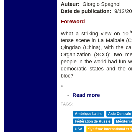
Auteur:
Giorgio Spagnol
Date de publication:
9/12/2
Foreword
th
What a striking view on 10
tense scene in La Malbaie (C
Qingdao (China), with the c
Organization (SCO): two m
people in the world had fun w
democratic states and the o
bloc?
»
Read more
TAGS:
Amérique Latine
Asie Centrale
Fédération de Russie
Méditerra
USA
Système international et st