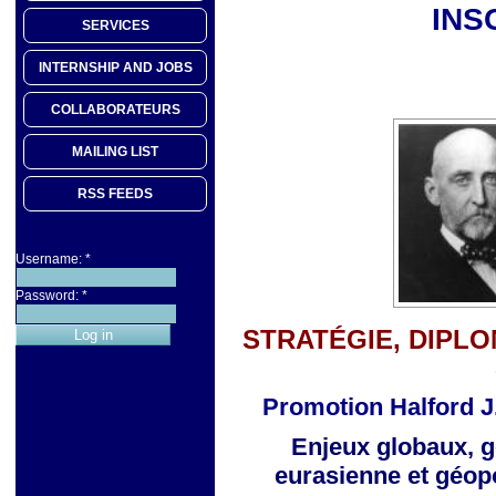
INS
SERVICES
INTERNSHIP AND JOBS
COLLABORATEURS
MAILING LIST
RSS FEEDS
Username:
*
Password:
*
STRATÉGIE, DIPLO
Promotion Halford J
Enjeux globaux, g
eurasienne
et géop