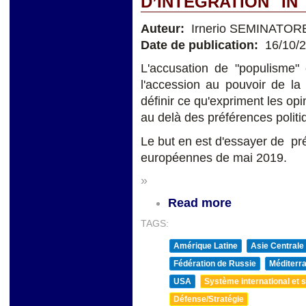
D’INTÉGRATION "IN
Auteur:
Irnerio SEMINATOR
Date de publication:
16/10/
L'accusation de "populisme" 
l'accession au pouvoir de la
définir ce qu'expriment les op
au delà des préférences politi
Le but en est d'essayer de pr
européennes de mai 2019.
»
Read more
TAGS:
Amérique Latine
Asie Centrale
Fédération de Russie
Méditerra
USA
Système international et st
Défense/Stratégie