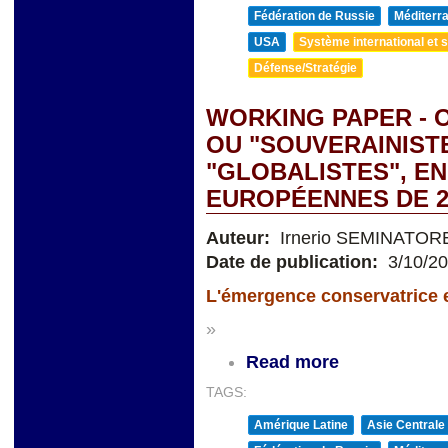
Fédération de Russie
Méditerra
USA
Système international et st
Défense/Stratégie
WORKING PAPER -
OU "SOUVERAINIST
"GLOBALISTES", EN
EUROPÉENNES DE 2
Auteur:
Irnerio SEMINATOR
Date de publication:
3/10/2
L'émergence conservatrice en
»
Read more
TAGS:
Amérique Latine
Asie Centrale