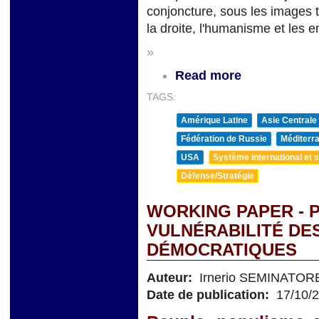
conjoncture, sous les images 
la droite, l'humanisme et les 
»
Read more
TAGS:
Amérique Latine
Asie Centrale
Fédération de Russie
Méditerra
USA
Système international et st
Défense/Stratégie
WORKING PAPER - 
VULNÉRABILITÉ DE
DÉMOCRATIQUES
Auteur:
Irnerio SEMINATOR
Date de publication:
17/10/