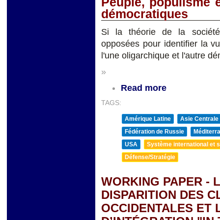
Peuple, populisme e
démocratiques
Si la théorie de la socié
opposées pour identifier la v
l'une oligarchique et l'autre d
»
Read more
TAGS:
Amérique Latine
Asie Centrale
Fédération de Russie
Méditerra
USA
Système international et st
Défense/Stratégie
WORKING PAPER - L
DISPARITION DES 
OCCIDENTALES ET 