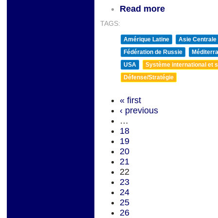
Read more
TAGS:
Amérique Latine
Asie Centrale
Fédération de Russie
Méditerra
USA
Système international et st
Défense/Stratégie
« first
‹ previous
…
18
19
20
21
22
23
24
25
26