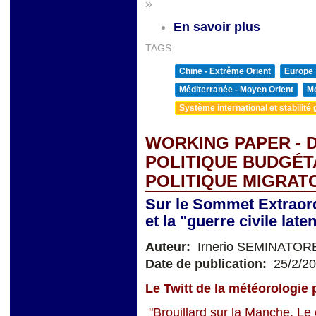
»
En savoir plus
TAGS:
Chine - Extrême Orient
Europe
Méditerranée - Moyen Orient
Me
Système international et stabilité 
WORKING PAPER - 
POLITIQUE BUDGÉTA
POLITIQUE MIGRAT
Sur le Sommet Extraord
et la "guerre civile lat
Auteur:
Irnerio SEMINATOR
Date de publication:
25/2/2
Le Twitt de la météorologie p
"Brouillard sur la Manche. Le c