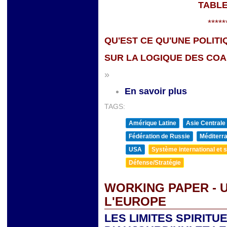
TABLE
*****
QU'EST CE QU'UNE POLIT
SUR LA LOGIQUE DES COA
»
En savoir plus
TAGS:
Amérique Latine
Asie Centrale
Fédération de Russie
Méditerra
USA
Système international et st
Défense/Stratégie
WORKING PAPER - U
L'EUROPE
LES LIMITES SPIRITU