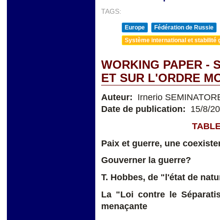
TAGS:
Europe
Fédération de Russie
Système international et stabilité 
WORKING PAPER - 
ET SUR L'ORDRE M
Auteur:
Irnerio SEMINATOR
Date de publication:
15/8/2
TABLE
Paix et guerre, une coexiste
Gouverner la guerre?
T. Hobbes, de "l'état de natu
La "Loi contre le Séparati
menaçante