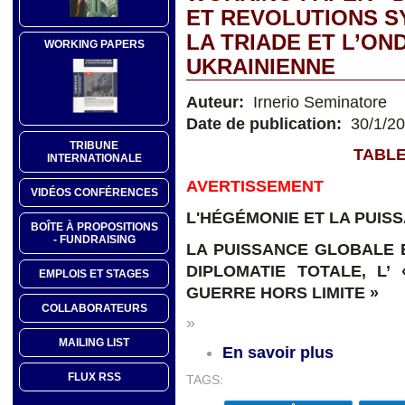
ET REVOLUTIONS S
LA TRIADE ET L’ON
WORKING PAPERS
UKRAINIENNE
Auteur:
Irnerio Seminatore
Date de publication:
30/1/2
TRIBUNE
TABLE
INTERNATIONALE
AVERTISSEMENT
VIDÉOS CONFÉRENCES
L'HÉGÉMONIE ET LA PUIS
BOÎTE À PROPOSITIONS
- FUNDRAISING
LA PUISSANCE GLOBALE E
DIPLOMATIE TOTALE, L’
EMPLOIS ET STAGES
GUERRE HORS LIMITE »
COLLABORATEURS
»
MAILING LIST
En savoir plus
FLUX RSS
TAGS: