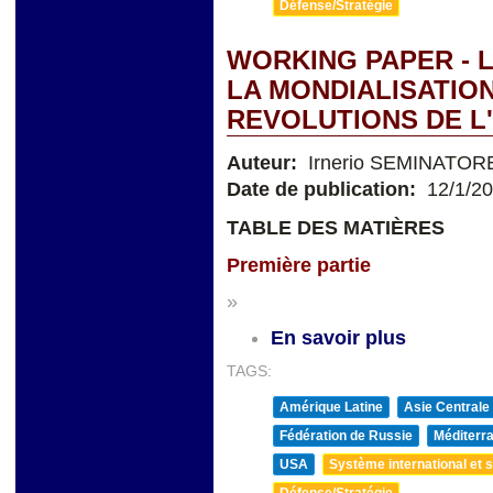
Défense/Stratégie
WORKING PAPER - L
LA MONDIALISATION
REVOLUTIONS DE L
Auteur:
Irnerio SEMINATOR
Date de publication:
12/1/2
TABLE DES MATIÈRES
Première partie
»
En savoir plus
TAGS:
Amérique Latine
Asie Centrale
Fédération de Russie
Méditerra
USA
Système international et st