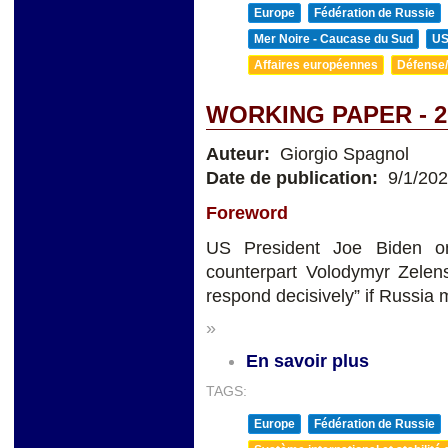
Europe
Fédération de Russie
Mer Noire - Caucase du Sud
U
Affaires européennes
Défense/
WORKING PAPER - 2
Auteur:
Giorgio Spagnol
Date de publication:
9/1/20
Foreword
US President Joe Biden on
counterpart Volodymyr Zelens
respond decisively” if Russia
»
En savoir plus
TAGS:
Europe
Fédération de Russie