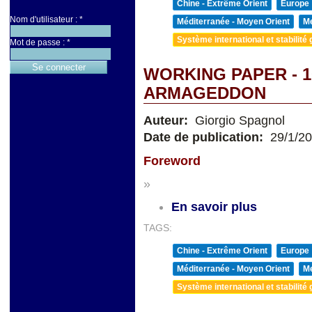
Chine - Extrême Orient
Europe
Nom d'utilisateur :
*
Méditerranée - Moyen Orient
Me
Système international et stabilité 
Mot de passe :
*
WORKING PAPER - 
ARMAGEDDON
Auteur:
Giorgio Spagnol
Date de publication:
29/1/2
Foreword
»
En savoir plus
TAGS:
Chine - Extrême Orient
Europe
Méditerranée - Moyen Orient
Me
Système international et stabilité 