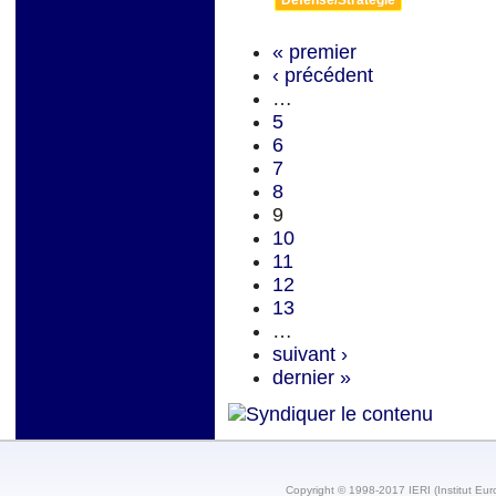
Défense/Stratégie
« premier
‹ précédent
…
5
6
7
8
9
10
11
12
13
…
suivant ›
dernier »
Copyright © 1998-2017 IERI (Institut Eur