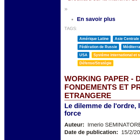
»
En savoir plus
TAGS:
Amérique Latine
Asie Centrale
Fédération de Russie
Méditerra
USA
Système international et st
Défense/Stratégie
WORKING PAPER - D
FONDEMENTS ET PR
ETRANGERE
Le dilemme de l'ordre, le
force
Auteur:
Irnerio SEMINATOR
Date de publication:
15/2/2