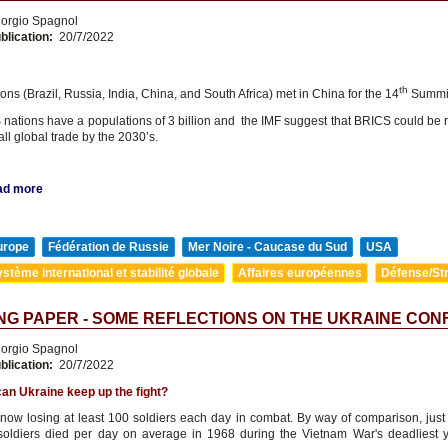
orgio Spagnol
blication:
20/7/2022
th
ns (Brazil, Russia, India, China, and South Africa) met in China for the 14
Summi
nations have a populations of 3 billion and the IMF suggest that BRICS could be 
all global trade by the 2030’s.
ad more
urope
Fédération de Russie
Mer Noire - Caucase du Sud
USA
stème international et stabilité globale
Affaires européennes
Défense/Str
G PAPER - SOME REFLECTIONS ON THE UKRAINE CON
orgio Spagnol
blication:
20/7/2022
an Ukraine keep up the fight?
 now losing at least 100 soldiers each day in combat. By way of comparison, just 
oldiers died per day on average in 1968 during the Vietnam War's deadliest 