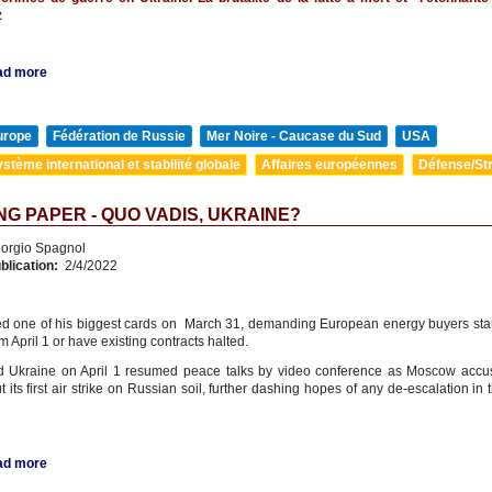
z
ad more
urope
Fédération de Russie
Mer Noire - Caucase du Sud
USA
stème international et stabilité globale
Affaires européennes
Défense/Str
G PAPER - QUO VADIS, UKRAINE?
orgio Spagnol
blication:
2/4/2022
ed one of his biggest cards on March 31, demanding European energy buyers star
m April 1 or have existing contracts halted.
 Ukraine on April 1 resumed peace talks by video conference as Moscow accu
t its first air strike on Russian soil, further dashing hopes of any de-escalation in
ad more