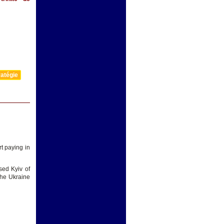
atégie
t paying in
sed Kyiv of
 the Ukraine