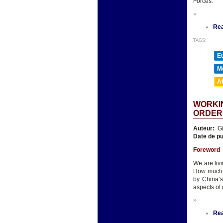
Forces.
»
Re
TAGS:
E
M
A
WORKIN
ORDER
Auteur:
Gi
Date de pu
Foreword
We are livi
How much e
by China’s
aspects of
»
Re