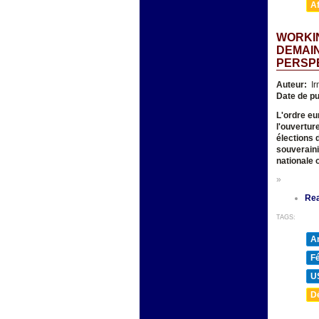
A
WORKIN
DEMAIN
PERSP
Auteur:
Ir
Date de pu
L'ordre eur
l'ouverture
élections 
souveraini
nationale 
»
Re
TAGS:
A
F
U
D