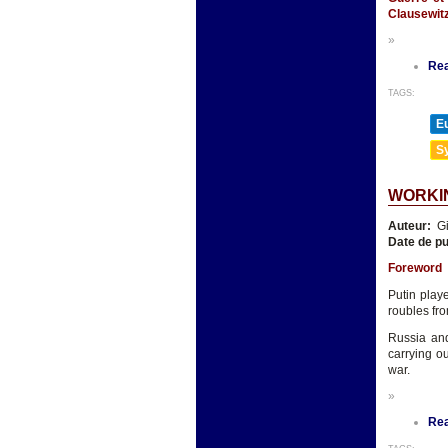
Clausewit
»
Re
TAGS:
E
Sy
WORKIN
Auteur:
Gi
Date de pu
Foreword
Putin play
roubles fro
Russia and
carrying ou
war.
»
Re