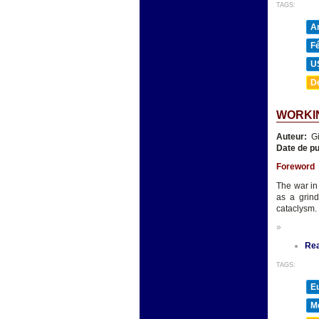
TAGS:
A
F
U
D
WORKIN
Auteur:
Gi
Date de pu
Foreword
The war in
as a grind
cataclysm.
»
Re
TAGS:
E
M