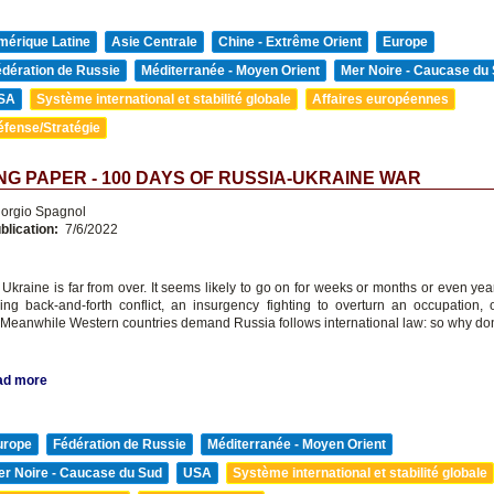
mérique Latine
Asie Centrale
Chine - Extrême Orient
Europe
édération de Russie
Méditerranée - Moyen Orient
Mer Noire - Caucase du
SA
Système international et stabilité globale
Affaires européennes
éfense/Stratégie
G PAPER - 100 DAYS OF RUSSIA-UKRAINE WAR
orgio Spagnol
blication:
7/6/2022
 Ukraine is far from over. It seems likely to go on for weeks or months or even yea
ing back-and-forth conflict, an insurgency fighting to overturn an occupation, 
 Meanwhile Western countries demand Russia follows international law: so why don
ad more
urope
Fédération de Russie
Méditerranée - Moyen Orient
er Noire - Caucase du Sud
USA
Système international et stabilité globale