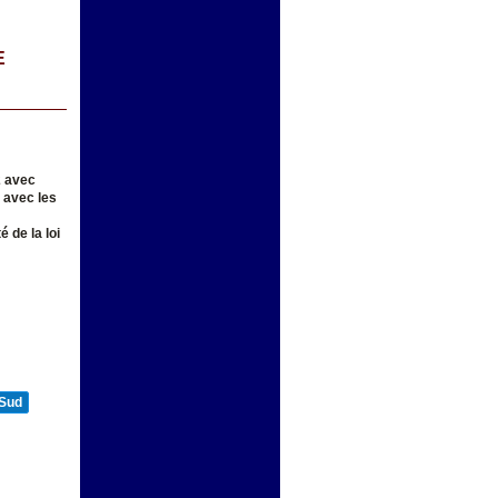
E
2 avec
é avec les
 de la loi
 Sud