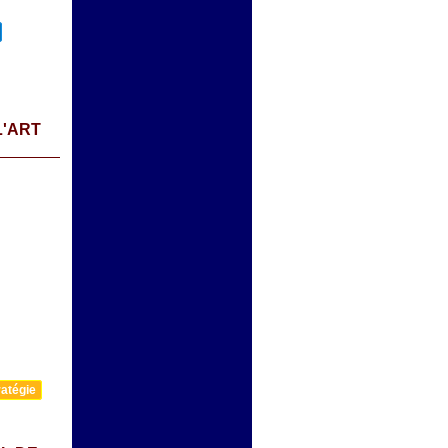
L'ART
atégie