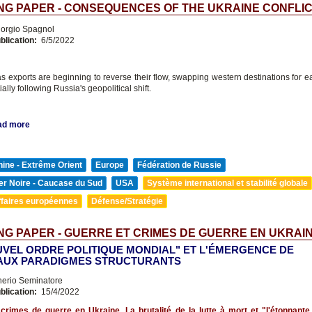
G PAPER - CONSEQUENCES OF THE UKRAINE CONFLI
orgio Spagnol
blication:
6/5/2022
s exports are beginning to reverse their flow, swapping western destinations for e
ally following Russia's geopolitical shift.
ad more
ine - Extrême Orient
Europe
Fédération de Russie
er Noire - Caucase du Sud
USA
Système international et stabilité globale
ffaires européennes
Défense/Stratégie
G PAPER - GUERRE ET CRIMES DE GUERRE EN UKRAI
UVEL ORDRE POLITIQUE MONDIAL" ET L'ÉMERGENCE DE
UX PARADIGMES STRUCTURANTS
nerio Seminatore
blication:
15/4/2022
crimes de guerre en Ukraine. La brutalité de la lutte à mort et "l'étonnante 