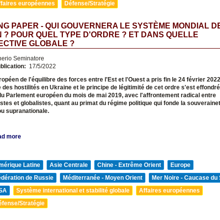
ffaires européennes
Défense/Stratégie
G PAPER - QUI GOUVERNERA LE SYSTÈME MONDIAL D
 ? POUR QUEL TYPE D'ORDRE ? ET DANS QUELLE
ECTIVE GLOBALE ?
nerio Seminatore
blication:
17/5/2022
opéen de l'équilibre des forces entre l'Est et l'Ouest a pris fin le 24 février 202
 des hostilités en Ukraine et le principe de légitimité de cet ordre s'est effondr
du Parlement européen du mois de mai 2019, avec l'affrontement radical entre
stes et globalistes, quant au primat du régime politique qui fonde la souveraineté
ou supranationale.
ad more
mérique Latine
Asie Centrale
Chine - Extrême Orient
Europe
édération de Russie
Méditerranée - Moyen Orient
Mer Noire - Caucase du
SA
Système international et stabilité globale
Affaires européennes
éfense/Stratégie