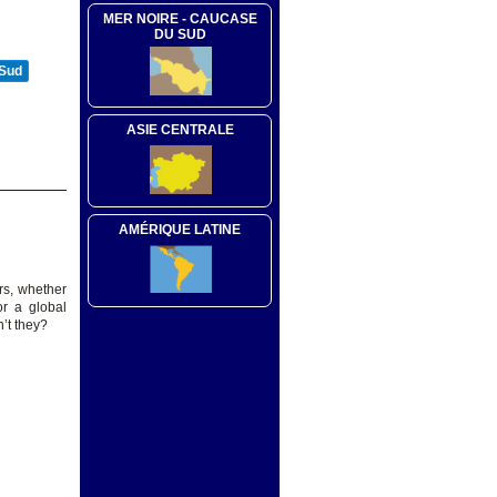
MER NOIRE - CAUCASE
DU SUD
 Sud
ASIE CENTRALE
AMÉRIQUE LATINE
rs, whether
or a global
’t they?