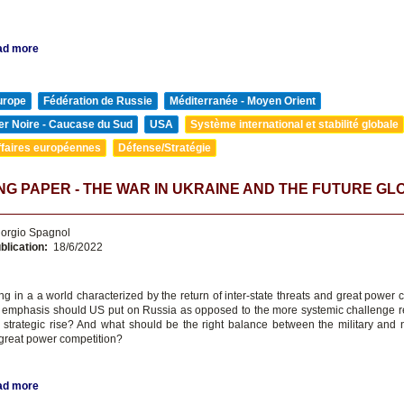
ad more
urope
Fédération de Russie
Méditerranée - Moyen Orient
er Noire - Caucase du Sud
USA
Système international et stabilité globale
ffaires européennes
Défense/Stratégie
G PAPER - THE WAR IN UKRAINE AND THE FUTURE GL
orgio Spagnol
blication:
18/6/2022
ng in a a world characterized by the return of inter-state threats and great power 
mphasis should US put on Russia as opposed to the more systemic challenge 
 strategic rise? And what should be the right balance between the military and n
 great power competition?
ad more