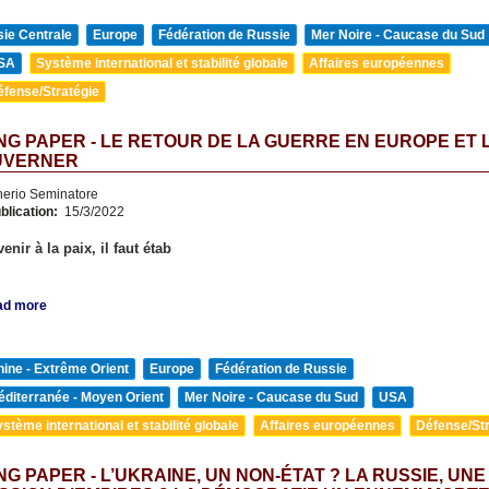
ie Centrale
Europe
Fédération de Russie
Mer Noire - Caucase du Sud
SA
Système international et stabilité globale
Affaires européennes
éfense/Stratégie
G PAPER - LE RETOUR DE LA GUERRE EN EUROPE ET 
UVERNER
nerio Seminatore
blication:
15/3/2022
enir à la paix, il faut étab
ad more
ine - Extrême Orient
Europe
Fédération de Russie
diterranée - Moyen Orient
Mer Noire - Caucase du Sud
USA
stème international et stabilité globale
Affaires européennes
Défense/Str
G PAPER - L’UKRAINE, UN NON-ÉTAT ? LA RUSSIE, UNE