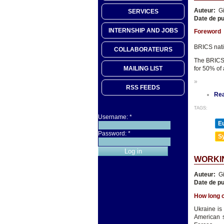
Auteur:
Gi
SERVICES
Date de pu
INTERNSHIP AND JOBS
Foreword
BRICS natio
COLLABORATEURS
The BRICS 
for 50% of 
MAILING LIST
»
RSS FEEDS
Re
TAGS:
Username:
*
E
Password:
*
Sy
WORKIN
Auteur:
Gi
Date de pu
How long c
Ukraine is
American s