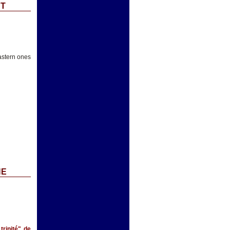
CT
astern ones
NE
trinité" de