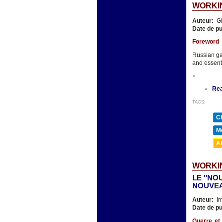
WORKIN
Auteur:
Gi
Date de pu
Foreword
Russian ga
and essenti
»
Re
TAGS:
Ch
M
A
WORKIN
LE "NO
NOUVEA
Auteur:
Ir
Date de pu
Guerre et 