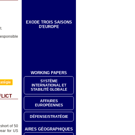
EXODE TROIS SAISONS
D'EUROPE
t.
responsible
WORKING PAPERS
SYSTÈME
atégie
INTERNATIONAL ET
STABILITÉ GLOBALE
FLICT
AFFAIRES
EUROPÉENNES
DÉFENSE/STRATÉGIE
short of 50
AIRES GÉOGRAPHIQUES
year for US