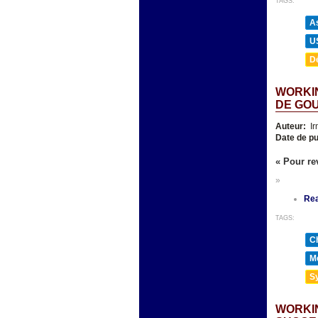
TAGS:
As
U
D
WORKIN
DE GO
Auteur:
Ir
Date de pu
« Pour rev
»
Re
TAGS:
Ch
Mé
Sy
WORKIN