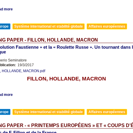
ad more
urope
Système international et stabilité globale
Affaires européennes
G PAPER - FILLON, HOLLANDE, MACRON
olution Faustienne » et la « Roulette Russe ». Un tournant dans
que
nerio Seminatore
blication:
19/3/2017
, HOLLANDE, MACRON.pdf
FILLON, HOLLANDE, MACRON
ad more
urope
Système international et stabilité globale
Affaires européennes
G PAPER - « PRINTEMPS EUROPÉENS » ET « COUPS D'É
 de F. Fillon et de la France