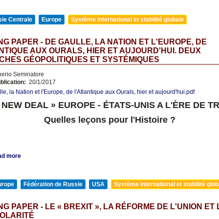
ie Centrale
Europe
Système international et stabilité globale
G PAPER - DE GAULLE, LA NATION ET L'EUROPE, DE
NTIQUE AUX OURALS, HIER ET AUJOURD'HUI. DEUX
CHES GÉOPOLITIQUES ET SYSTÉMIQUES
nerio Seminatore
blication:
20/1/2017
e, la Nation et l'Europe, de l'Atlantique aux Ourals, hier et aujourd'hui.pdf
« NEW DEAL » EUROPE - ÉTATS-UNIS A L'ÈRE DE T
Quelles leçons pour l'Histoire ?
ad more
urope
Fédération de Russie
USA
Système international et stabilité glob
G PAPER - LE « BREXIT », LA RÉFORME DE L'UNION ET 
OLARITÉ