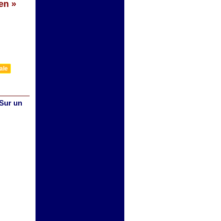
en »
ale
Sur un