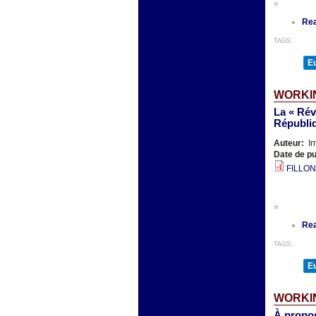
»
Re
TAGS:
E
WORKIN
La « Rév
Républi
Auteur:
Ir
Date de pu
FILLON
»
Re
TAGS:
E
WORKIN
À propos