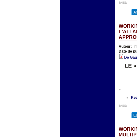
TAGS:
As
WORKIN
L'ATLA
APPRO
Auteur:
Ir
Date de pu
De Gaull
LE 
»
Re
TAGS:
E
WORKIN
MULTIP