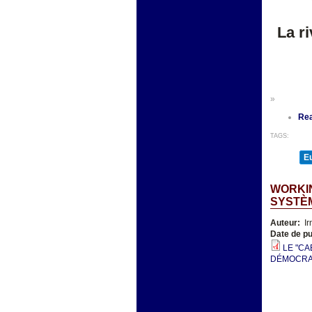
La r
»
Re
TAGS:
E
WORKIN
SYSTÈ
Auteur:
Ir
Date de pu
LE "CA
DÉMOCRATI