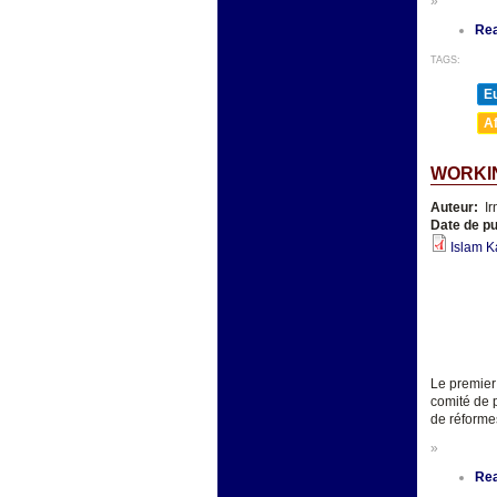
»
Re
TAGS:
E
A
WORKIN
Auteur:
Ir
Date de pu
Islam K
Le premier
comité de 
de réforme
»
Re