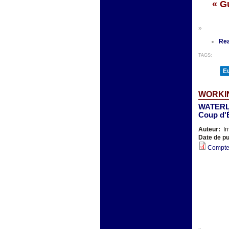
« G
»
Re
TAGS:
E
WORKI
WATERLO
Coup d'
Auteur:
Ir
Date de pu
Compte 