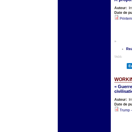
Auteur:
Ir
Date de pu
Printem
»
Re
TAGS:
E
WORKI
« Guerre
civilisa
Auteur:
Ir
Date de pu
Trump -