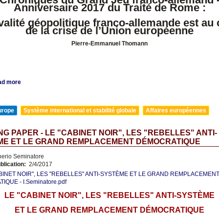
Anniversaire 2017 du Traité de Rome :
ivalité géopolitique franco-allemande est au
de la crise de l’Union européenne
Pierre-Emmanuel Thomann
ad more
urope
Système international et stabilité globale
Affaires européennes
G PAPER - LE "CABINET NOIR", LES "REBELLES" ANTI-
ME ET LE GRAND REMPLACEMENT DÉMOCRATIQUE
nerio Seminatore
blication:
2/4/2017
BINET NOIR", LES "REBELLES" ANTI-SYSTÈME ET LE GRAND REMPLACEMEN
QUE - I.Seminatore.pdf
LE "CABINET NOIR", LES "REBELLES" ANTI-SYSTÈME
ET LE GRAND REMPLACEMENT DÉMOCRATIQUE