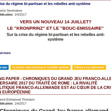
rise du régime bi-partisan et les rebelles anti-système
nerio Seminatore
blication:
2/4/2017
VERS UN NOUVEAU 14 JUILLET?
LE "KRONPRINZ" ET LE "BOUC-EMISSAIRE"
Sur la crise du régime bi-partisan et les rebelles anti-
système
ad more
urope
Système international et stabilité globale
Affaires européennes
NG PAPER - CHRONIQUES DU GRAND JEU FRANCO-AL
VERSAIRE 2017 DU TRAITÉ DE ROME : LA RIVALITÉ
ITIQUE FRANCO-ALLEMANDE EST AU CŒUR DE LA CRI
ON EUROPÉENNE
erre-Emmanuel Thomann
blication:
2/4/2017
Chroniques du Grand Jeu franco-allemand 