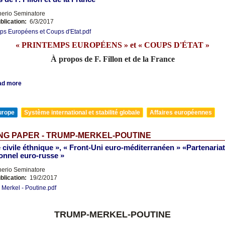
nerio Seminatore
blication:
6/3/2017
ps Européens et Coups d'Etat.pdf
« PRINTEMPS EUROPÉENS » et « COUPS D'ÉTAT »
À propos de F. Fillon et de la France
ad more
urope
Système international et stabilité globale
Affaires européennes
NG PAPER - TRUMP-MERKEL-POUTINE
 civile éthnique », « Front-Uni euro-méditerranéen » «Partenariat
tionnel euro-russe »
nerio Seminatore
blication:
19/2/2017
 Merkel - Poutine.pdf
TRUMP-MERKEL-POUTINE