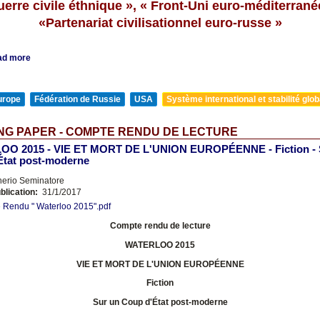
uerre civile éthnique », « Front-Uni euro-méditerrané
«Partenariat civilisationnel euro-russe »
ad more
urope
Fédération de Russie
USA
Système international et stabilité glob
NG PAPER - COMPTE RENDU DE LECTURE
O 2015 - VIE ET MORT DE L'UNION EUROPÉENNE - Fiction - 
État post-moderne
nerio Seminatore
blication:
31/1/2017
Rendu " Waterloo 2015".pdf
Compte rendu de lecture
WATERLOO 2015
VIE ET MORT DE L'UNION EUROPÉENNE
Fiction
Sur un Coup d'État post-moderne