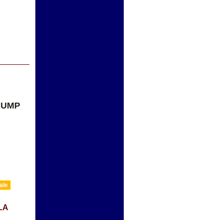
RUMP
ale
LA