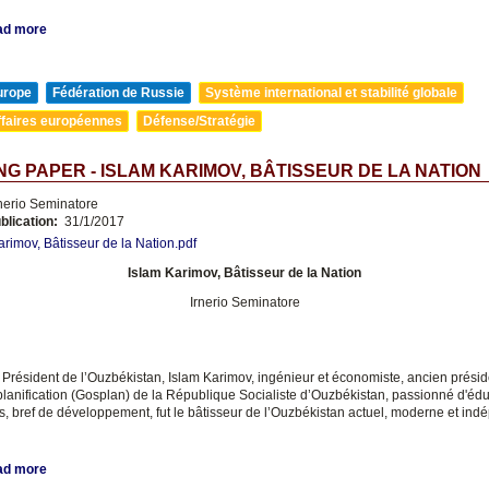
ad more
urope
Fédération de Russie
Système international et stabilité globale
ffaires européennes
Défense/Stratégie
G PAPER - ISLAM KARIMOV, BÂTISSEUR DE LA NATION
nerio Seminatore
blication:
31/1/2017
arimov, Bâtisseur de la Nation.pdf
Islam Karimov, Bâtisseur de la Nation
Irnerio Seminatore
 Président de l’Ouzbékistan, Islam Karimov, ingénieur et économiste, ancien présid
planification (Gosplan) de la République Socialiste d’Ouzbékistan, passionné d'édu
s, bref de développement, fut le bâtisseur de l’Ouzbékistan actuel, moderne et ind
ad more