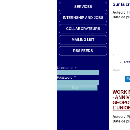
Sur la c
SERVICES
Auteur:
Ir
Date de pu
INTERNSHIP AND JOBS
COLLABORATEURS
MAILING LIST
RSS FEEDS
»
Re
Username:
*
TAGS:
Password:
*
E
WORKI
- ANNI
GÉOPOL
L’UNI
Auteur:
Pi
Date de pu