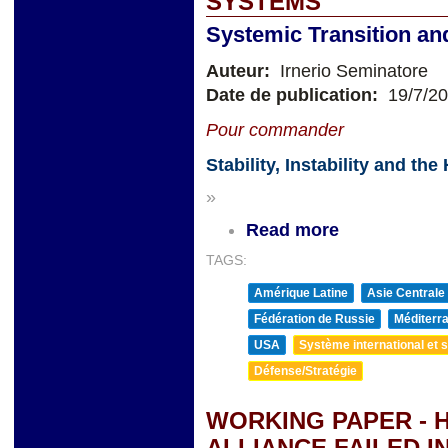
SYSTEMS
Systemic Transition and 
Auteur:
Irnerio Seminatore
Date de publication:
19/7/2
Pour commander
Stability, Instability and t
»
Read more
TAGS:
Amérique Latine
Asie Centrale
Fédération de Russie
Méditerra
USA
Système international et st
Défense/Stratégie
WORKING PAPER - 