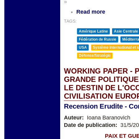
»
Read more
TAGS:
Amérique Latine
Asie Centrale
Fédération de Russie
Méditerra
USA
Système international et st
Défense/Stratégie
WORKING PAPER - 
GRANDE POLITIQUE.
LE DESTIN DE L'OCC
CIVILISATION EUR
Recension Erudite - Co
Auteur:
Ioana Baranovich
Date de publication:
31/5/2
PAIX ET GUERRE D