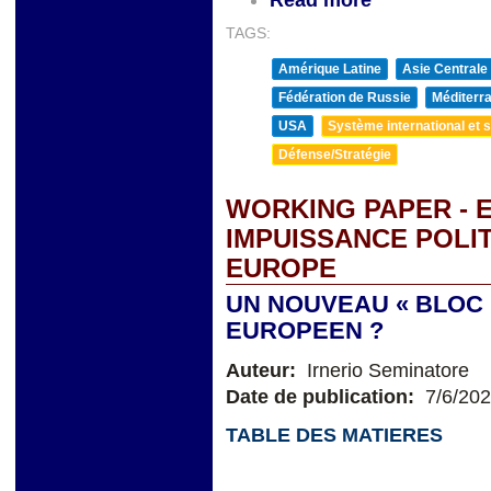
TAGS:
Amérique Latine
Asie Centrale
Fédération de Russie
Méditerra
USA
Système international et st
Défense/Stratégie
WORKING PAPER - 
IMPUISSANCE POLI
EUROPE
UN NOUVEAU « BLOC 
EUROPEEN ?
Auteur:
Irnerio Seminatore
Date de publication:
7/6/20
TABLE DES MATIERES
&