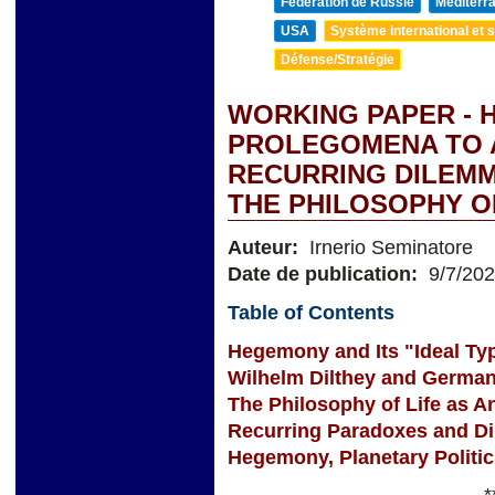
Fédération de Russie
Méditerra
USA
Système international et st
Défense/Stratégie
WORKING PAPER - 
PROLEGOMENA TO 
RECURRING DILEMM
THE PHILOSOPHY O
Auteur:
Irnerio Seminatore
Date de publication:
9/7/20
Table of Contents
Hegemony and Its "Ideal Ty
Wilhelm Dilthey and German
The Philosophy of Life as A
Recurring Paradoxes and D
Hegemony, Planetary Politi