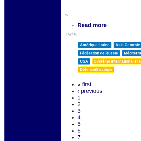
»
Read more
TAGS:
Amérique Latine
Asie Centrale
Fédération de Russie
Méditerra
USA
Système international et st
Défense/Stratégie
« first
‹ previous
1
2
3
4
5
6
7