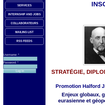
INS
SERVICES
INTERNSHIP AND JOBS
COLLABORATEURS
MAILING LIST
RSS FEEDS
Username:
*
Password:
*
STRATÉGIE, DIPLO
Promotion Halford J
Enjeux globaux, g
eurasienne
et géop