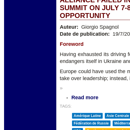
ALLIANCE FAILED I
SUMMIT ON JULY 7-
OPPORTUNITY
Auteur:
Giorgio Spagnol
Date de publication:
19/7/2
Foreword
Having exhausted its driving 
endangers itself in Ukraine an
Europe could have used the m
take over leadership; instead, 
»
Read more
TAGS:
Amérique Latine
Asie Centrale
Fédération de Russie
Méditerra