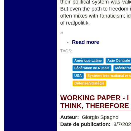
their political system was va
But even the path to freedom 
often mixes with fanaticism; 
of realpolitik.
»
Read more
TAGS:
Amérique Latine
Asie Centrale
Fédération de Russie
Méditerra
USA
Système international et st
Défense/Stratégie
WORKING PAPER - I
THINK, THEREFORE 
Auteur:
Giorgio Spagnol
Date de publication:
8/7/20