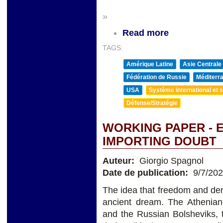
*
»
Read more
TAGS:
Amérique Latine
Asie Centrale
Fédération de Russie
Méditerra
USA
Système international et st
Défense/Stratégie
WORKING PAPER - 
IMPORTING DOUBT
Auteur:
Giorgio Spagnol
Date de publication:
9/7/20
The idea that freedom and de
ancient dream. The Athenian 
and the Russian Bolsheviks, 