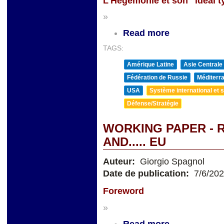
L'Hégémonie et son "ideal t
»
Read more
TAGS:
Amérique Latine
Asie Centrale
Fédération de Russie
Méditerra
USA
Système international et st
Défense/Stratégie
WORKING PAPER - R
AND..... EU
Auteur:
Giorgio Spagnol
Date de publication:
7/6/20
Foreword
»
Read more