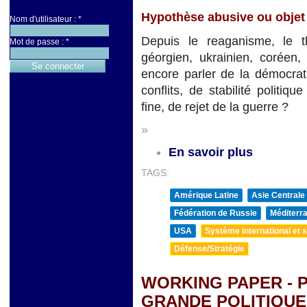
Hypothèse abusive ou objet 
Nom d'utilisateur :
*
Depuis le reaganisme, le t
Mot de passe :
*
géorgien, ukrainien, coréen,
encore parler de la démocrat
conflits, de stabilité politiq
fine, de rejet de la guerre ?
»
En savoir plus
TAGS:
Amérique Latine
Asie Centrale
Fédération de Russie
Méditerra
USA
Système international et st
Défense/Stratégie
WORKING PAPER - P
GRANDE POLITIQUE