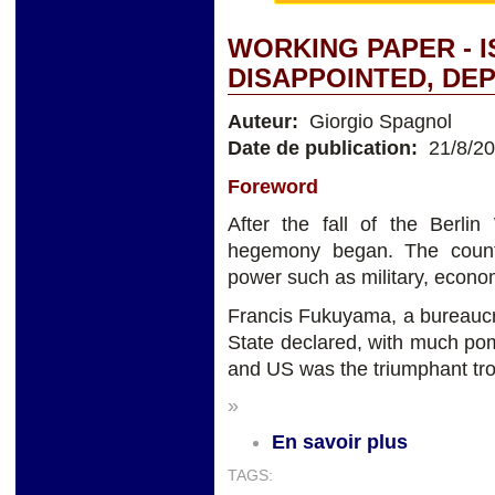
WORKING PAPER - I
DISAPPOINTED, DE
Auteur:
Giorgio Spagnol
Date de publication:
21/8/2
Foreword
After the fall of the Berli
hegemony began. The count
power such as military, economi
Francis Fukuyama, a bureaucr
State declared, with much po
and US was the triumphant tro
»
En savoir plus
TAGS: