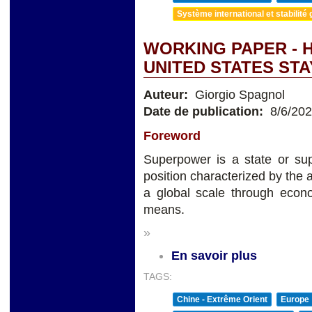
Système international et stabilité 
WORKING PAPER - 
UNITED STATES ST
Auteur:
Giorgio Spagnol
Date de publication:
8/6/20
Foreword
Superpower is a state or sup
position characterized by the a
a global scale through econom
means.
»
En savoir plus
TAGS:
Chine - Extrême Orient
Europe