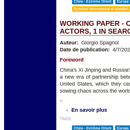
Chine - Extrême Orient
Europe
Système international et stabilité 
WORKING PAPER - C
ACTORS, 1 IN SEAR
Auteur:
Giorgio Spagnol
Date de publication:
4/7/20
Foreword
China's Xi Jinping and Russia
a new era of partnership bet
United States, which they c
sowing chaos across the world
»
En savoir plus
TAGS:
Chine - Extrême Orient
Europe