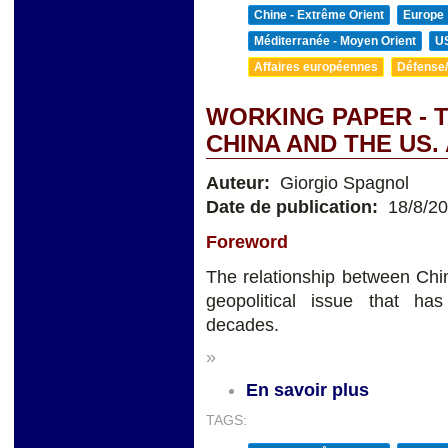
Chine - Extrême Orient
Europe
Méditerranée - Moyen Orient
U
Affaires européennes
Défense/
WORKING PAPER - 
CHINA AND THE US.
Auteur:
Giorgio Spagnol
Date de publication:
18/8/2
Foreword
The relationship between Chi
geopolitical issue that has 
decades.
»
En savoir plus
TAGS: