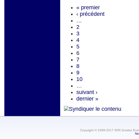
« premier
‹ précédent
…
2
3
4
5
6
7
8
9
10
…
suivant ›
dernier »
Copyright © 1998-2017 IERI (Institut Eur
Ne