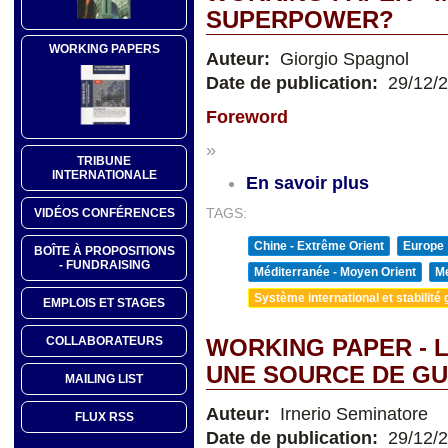
SUPERPOWER?
WORKING PAPERS
Auteur:
Giorgio Spagnol
Date de publication:
29/12/
Foreword
»
TRIBUNE
INTERNATIONALE
En savoir plus
VIDÉOS CONFÉRENCES
TAGS:
Chine - Extrême Orient
Europe
BOÎTE À PROPOSITIONS
- FUNDRAISING
Méditerranée - Moyen Orient
Me
Système international et stabilité 
EMPLOIS ET STAGES
COLLABORATEURS
WORKING PAPER - 
UNE SOURCE DE GU
MAILING LIST
Auteur:
Irnerio Seminatore
FLUX RSS
Date de publication:
29/12/