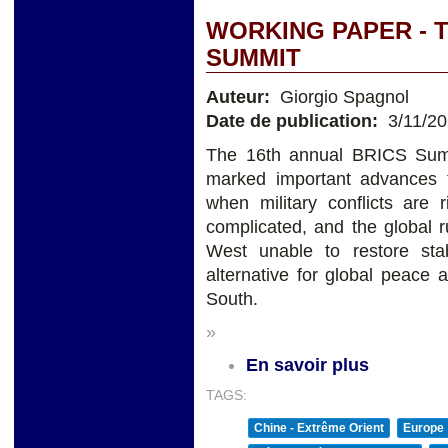
WORKING PAPER - 
SUMMIT
Auteur:
Giorgio Spagnol
Date de publication:
3/11/2
The 16th annual BRICS Summ
marked important advances 
when military conflicts are r
complicated, and the global 
West unable to restore sta
alternative for global peace a
South.
»
En savoir plus
TAGS:
Chine - Extrême Orient
Europe