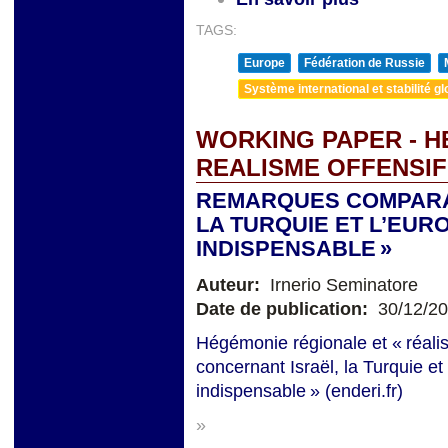
TAGS:
Europe
Fédération de Russie
Système international et stabilité gl
WORKING PAPER - H
REALISME OFFENSIF
REMARQUES COMPARA
LA TURQUIE ET L’EUROP
INDISPENSABLE »
Auteur:
Irnerio Seminatore
Date de publication:
30/12/2
Hégémonie régionale et « réali
concernant Israël, la Turquie et 
indispensable » (enderi.fr)
»