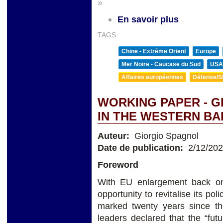
»
En savoir plus
TAGS:
Chine - Extrême Orient
Europe
Mer Noire - Caucase du Sud
USA
Affaires européennes
Défense/St
WORKING PAPER - G
IN THE WESTERN B
Auteur:
Giorgio Spagnol
Date de publication:
2/12/20
Foreword
With EU enlargement back on
opportunity to revitalise its p
marked twenty years since t
leaders declared that the “fut