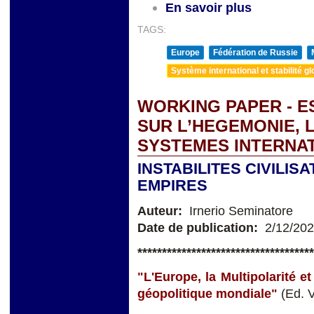
En savoir plus
TAGS:
Europe
Fédération de Russie
Système international et stabilité gl
WORKING PAPER - E
SUR L’HEGEMONIE, 
SYSTEMES INTERNA
INSTABILITES CIVILI
EMPIRES
Auteur:
Irnerio Seminatore
Date de publication:
2/12/20
**
**********************************
"L'Europe, la Multipolarité e
géopolitique mondiale"
(Ed. 