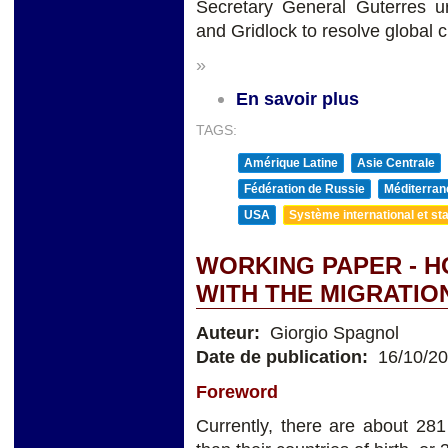
Secretary General Guterres 
and Gridlock to resolve global c
»
En savoir plus
TAGS:
Amérique Latine
Asie Centrale
Fédération de Russie
Méditerran
USA
Système international et sta
WORKING PAPER - 
WITH THE MIGRATI
Auteur:
Giorgio Spagnol
Date de publication:
16/10/2
Foreword
Currently, there are about 281 