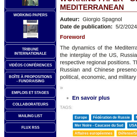
MEDITERRANEAN
WORKING PAPERS
Auteur:
Giorgio Spagnol
Date de publication:
5/2/2024
Foreword
The dynamics of the Mediterra
TRIBUNE
INTERNATIONALE
the interplay of the US, Russia
respective regional positions.
VIDÉOS CONFÉRENCES
Russian and Chinese presence 
political, economic, and military
BOÎTE À PROPOSITIONS
- FUNDRAISING
»
EMPLOIS ET STAGES
En savoir plus
COLLABORATEURS
TAGS:
MAILING LIST
Europe
Fédération de Russie
Mer Noire - Caucase du Sud
USA
FLUX RSS
Affaires européennes
Défense/St