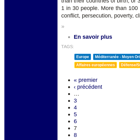
than their countries of birth, or 
1 in 30 people. More than 100 m
conflict, persecution, poverty, c
»
En savoir plus
TAGS:
Europe
Méditerranée - Moyen Ori
Affaires européennes
Défense/St
« premier
‹ précédent
…
3
4
5
6
7
8