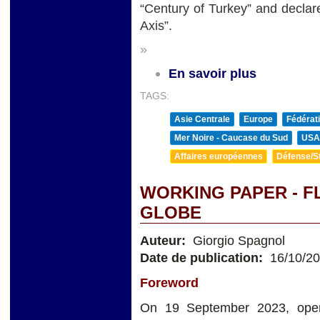
“Century of Turkey” and declare
Axis”.
»
En savoir plus
TAGS:
Asie Centrale
Europe
Fédérat
Mer Noire - Caucase du Sud
USA
Affaires européennes
Défense/St
WORKING PAPER - F
GLOBE
Auteur:
Giorgio Spagnol
Date de publication:
16/10/2
Foreword
On 19 September 2023, open