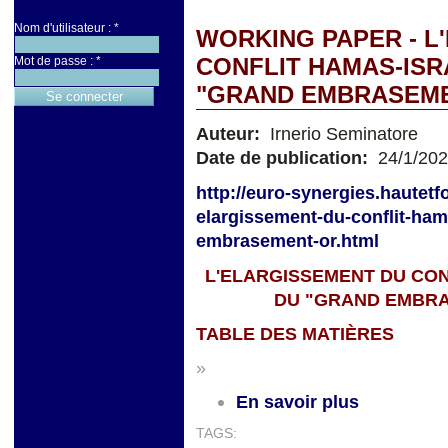
Nom d'utilisateur :
*
WORKING PAPER - L
CONFLIT HAMAS-IS
Mot de passe :
*
"GRAND EMBRASEME
Auteur:
Irnerio Seminatore
Date de publication:
24/1/20
http://euro-synergies.hautetf
elargissement-du-conflit-ha
embrasement-or.html
L'ELARGISSEMENT DU CO
DU "GRAND EMBRA
TABLE DES MATIÈRES
»
En savoir plus
TAGS: