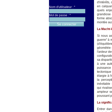
d'intérêts,
en calquan
Nom d'utilisateur :
*
quels enje
grandiose 
Mot de passe :
*
forme absol
montée aux 
La Macht-W
Si nous as
guerre" à m
(d'équilib
géométrie 
l'ardeur de
configurati
sa disparit
à une autr
puissance 
tectonique 
élargie à l
la percep
inévitable
qui rivali
ampleur se
poussant p
La signifi
Entrer dan