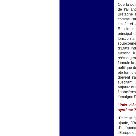
Que la poli
de l'allia
Bretagne 
comme l'un
limitée et 
Russie, -o
principal 
fonction a
soupçonné 
d’Etats in
s'attend 
réémergenc
formule la 
politique 
été formul
doivent s'
suscitant 
aujourd'hu
financières
témoigne l
"Paix d'é
système ?
"Entre la "
ajoute, "l
d'indépenda
l'Europe d