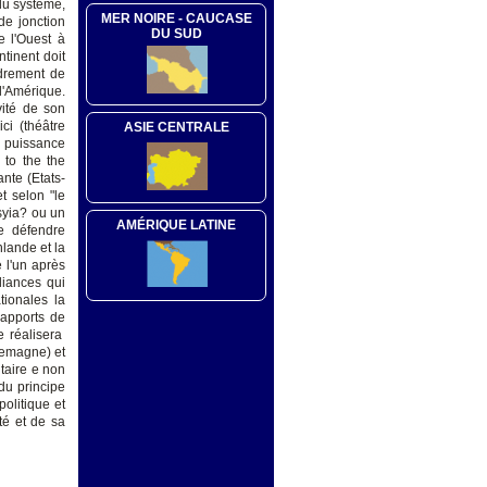
 du système,
MER NOIRE - CAUCASE
de jonction
DU SUD
e l'Ouest à
ntinent doit
adrement de
 l'Amérique.
vité de son
ci (théâtre
ASIE CENTRALE
a puissance
 to the the
nte (Etats-
t selon "le
syia? ou un
AMÉRIQUE LATINE
de défendre
nlande et la
 l'un après
liances qui
tionales la
rapports de
e réalisera
lemagne) et
itaire e non
du principe
politique et
té et de sa