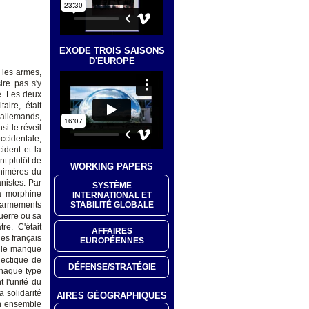
EXODE TROIS SAISONS
D'EUROPE
 les armes,
ire pas s'y
e. Les deux
aire, était
 allemands,
si le réveil
ccidentale,
ident et la
nt plutôt de
WORKING PAPERS
chimères du
nistes. Par
SYSTÈME
la morphine
INTERNATIONAL ET
STABILITÉ GLOBALE
 d'armements
uerre ou sa
re. C'était
AFFAIRES
es français
EUROPÉENNES
r le manque
lectique de
DÉFENSE/STRATÉGIE
chaque type
 l'unité du
a solidarité
AIRES GÉOGRAPHIQUES
un ensemble