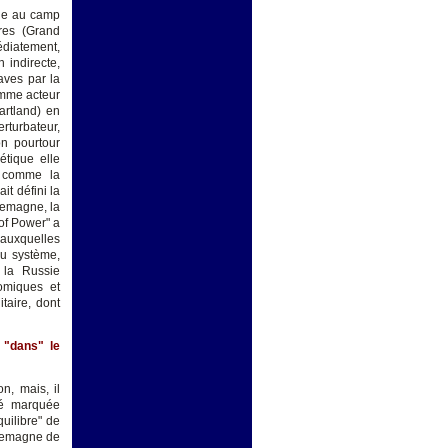
able au camp
ires (Grand
diatement,
 indirecte,
laves par la
omme acteur
artland) en
rturbateur,
on pourtour
étique elle
, comme la
t défini la
llemagne, la
of Power" a
 auxquelles
du système,
à la Russie
nomiques et
itaire, dont
 "dans" le
on, mais, il
nté marquée
quilibre" de
llemagne de