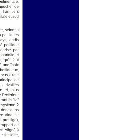
tinentale.
empêcher de
Iran, tiers
tale et sud
re, selon la
s politiques
ays, tandis
té politique
reprise par
mparfaite et
 qu'il faut
 à une "paix
elliqueux,
urvus d'une
principe de
 rivalités
e et, plus
l'extérieur
ont-ils "le"
e système ?
t donc dans
ec Vladimir
 prestige),
 rapport de
non-Alignés)
 l'histoire,