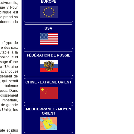
EUROPE
uivront-ils,
ique ? Pour
litique est
le prend sa
ordonnera la
USA
le "type de
ire des paix
utable à la
FÉDÉRATION DE RUSSIE
olitique et
assage d'une
ur l'Ukraine
(atlantique)
assement de
 qui serait
CHINE - EXTRÊME ORIENT
e turbulence
tiques. Dans
glissement
 impériale,
e de grande
MÉDITÉRRANÉE - MOYEN
-Unis), les
ORIENT
ale et plus