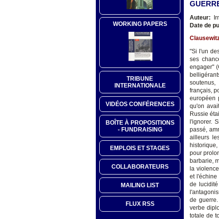
GUERRE
Auteur:
Ir
WORKING PAPERS
Date de pu
Clausewit
"Si l'un d
ses chance
engager" (
belligéran
TRIBUNE
soutenus, 
INTERNATIONALE
français, p
européen p
VIDÉOS CONFÉRENCES
qu'on avai
Russie étai
l'ignorer.
BOÎTE À PROPOSITIONS
- FUNDRAISING
passé, amn
ailleurs l
historique,
EMPLOIS ET STAGES
pour prolo
barbarie, 
COLLABORATEURS
la violenc
et l'échin
de lucidit
MAILING LIST
l'antagoni
de guerre.
FLUX RSS
verbe diplo
totale de 