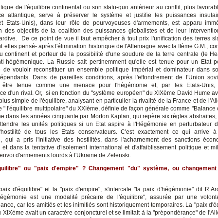
tique de l'équilibre continental ou son statu-quo antérieur au conflit, plus favor
nce atlantique, serve à préserver le système et justifie les puissances insula
et Etats-Unis), dans leur rôle de pourvoyeuses d'armements, est apparu immé
 des objectifs de la coalition des puissances globalistes et de leur intervention
tardive. De ce point de vue il faut empêcher à tout prix l'unification des terres s
nt elles pensé- après l'élimination historique de l'Allemagne avec la IIème G.M., c
du continent et porteur de la possibilité d'une soudure de la terre centrale (le He
nti-hégémonique. La Russie sait pertinemment qu'elle est tenue pour un Etat pe
de vouloir reconstituer un ensemble politique impérial et dominateur dans s
dépendants. Dans de pareilles conditions, après l'effondrement de l'Union sovi
à être tenue comme une menace pour l'hégémonie et, par les Etats-Unis
e d'un rival. Or, si en fonction du "système européen" du XIXème David Hume avai
plus simple de l'équilibre, analysant en particulier la rivalité de la France et de l'A
de " l'équilibre multipolaire" du XXIème, définie de façon générale comme "Balance 
ée dans les années cinquante par Morton Kaplan, qui repère six règles abstraites,
attendre les unités politiques si un Etat aspire à l'Hégémonie en perturbateur 
l'hostilité de tous les Etats conservateurs. C'est exactement ce qui arrive 
i, qui a pris l'initiative des hostilités, dans l'acharnement des sanctions éco
 et dans la tentative d'isolement international et d'affaiblissement politique et mil
'envoi d'armements lourds à l'Ukraine de Zelenski.
quilibre" ou "paix d'empire" ? Changement "du" système, ou changement
paix d'équilibre" et la "paix d'empire", s'intercale "la paix d'hégémonie" dit R.Ar
'hégémonie est une modalité précaire de l'équilibre", assurée par une volo
nce, car les amitiés et les inimitiés sont historiquement temporaires. La "paix d'é
u XIXème avait un caractère conjoncturel et se limitait à la "prépondérance" de l'A