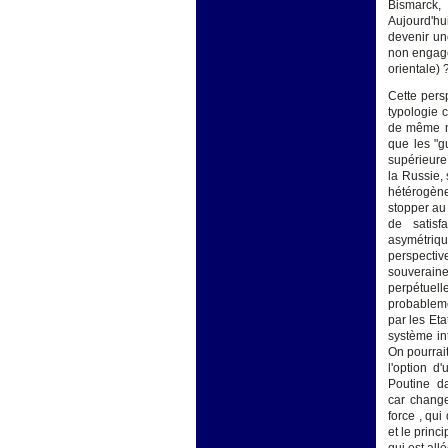
Bismarck,
Aujourd'hu
devenir un
non engagé
orientale) 
Cette persp
typologie c
de même na
que les "gu
supérieure
la Russie, 
hétérogène
stopper au 
de satisf
asymétriqu
perspectiv
souverain
perpétuel
probableme
par les Eta
système in
On pourrai
l'option d
Poutine da
car change
force , qui
et le princ
qui est allé