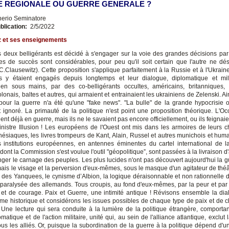
 REGIONALE OU GUERRE GENERALE ?
nerio Seminatore
blication:
2/5/2022
z et ses enseignements
es deux belligérants est décidé à s'engager sur la voie des grandes décisions par
s de succès sont considérables, pour peu qu'il soit certain que l'autre ne dés
C.Clausewitz). Cette proposition s'applique parfaitement à la Russie et à l'Ukrain
ts y étaient engagés depuis longtemps et leur dialogue, diplomatique et milit
en sous mains, par des co-belligérants occultes, américains, britanniques,
olonais, baltes et autres, qui armaient et entrainaient les ukrainiens de Zelenski. Ain
our la guerre n'a été qu'une "fake news". "La bulle" de la grande hypocrisie o
t ignoré. La primauté de la politique n'est point une proposition théorique. L'Occ
ent déjà en guerre, mais ils ne le savaient pas encore officiellement, ou ils feignaie
 Sinistre Illusion ! Les européens de l'Ouest ont mis dans les armoires de leurs 
ésiaques, les livres trompeurs de Kant, Alain, Russel et autres munichois et huma
es institutions européennes, en antennes éminentes du cartel international de 
 dont la Commission s'est voulue l'outil "géopolitique”, sont passées à la livraison
nger le carnage des peuples. Les plus lucides n'ont pas découvert aujourd'hui la g
mais le visage et la perversion d'eux-mêmes, sous le masque d'un agitateur de théât
e des Yanquees, le cynisme d’Albion, la logique déraisonnable et non rationnelle d
e paralysée des allemands. Tous croupis, au fond d'eux-mêmes, par la peur et pa
é et de courage. Paix et Guerre, une intimité antique ! Révisons ensemble la dia
sme historique et considérons les issues possibles de chaque type de paix et de 
 Une lecture qui sera conduite à la lumière de la politique étrangère, comportant
matique et de l'action militaire, unité qui, au sein de l'alliance atlantique, exclut l
tous les alliés. Or, puisque la subordination de la guerre à la politique dépend d'