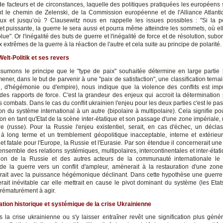
 de facteurs et de circonstances, laquelle des politiques pratiquées les européens s
t le chemin de Zelenski, de la Commission européenne et de l'Alliance Atlant
ux et jusqu’où ? Clausewitz nous en rappelle les issues possibles : "Si la po
et puissante, la guerre le sera aussi et pourra même atteindre les sommets, où el
ue". Or l'inégalité des buts de guerre et l'inégalité de force et de résolution, sub
extrêmes de la guerre à la réaction de l'autre et cela suite au principe de polarité.
elt-Politik et ses revers
sumons le principe que le "type de paix" souhaitée détermine en large partie 
ener, dans le but de parvenir à une "paix de satisfaction", une classification terna
re, d'hégémonie ou d'empire), nous indique que la violence des conflits est imp
des rapports de force. C'est la grandeur des enjeux qui accroit la détermination p
s combats. Dans le cas du conflit ukrainien l'enjeu pour les deux parties c'est le p
on du système international à un autre (bipolaire à multipolaire). Cela signifie po
ion en tant qu'Etat de la scène inter-étatique et son passage d'une zone impériale, 
e (russe). Pour la Russie l'enjeu existentiel, serait, en cas d'échec, un décl
à long terme et un tremblement géopolitique inacceptable, interne et extérieur,
et fatale pour l'Europe, la Russie et l'Eurasie. Par son étendue il concernerait un
'ensemble des relations systémiques, multipolaires, intercontinentales et inter-éta
tion de la Russie et des autres acteurs de la communauté internationale le 
 de la guerre vers un conflit d'ampleur, amènerait à la restauration d'une zone
serait avec la puissance hégémonique déclinant. Dans cette hypothèse une guerr
rait inévitable car elle mettrait en cause le pivot dominant du système (les Etats
rématurément à agir.
cation historique et systémique de la crise Ukrainienne
s la crise ukrainienne ou s'y laisser entraîner revêt une signification plus génér