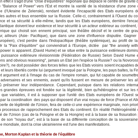
En effet il s'agit d'une "crise d'équilibres" régionale qui déplace le centre de gravité
 "Balance of Power" vers l'Est et montre la vanité de la résistance d'une zone 
ue (l'Ukraine de Zelenski), rendant évidente l'incapacité des Etats européens d
 les autres et tous ensemble sur la Russie. Celle-ci, contrairement à l'Ouest du co
nce et sa sécurité à elle-même, tandis que les Etats européens, derrière l'enc
atlantique doivent leur existence et leur sécurité à un acteur extérieur au continent,
érique qui choisit son ennemi principal, son théâtre décisif et le centre de gra
ur, ailleurs (Asie- Pacifique), que dans une zone d'influence disputée. Gagner i
uropéen), c'est perdre dans l'Indopacifique (théâtre systémique), au profit de l
Or la "Paix d'équilibre" qui conviendrait à l'Europe, dictée par "the anxiety with
 power is apparent..(David Hume) et se situe entre la puissance extérieure domina
a puissance extérieure révisionniste (Fédération de Russie) Selon David Hume e
s and obvious reasoning", jamais un Etat (en l'espèce la Russie? ou la Novoros
ire?), ne doit posséder des forces telles que les Etats voisins soient incapables 
s et leurs libertés contre lui (argument invoqué par la Pologne, les pays baltes, la Fi
t argument est à l'image du cas de l'empire romain, qui fut capable de soumettre
s adversaires et ses ennemis, avant qu'ils fussent en mesure de préserver les al
û préserver leur indépendance. Cependant, puisque dans les relations interna
es grandes épreuves est fondée sur la légitimité, bien qu'hétérogène et sur les 
n que variables, il est à supposer que l'unité des Etats européens de l'Ouest s
par la coordination des pays qui disposent d'un vrai noyau de force (France et Al
 perte de légitimité de l'Union, fera de celle-ci une expérience marginale, non prior
u processus de rapprochement des Etats du continent. En réalité l'hétérogénéité 
té de l'Union (cas de la Pologne et de la Hongrie) est à la base de sa fissuration 
e de son "noyau dur", est à la base de sa différente conception de la souveraine
e mondiale, dont la crise ukrainienne est l'une des manifestations.
, Morton Kaplan et la théorie de l'équilibre