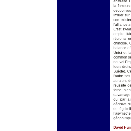
abstraite. 
la fameuse
géopolitiq
influer sur
son existe
l'alliance 
C'est l'Am
empire fut
régional e
chinoise. 
balance of
Unis) et l
common sen
nouvel Emp
leurs droit
Suède). Ce
l'autre se
auraient d
réussite d
force, bie
davantage 
qui, par la
décisive d
de légitimi
l’asymétri
géopolitiqu
David Hume