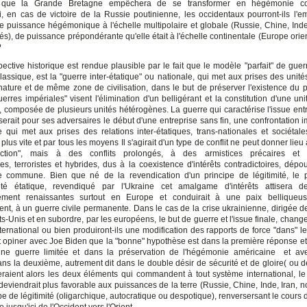
 que la Grande Bretagne empêchera de se transformer en hégémonie con
i, en cas de victoire de la Russie poutinienne, les occidentaux pourront-ils l'
e puissance hégémonique à l'échelle multipolaire et globale (Russie, Chine, Inde, 
s), de puissance prépondérante qu'elle était à l'échelle continentale (Europe orien
?
ective historique est rendue plausible par le fait que le modèle "parfait" de guer
lassique, est la "guerre inter-étatique" ou nationale, qui met aux prises des unité
ture et de même zone de civilisation, dans le but de préserver l'existence du p
erres impériales" visent l'élimination d'un belligérant et la constitution d'une uni
, composée de plusieurs unités hétérogènes. La guerre qui caractérise l'issue ent
serait pour ses adversaires le début d'une entreprise sans fin, une confrontation i
 qui met aux prises des relations inter-étatiques, trans-nationales et sociétales,
plus vite et par tous les moyens Il s'agirait d'un type de conflit ne peut donner lieu
action", mais à des conflits prolongés, à des armistices précaires et b
es, terroristes et hybrides, dus à la coexistence d'intérêts contradictoires, dépo
e commune. Bien que né de la revendication d'un principe de légitimité, le 
eté étatique, revendiqué par l'Ukraine cet amalgame d'intérêts attisera des
lement renaissantes surtout en Europe et conduirait à une paix belliqueus
nt, à un guerre civile permanente. Dans le cas de la crise ukrainienne, dirigée de 
ts-Unis et en subordre, par les européens, le but de guerre et l'issue finale, changer
ternational ou bien produiront-ils une modification des rapports de force "dans" l
t opiner avec Joe Biden que la "bonne" hypothèse est dans la première réponse e
'une guerre limitée et dans la préservation de l'hégémonie américaine et av
ns la deuxième, autrement dit dans le double désir de sécurité et de gloire( ou de
raient alors les deux éléments qui commandent à tout système international, le
 deviendrait plus favorable aux puissances de la terre (Russie, Chine, Inde, Iran, 
ipe de légitimité (oligarchique, autocratique ou despotique), renversersant le cours de
e jusqu'ici de l'Occident vers l'Orient.