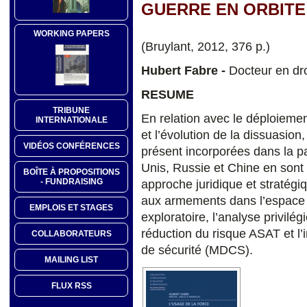
GUERRE EN ORBITE
WORKING PAPERS
(Bruylant, 2012, 376 p.)
Hubert Fabre -
Docteur en dro
RESUME
TRIBUNE
En relation avec le déploiemen
INTERNATIONALE
et l’évolution de la dissuasion
VIDÉOS CONFÉRENCES
présent incorporées dans la p
Unis, Russie et Chine en sont
BOÎTE À PROPOSITIONS
- FUNDRAISING
approche juridique et stratégiq
aux armements dans l’espace e
EMPLOIS ET STAGES
exploratoire, l’analyse privilé
réduction du risque ASAT et l’
COLLABORATEURS
de sécurité (MDCS).
MAILING LIST
FLUX RSS