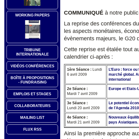
COMMUNIQUÉ
à notre public 
WORKING PAPERS
La reprise des conférences du
les aspects monétaires, écono
évènements majeurs, le G20 d
Cette reprise est étalée tout au
TRIBUNE
INTERNATIONALE
calendrier ci-après :
VIDÉOS CONFÉRENCES
1ère Séance :
Lundi
L’Euro : force ou
6 avril 2009
marché global. A
BOÎTE À PROPOSITIONS
international
- FUNDRAISING
2e Séance :
Europe et Etats-U
Mardi 7 avril 2009
EMPLOIS ET STAGES
3e Séance :
Le potentiel écon
COLLABORATEURS
Lundi 20 avril 2009
de l'Agenda 2010
4e Séance :
Nouveaux équilib
MAILING LIST
Mardi 21 avril 2009
pays Asiatiques.
FLUX RSS
Ainsi la première approche au