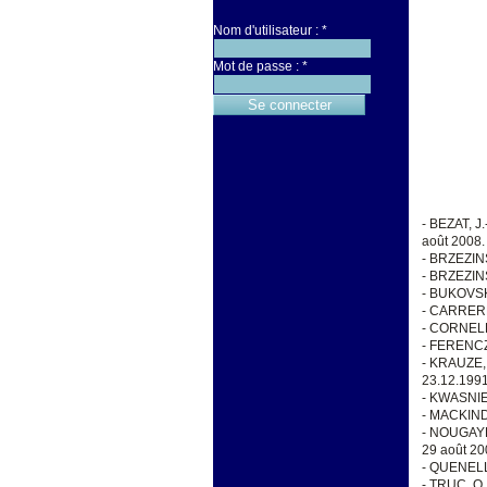
Nom d'utilisateur :
*
Mot de passe :
*
- BEZAT, J.
août 2008.
- BRZEZINS
- BRZEZINSK
- BUKOVSKY
- CARRERE 
- CORNELL,
- FERENCZI
- KRAUZE, 
23.12.1991
- KWASNIEW
- MACKINDE
- NOUGAYRE
29 août 20
- QUENELLE,
- TRUC, O.,