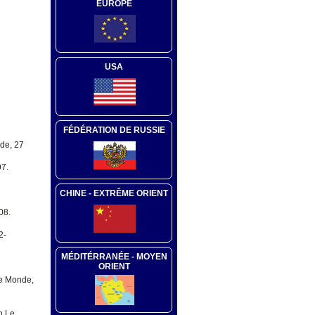
EUROPE
USA
FÉDÉRATION DE RUSSIE
nde, 27
97.
CHINE - EXTRÊME ORIENT
08.
2-
MÉDITÉRRANÉE - MOYEN
ORIENT
Le Monde,
n Le