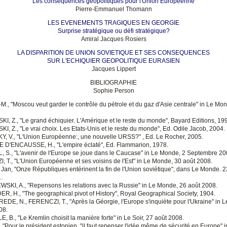
Les conséquences géopolitiques pour l'Union Européenne
Pierre-Emmanuel Thomann
LES EVENEMENTS TRAGIQUES EN GEORGIE
Surprise stratégique ou défi stratégique?
Amiral Jacques Rosiers
LA DISPARITION DE UNION SOVIETIQUE ET SES CONSEQUENCES
SUR L'ECHIQUIER GEOPOLITIQUE EURASIEN
Jacques Lippert
BIBLIOGRAPHIE
Sophie Person
-M., "Moscou veut garder le contrôle du pétrole et du gaz d'Asie centrale" in Le Mo
KI, Z., "Le grand échiquier. L'Amérique et le reste du monde", Bayard Editions, 19
I, Z., "Le vrai choix. Les Etats-Unis et le reste du monde", Ed. Odile Jacob, 2004.
, V., "L'Union Européenne:, une nouvelle URSS?" , Ed. Le Rocher, 2005.
D'ENCAUSSE, H., "L'empire éclaté", Ed. Flammarion, 1978.
 S., "L'avenir de l'Europe se joue dans le Caucase" in Le Monde, 2 Septembre 20
, T., "L'Union Européenne et ses voisins de l'Est" in Le Monde, 30 août 2008.
Jan, "Onze Républiques entérinent la fin de l'Union soviétique", dans Le Monde. 2
.
SKI, A., "Repensons les relations avec la Russie" in Le Monde, 26 août 2008.
R, H., "The geographical pivot of History", Royal Geographical Society, 1904.
DE, N., FERENCZI, T., "Après la Géorgie, l'Europe s'inquiète pour l'Ukraine" in 
08.
 B., "Le Kremlin choisit la manière forte" in Le Soir, 27 août 2008.
 "Pour le président estonien, "il faut repenser l'idée même de sécurité en Europe" i