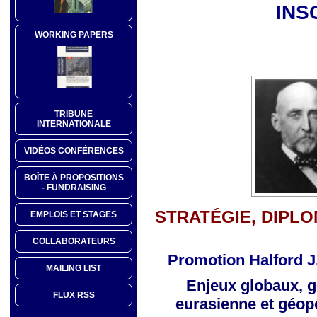
INS
WORKING PAPERS
TRIBUNE
INTERNATIONALE
VIDÉOS CONFÉRENCES
BOÎTE À PROPOSITIONS
- FUNDRAISING
STRATÉGIE, DIPLO
EMPLOIS ET STAGES
COLLABORATEURS
Promotion Halford J
MAILING LIST
Enjeux globaux, g
FLUX RSS
eurasienne
et géop