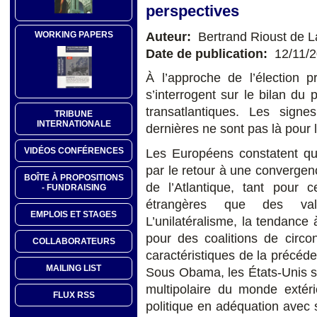
perspectives
Auteur:
Bertrand Rioust de L
WORKING PAPERS
Date de publication:
12/11/
À l’approche de l’élection p
s’interrogent sur le bilan du 
transatlantiques. Les sign
TRIBUNE
INTERNATIONALE
dernières ne sont pas là pour 
VIDÉOS CONFÉRENCES
Les Européens constatent q
par le retour à une convergen
BOÎTE À PROPOSITIONS
de l’Atlantique, tant pour c
- FUNDRAISING
étrangères que des vale
EMPLOIS ET STAGES
L’unilatéralisme, la tendance
pour des coalitions de circon
COLLABORATEURS
caractéristiques de la précéde
MAILING LIST
Sous Obama, les États-Unis s
multipolaire du monde extéri
FLUX RSS
politique en adéquation avec