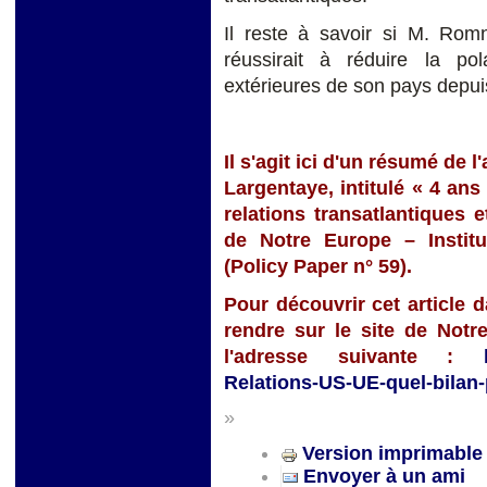
Il reste à savoir si M. Romn
réussirait à réduire la po
extérieures de son pays depui
Il s'agit ici d'un résumé de 
Largentaye, intitulé « 4 an
relations transatlantiques e
de Notre Europe – Instit
(Policy Paper n° 59).
Pour découvrir cet article 
rendre sur le site de Notr
l'adresse suivante :
Relations-US-UE-quel-bilan
»
Version imprimable
Envoyer à un ami