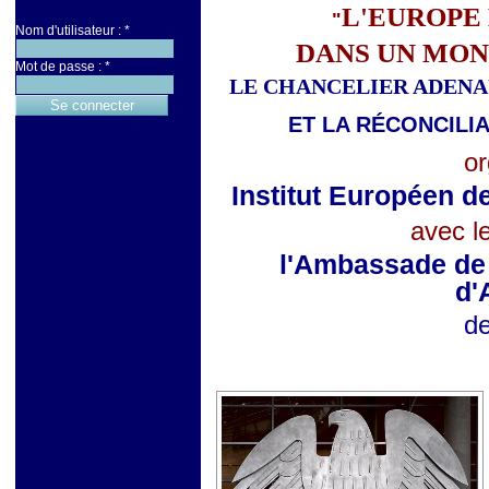
L'EUROPE
"
Nom d'utilisateur :
*
DANS UN MON
Mot de passe :
*
LE CHANCELIER ADENA
ET LA RÉCONCILI
or
Institut Européen d
avec l
l'Ambassade de 
d'
de