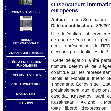
Observateurs internati
européens
WORKING PAPERS
Auteur:
Irnerio Seminatore
Date de publication:
3/5/20
Une délégation d'observateur
de quatre sénateurs et perso
TRIBUNE
INTERNATIONALE
deux représentants de l'IE
élections présidentielles du 3 a
VIDÉOS CONFÉRENCES
Cette délégation a été par
BOÎTE À PROPOSITIONS
- FUNDRAISING
nombre déterminé de sièges
constitué par les représenta
EMPLOIS ET STAGES
Sonis et Monsieur Irnerio 
Tindemans, Échevin de l'État
COLLABORATEURS
préalablement aux élections,
MAILING LIST
candidat Kassymov Gani et
Kazakhstan « Ak Zhol », Mon
FLUX RSS
toute liberté d'expression