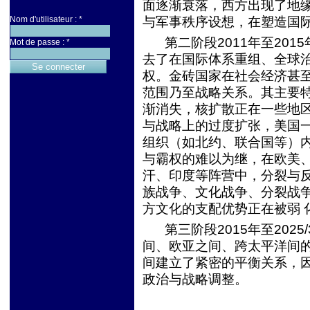
面逐渐衰落，西方出现了地
Nom d'utilisateur :
*
与军事秩序设想，在塑造国
第二阶段
2011
年至
2015
Mot de passe :
*
去了在国际体系重组、全球
权。金砖国家在社会经济甚至
范围乃至战略关系。其主要
渐消失，核扩散正在一些地
与战略上的过度扩张，美国一
组织（如北约、联合国等）
与霸权的难以为继，在欧美、
汗、印度等阵营中，分裂与
族战争、文化战争、分裂战
方文化的支配优势正在被弱 
第三阶段
2015
年至
2025/
间、欧亚之间、跨太平洋间
间建立了紧密的平衡关系，
政治与战略调整。