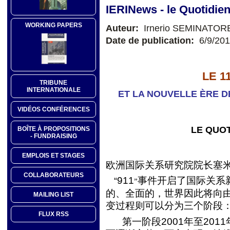
IERINews - le Quotidie
WORKING PAPERS
Auteur:
Irnerio SEMINATOR
Date de publication:
6/9/20
LE 1
TRIBUNE
INTERNATIONALE
ET LA NOUVELLE ÈRE D
VIDÉOS CONFÉRENCES
LE QUOT
BOÎTE À PROPOSITIONS
- FUNDRAISING
EMPLOIS ET STAGES
欧洲国际关系研究院院长塞
COLLABORATEURS
911
事件开启了国际关系
“
”
的、全面的，世界因此将向
MAILING LIST
变过程则可以分为三个阶段
FLUX RSS
第一阶段
2001
年至
2011