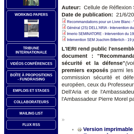
Auteur:
Cellule de Réflexion 
Date de publication:
21/6/2
WORKING PAPERS
Recommandations pour un Livre Blanc - Ve
Général (2S) DELL'ARIA - Intervention d
Irnerio SEMINATORE - Intervention du 19
Intervention SEM Joachim Bitterlich - 19 
L'IERI rend public l'ensemb
TRIBUNE
INTERNATIONALE
document : "Recommandat
sécurité et la défense"
(vo
VIDÉOS CONFÉRENCES
premiers
exposés
parmi les 
BOÎTE À PROPOSITIONS
commission sécurité et déf
- FUNDRAISING
européen, ceux du Professeur 
EMPLOIS ET STAGES
Dell'Aria et de l'Ambassadeu
l'Ambassadeur Pierre Morel pa
COLLABORATEURS
MAILING LIST
»
FLUX RSS
Version imprimable