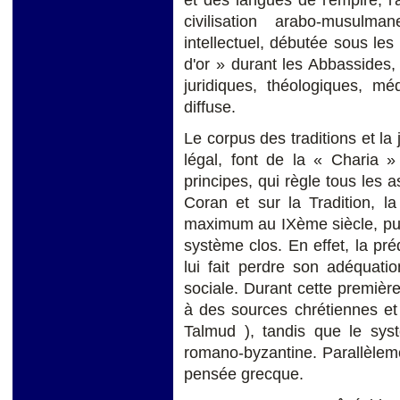
et des langues de l'empire, l'a
civilisation arabo-musulm
intellectuel, débutée sous l
d'or » durant les Abbassides, o
juridiques, théologiques, mé
diffuse.
Le corpus des traditions et l
légal, font de la « Charia »
principes, qui règle tous les a
Coran et sur la Tradition, l
maximum au IXème siècle, pui
système clos. En effet, la pr
lui fait perdre son adéquation
sociale. Durant cette première 
à des sources chrétiennes et j
Talmud ), tandis que le syst
romano-byzantine. Parallèlemen
pensée grecque.