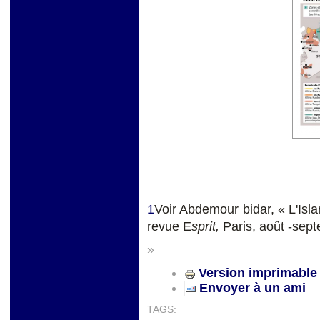
1
Voir Abdemour bidar, « L'Isla
revue E
sprit,
Paris, août -sep
»
Version imprimable
Envoyer à un ami
TAGS: