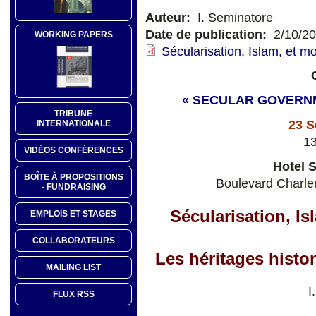
Auteur:
I. Seminatore
Date de publication:
2/10/2
WORKING PAPERS
Sécularisation, Islam, et mo
« SECULAR GOVERNM
TRIBUNE
23 S
INTERNATIONALE
1
VIDÉOS CONFÉRENCES
Hotel 
BOÎTE À PROPOSITIONS
Boulevard Charle
- FUNDRAISING
Sécularisation, Is
EMPLOIS ET STAGES
COLLABORATEURS
Les héritages hist
MAILING LIST
I
FLUX RSS