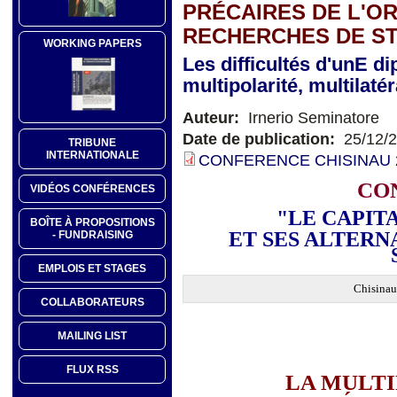
PRÉCAIRES DE L'O
RECHERCHES DE ST
WORKING PAPERS
Les difficultés d'unE di
multipolarité, multilat
Auteur:
Irnerio Seminatore
Date de publication:
25/12/
TRIBUNE
INTERNATIONALE
CONFERENCE CHISINAU 20
CO
VIDÉOS CONFÉRENCES
"LE CAPIT
BOÎTE À PROPOSITIONS
ET SES ALTERN
- FUNDRAISING
EMPLOIS ET STAGES
Chisinau
COLLABORATEURS
MAILING LIST
FLUX RSS
LA MULTI