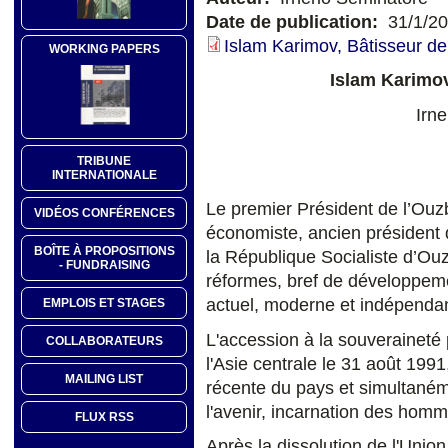
Date de publication:
31/1/2
Islam Karimov, Bâtisseur de
WORKING PAPERS
Islam Karimov
Irn
TRIBUNE
INTERNATIONALE
Le premier Président de l’Ouzb
VIDÉOS CONFÉRENCES
économiste, ancien président 
BOÎTE À PROPOSITIONS
la République Socialiste d’Ou
- FUNDRAISING
réformes, bref de développemen
actuel, moderne et indépendan
EMPLOIS ET STAGES
L'accession à la souveraineté 
COLLABORATEURS
l'Asie centrale le 31 août 1991, 
MAILING LIST
récente du pays et simultané
l'avenir, incarnation des homm
FLUX RSS
Après la dissolution de l'Unio