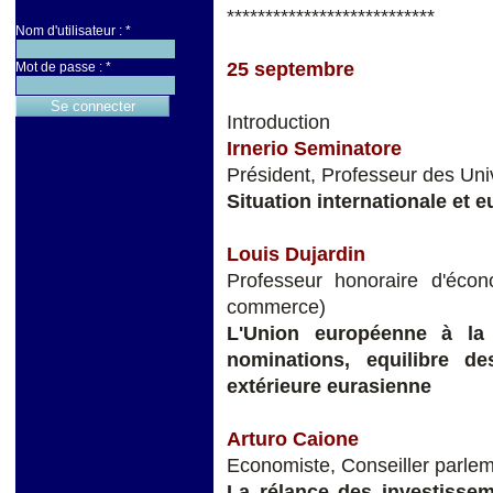
***************************
Nom d'utilisateur :
*
25 septembre
Mot de passe :
*
Introduction
Irnerio Seminatore
Président, Professeur des Uni
Situation internationale et 
Louis Dujardin
Professeur honoraire d'écon
commerce)
L'Union européenne à la
nominations, equilibre d
extérieure eurasienne
Arturo Caione
Economiste, Conseiller parleme
La rélance des investissem