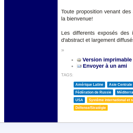
Toute proposition venant de
la bienvenue!
Les differents exposés des 
d'abstract et largement diffusé
»
Version imprimable
Envoyer à un ami
TAGS:
Amérique Latine
Asie Centrale
Fédération de Russie
Méditerra
USA
Système international et st
Défense/Stratégie