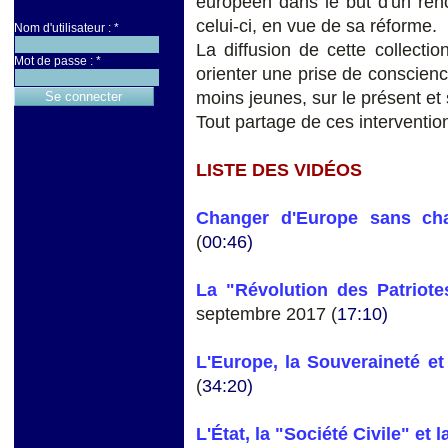
éuropéen dans le but d'un ren
celui-ci, en vue de sa réforme.
Nom d'utilisateur :
*
La diffusion de cette collectio
Mot de passe :
*
orienter une prise de conscience
moins jeunes, sur le présent et s
Tout partage de ces interventio
LISTE DES VIDÉOS
Changer d'Europe sans chan
(
00:46)
La "Révolution des Patriot
septembre 2017 (
17:10)
L'Europe, la Souveraineté e
(
34:20)
L'État, la "Société Civile" et l