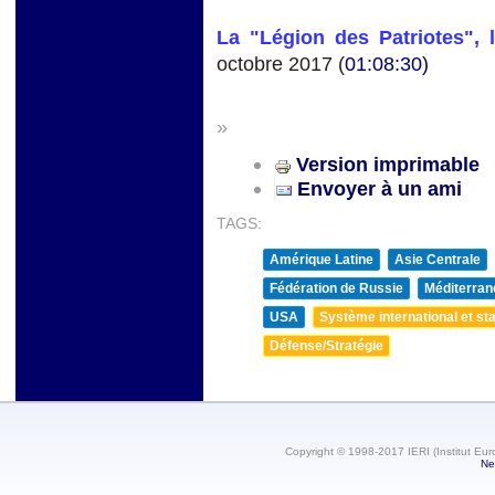
La "Légion des Patriotes", 
octobre 2017 (
01:08:30)
»
Version imprimable
Envoyer à un ami
TAGS:
Amérique Latine
Asie Centrale
Fédération de Russie
Méditerran
USA
Système international et sta
Défense/Stratégie
Copyright © 1998-2017 IERI (Institut Eur
Ne