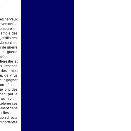
tres nerveux
nversant la
 demeure en
nsemble des
militaires,
ictement de
ns de guerre
 la guerre
ls dépendent
errestre et
s l'espace
, des armes
n, de virus
pour gagner
 en réseau
ue ont des
ient par le
é au niveau
célérée ces
vement dans
siles anti-
ion directe
importantes