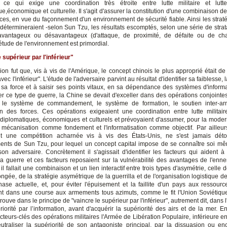
, ce qui exige une coordination très étroite entre lutte militaire et lutte
e,économique et culturelle. Il s'agit d'assurer la constitution d'une combinaison 
ces, en vue du façonnement d'un environnement de sécurité fiable. Ainsi les strat
détermineraient -selon Sun Tzu, les résultats escomptés, selon une série de str
 avantageux ou désavantageux (d'attaque, de proximité, de défaite ou de cha
étude de l'environnement est primordial.
 supérieur par l'inférieur"
on fut que, vis à vis de l'Amérique, le concept chinois le plus approprié était de
vec l'inférieur". L'étude de l'adversaire parvint au résultat d'identifier sa faiblesse
t sa force et à saisir ses points vitaux, en sa dépendance des systèmes d'informat
r ce type de guerre, la Chine se devait d'exceller dans des opérations conjointes
t le système de commandement, le système de formation, le soutien inter-ar
n des forces. Ces opérations exigeaient une coordination entre lutte militaire
, diplomatiques, économiques et culturels et prévoyaient d'assumer, pour la moder
a mécanisation comme fondement et l'informatisation comme objectif. Par ailleur
nt une compétition acharnée vis à vis des États-Unis, ne s'est jamais dét
nts de Sun Tzu, pour lequel un concept capital impose de se connaître soi mê
son adversaire. Concrètement il s'agissait d'identifier les facteurs qui aident à
 la guerre et ces facteurs reposaient sur la vulnérabilité des avantages de l'enne
 il fallait une combinaison et un lien interactif entre trois types d'asymétrie, celle 
ongée, de la stratégie asymétrique de la guerrilla et de l'organisation logistique 
ase actuelle, et, pour éviter l'épuisement et la faillite d'un pays aux ressource
t dans une course aux armements tous azimuts, comme le fit l'Union Soviétique
rouve dans le principe de "vaincre le supérieur par l'inférieur", autrement dit, dans l
iorité par l’information, avant d'acquérir la supériorité des airs et de la mer. E
cteurs-clés des opérations militaires l'Armée de Libération Populaire, inférieure e
eutraliser la supériorité de son antagoniste principal, par la dissuasion ou en