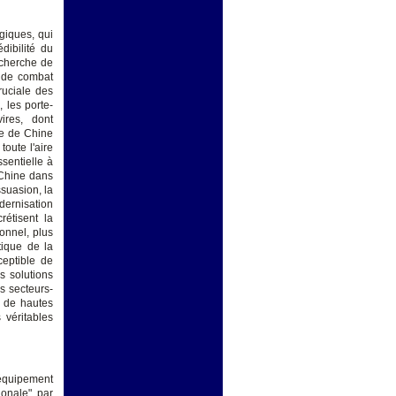
giques, qui
dibilité du
echerche de
s de combat
ruciale des
, les porte-
ires, dont
ire de Chine
toute l'aire
ssentielle à
a Chine dans
ssuasion, la
dernisation
rétisent la
onnel, plus
tique de la
ceptible de
s solutions
s secteurs-
s de hautes
 véritables
'équipement
gonale", par