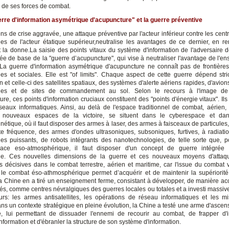
n de ses forces de combat.
erre d'information asymétrique d'acupuncture"
et la guerre préventive
ns de crise aggravée, une attaque préventive par l'acteur inférieur contre les cen
ques de l'acteur étatique supérieur,neutralise les avantages de ce dernier, en re
et la donne.La saisie des points vitaux du système d'information de l'adversaire
ée de base de la "guerre d’acupuncture", qui vise à neutraliser l'avantage de l'e
La guerre d'information asymétrique d'acupuncture ne connaît pas de frontières, 
s et sociales. Elle est "of limits". Chaque aspect de cette guerre dépend str
on et celle-ci des satellites spatiaux, des systèmes d'alerte aériens rapides, d'avio
ques et de sites de commandement au sol. Selon le recours à l'image de
re, ces points d'information cruciaux constituent des "points d'énergie vitaux". I
seaux informatiques. Ainsi, au delà de l'espace traditionnel de combat, aérien, t
s nouveaux espaces de la victoire, se situent dans le cyberespace et dan
nétique, où il faut disposer des armes à laser, des armes à faisceaux de particules
te fréquence, des armes d'ondes ultrasoniques, subsoniques, furtives, à radiatio
ues puissants, de robots intégrants des nanotechnologies, de telle sorte que, 
pace eso-atmosphérique, il faut disposer d'un concept de guerre intégrée
que. Ces nouvelles dimensions de la guerre et ces nouveaux moyens d'attaq
ns décisives dans le combat terrestre, aérien et maritime, car l'issue du combat v
 le combat éso-athmosphérique permet d’acquérir et de maintenir la supériorit
 La Chine en a tiré un enseignement ferme, consistant à développer, de manière ac
lés, comme centres névralgiques des guerres locales ou totales et a investi massi
eurs: les armes antisatellites, les opérations de réseau informatiques et les mis
ans un contexte stratégique en pleine évolution, la Chine a testé une arme d'ascens
ite, lui permettant de dissuader l'ennemi de recourir au combat, de frapper d'
nformation et d'ébranler la structure de son système d'information.