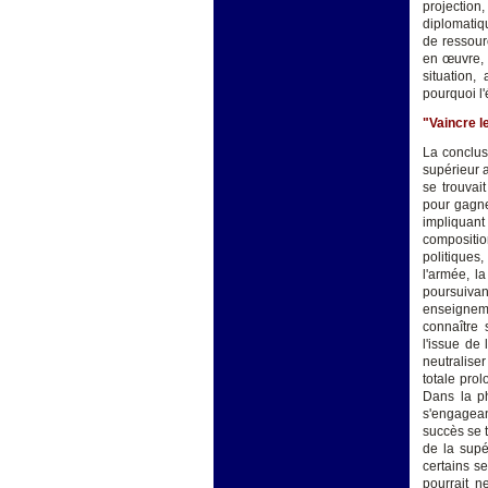
projection
diplomatiqu
de ressour
en œuvre, 
situation,
pourquoi l'
"Vaincre le
La conclusi
supérieur a
se trouvai
pour gagne
impliquan
compositio
politiques
l'armée, l
poursuiva
enseigneme
connaître 
l'issue de
neutraliser
totale prol
Dans la ph
s'engagean
succès se t
de la supér
certains se
pourrait n