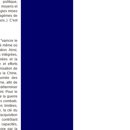
 politique,
de moyens et
égies mises
atagèmes de
os..) C'est
 "vaincre le
, là même où
ion. Ainsi,
 intégrées,
mées et la
 et efforts
nisation de
s la Chine,
ournée des
me, afin de
 déterminer
mi. Pour le
de la guerre
des combats.
s limitées,
, la clé du
'acquisition
n contrôlant
n capacités,
core par la