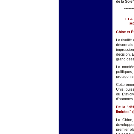
de la Soie
******
I. L
MO
Chine et É
La rivalité
désormais 
impressionn
décision. E
grand desse
La montée
politiques
protagonist
Cette émer
Unis, puis
ou État-ci
d'hommes.
De la "dé
limitées" 
La Chine, 
développem
premier pla