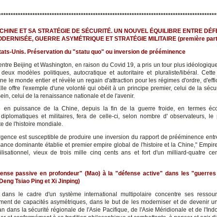
"
******************************************************************************************
A CHINE ET SA STRATÉGIE DE SÉCURITÉ. UN NOUVEL ÉQUILIBRE ENTRE DÉ
DERNISÉE, GUERRE ASYMÉTRIQUE ET STRATÉGIE MILITAIRE
(première part
tats-Unis. Préservation du "statu quo" ou inversion de prééminence
 entre Beijing et Washington, en raison du Covid 19, a pris un tour plus idéologiq
deux modèles politiques, autocratique et autoritaire et pluraliste/libéral. Cette
e le monde entier et révèle un regain d'attraction pour les régimes d'ordre, d'effi
lle offre l'exemple d'une volonté qui obéit à un principe premier, celui de la sécu
in, celui de la renaissance nationale et de l'avenir.
 en puissance de la Chine, depuis la fin de la guerre froide, en termes éc
, diplomatiques et militaires, fera de celle-ci, selon nombre d' observateurs, le
e de l'histoire mondiale.
gence est susceptible de produire une inversion du rapport de prééminence entre
sance dominante établie et premier empire global de l'histoire et la Chine," Empire
vilisationnel, vieux de trois mille cinq cents ans et fort d'un milliard-quatre cen
fense passive en profondeur" (Mao) à la "défense active" dans les "guerres 
(Deng Tsiao Ping et Xi Jinping)
dans le cadre d'un système international multipolaire concentre ses ressou
ent de capacités asymétriques, dans le but de les moderniser et de devenir u
n dans la sécurité régionale de l'Asie Pacifique, de l'Asie Méridionale et de l'Ind