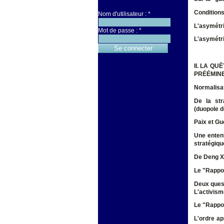
Conditions
Nom d'utilisateur :
*
L'asymétri
Mot de passe :
*
L'asymétri
II. LA Q
PRÉÉMINE
Normalisat
De la str
(duopole d
Paix et Gu
Une entent
stratégiqu
De Deng Xi
Le "Rappor
Deux quest
L'activism
Le "Rappor
L'ordre ap