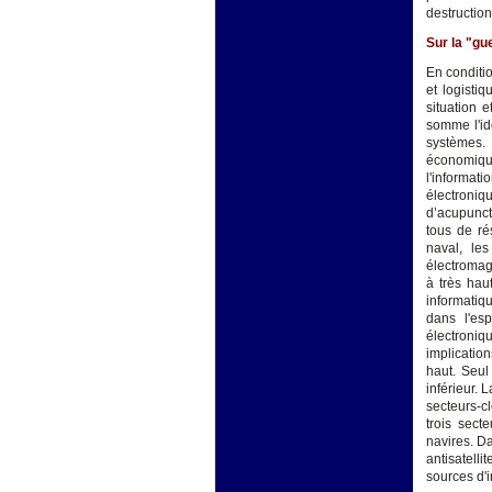
destructio
Sur la "gu
En conditio
et logisti
situation 
somme l'id
systèmes. 
économique
l'informati
électroni
d’acupunctu
tous de ré
naval, le
électromag
à très hau
informatiq
dans l'es
électroni
implicatio
haut. Seul
inférieur.
secteurs-c
trois sect
navires. D
antisatell
sources d'i