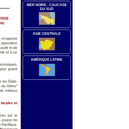
MER NOIRE - CAUCASE
DU SUD
*******
FENSE
ie)
ASIE CENTRALE
ue et oppose
 opposition
cacité et de
rité et à un
AMÉRIQUE LATINE
onomiques,
 plus grand
 les États-
 du milieu"
ts millions
locales et
rces sur le
n joueur de
o-Pacifique.