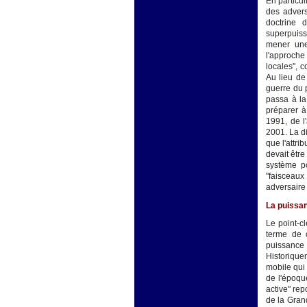
En particul
des advers
doctrine 
superpuissa
mener une 
l'approche
locales", 
Au lieu de
guerre du 
passa à la
préparer à
1991, de l
2001. La di
que l'attri
devait être
système p
"faisceaux
adversaire 
La puissa
Le point-c
terme de c
puissance n
Historiquem
mobile qui 
de l'époque
active" rep
de la Grand