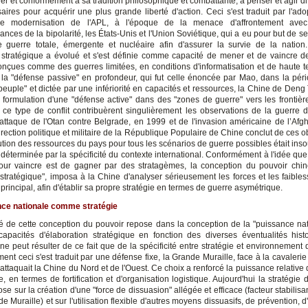
ier et conformément à sa tradition philosophique et combattante, à penser et agir 
aires pour acquérir une plus grande liberté d'action. Ceci s'est traduit par l'ado
de modernisation de l'APL, à l'époque de la menace d'affrontement ave
nces de la bipolarité, les États-Unis et l'Union Soviétique, qui a eu pour but de s
guerre totale, émergente et nucléaire afin d'assurer la survie de la nation.
 stratégique a évolué et s'est définie comme capacité de mener et de vaincre d
conçues comme des guerres limitées, en conditions d'informatisation et de haute t
 la "défense passive" en profondeur, qui fut celle énoncée par Mao, dans la péri
peuple" et dictée par une infériorité en capacités et ressources, la Chine de Deng 
 formulation d'une "défense active" dans des "zones de guerre" vers les frontièr
 ce type de conflit contribuèrent singulièrement les observations de la guerre 
'attaque de l'Otan contre Belgrade, en 1999 et de l'invasion américaine de l’Afg
rection politique et militaire de la République Populaire de Chine conclut de ces 
bution des ressources du pays pour tous les scénarios de guerre possibles était ins
 déterminée par la spécificité du contexte international. Conformément à l'idée que
our vaincre est de gagner par des stratagèmes, la conception du pouvoir chi
 stratégique", imposa à la Chine d'analyser sérieusement les forces et les faible
principal, afin d'établir sa propre stratégie en termes de guerre asymétrique.
nce nationale comme stratégie
lé de cette conception du pouvoir repose dans la conception de la "puissance nat
apacités d'élaboration stratégique en fonction des diverses éventualités hist
e peut résulter de ce fait que de la spécificité entre stratégie et environnement 
ent ceci s'est traduit par une défense fixe, la Grande Muraille, face à la cavaler
attaquait la Chine du Nord et de l'Ouest. Ce choix a renforcé la puissance relative
, en termes de fortification et d'organisation logistique. Aujourd'hui la stratégie
ose sur la création d'une "force de dissuasion" allégée et efficace (facteur stabilisa
e Muraille) et sur l'utilisation flexible d'autres moyens dissuasifs, de prévention, d