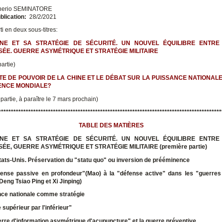
nerio SEMINATORE
blication:
28/2/2021
ti en deux sous-titres:
HINE ET SA STRATÉGIE DE SÉCURITÉ. UN NOUVEL ÉQUILIBRE ENTRE
ÉE. GUERRE ASYMÉTRIQUE ET STRATÉGIE MILITAIRE
artie)
UÊTE DE POUVOIR DE LA CHINE ET LE DÉBAT SUR LA PUISSANCE NATIONALE
ENCE MONDIALE?
artie, à paraître le 7 mars prochain)
******************************************************************************************
TABLE DES MATIÈRES
HINE ET SA STRATÉGIE DE SÉCURITÉ. UN NOUVEL ÉQUILIBRE ENTRE
ÉE, GUERRE ASYMÉTRIQUE ET STRATÉGIE MILITAIRE (première partie)
tats-Unis. Préservation du "statu quo" ou inversion de prééminence
fense passive en profondeur"(Mao) à la "défense active" dans les "guerres 
(Deng Tsiao Ping et Xi Jinping)
nce nationale comme stratégie
 supérieur par l'inférieur"
erre d'information asymétrique d'acupuncture"
et la guerre préventive