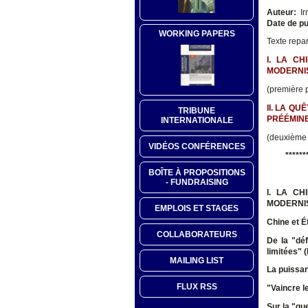
Auteur:
Ir
Date de pu
WORKING PAPERS
Texte repar
I. LA C
MODERNIS
(première p
II. LA Q
TRIBUNE
PRÉÉMIN
INTERNATIONALE
(deuxième p
VIDÉOS CONFÉRENCES
******
BOÎTE À PROPOSITIONS
- FUNDRAISING
I. LA C
MODERNIS
EMPLOIS ET STAGES
Chine et É
COLLABORATEURS
De la "dé
limitées" 
MAILING LIST
La puissa
FLUX RSS
"Vaincre le
Sur la "gu