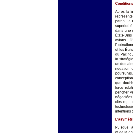
Conditions
Après la f
représente
parapluie 
supériorit
dans une g
États-Unis 
avions. D
l'opération
et les État
du Pacifiqu
la stratégi
un domaine-
négation d
poursuivis
conception
que doctri
force rela
pencher ve
négociées.
clés repos
technologi
intentions 
L'asymétri
Puisque l'
et de la do