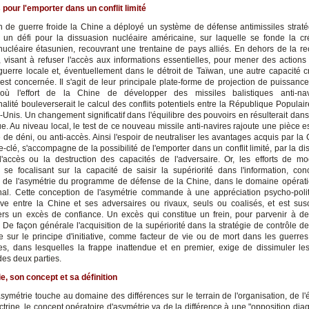
 pour l'emporter dans un conflit limité
in de guerre froide la Chine a déployé un système de défense antimissiles straté
 un défi pour la dissuasion nucléaire américaine, sur laquelle se fonde la cré
nucléaire étasunien, recouvrant une trentaine de pays alliés. En dehors de la r
é, visant à refuser l'accès aux informations essentielles, pour mener des action
uerre locale et, éventuellement dans le détroit de Taïwan, une autre capacité c
est concernée. Il s'agit de leur principale plate-forme de projection de puissance
'où l'effort de la Chine de développer des missiles balistiques anti-nav
nalité bouleverserait le calcul des conflits potentiels entre la République Popula
s-Unis. Un changement significatif dans l'équilibre des pouvoirs en résulterait dans 
e. Au niveau local, le test de ce nouveau missile anti-navires rajoute une pièce e
e de déni, ou anti-accès. Ainsi l'espoir de neutraliser les avantages acquis par l
clé, s'accompagne de la possibilité de l'emporter dans un conflit limité, par la di
'accès ou la destruction des capacités de l'adversaire. Or, les efforts de mo
, se focalisant sur la capacité de saisir la supériorité dans l'information, conc
 de l'asymétrie du programme de défense de la Chine, dans le domaine opérati
nal. Cette conception de l'asymétrie commande à une appréciation psycho-poli
tive entre la Chine et ses adversaires ou rivaux, seuls ou coalisés, et est sus
rs un excès de confiance. Un excès qui constitue un frein, pour parvenir à de
 De façon générale l'acquisition de la supériorité dans la stratégie de contrôle de
e sur le principe d'initiative, comme facteur de vie ou de mort dans les guerre
es, dans lesquelles la frappe inattendue et en premier, exige de dissimuler les
des deux parties.
e, son concept et sa définition
asymétrie touche au domaine des différences sur le terrain de l'organisation, de l
ctrine, le concept opératoire d'asymétrie va de la différence à une "opposition dia