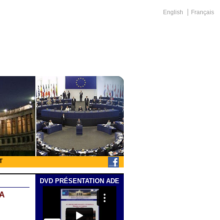
English
Français
T
DVD PRÉSENTATION ADE
A