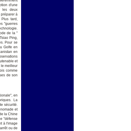
différemment
ption d'une
c les deux
e préparer à
 Plus tard,
es "guerres
echnologie.
ode de la "
Tsiao Ping,
es. Pour se
du Golfe en
hanistan en
observations
outenable et
 le meilleur
nois comme
sses de son
ionale", en
oriques. La
de sécurité.
ie nomade et
 de la Chine
 de "défense
nt à l'image
'arrêt ou de