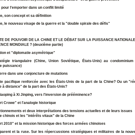
 pour l'emporter dans un conflit limité
e, son concept et sa définition
e, le nouveau visage de la guerre et la "double spirale des défis"
UÊTE DE POUVOIR DE LA CHINE ET LE DÉBAT SUR LA PUISSANCE NATIONALE
NCE MONDIALE ? (deuxième partie)
ion et "diplomatie asymétrique"
atégie triangulaire (Chine, Union Soviétique, États-Unis) au condominium 
e puissance)
erre dans une conjoncture de mutations
e pacifique renforcée avec les États-Unis de la part de la Chine? Ou un "ré
e à distance" de la part des États-Unis?
aoping à Xi Jinping, vers l'inversion de prééminence?
t Crowe" et l'analogie historique
ionnements et deux interprétations des tensions actuelles et de leurs issues
e chinois et les "intérêts vitaux" de la Chine
t 2010" et la mission historique des forces armées chinoises
parent et la ruse. Sur les répercussions stratégiques et militaires de la nouv