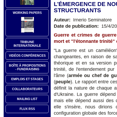
L'ÉMERGENCE DE NO
STRUCTURANTS
WORKING PAPERS
Auteur:
Irnerio Seminatore
Date de publication:
15/4/2
Guerre et crimes de guerre 
mort et "l'étonnante trinité"
TRIBUNE
INTERNATIONALE
"La guerre est un caméléon"
VIDÉOS CONFÉRENCES
changeantes, en raison de sa
théorique et en sa version p
BOÎTE À PROPOSITIONS
trinité, de l'entendement pur 
- FUNDRAISING
l'âme (
armée ou chef de gu
EMPLOIS ET STAGES
(
peuple
). Le rapport entre ces
définit la nature de chaque a
COLLABORATEURS
d'Ukraine. La guerre dépend d
MAILING LIST
mais elle dépend aussi des c
elle s'insère, nous dirions
FLUX RSS
configuration globale des fo