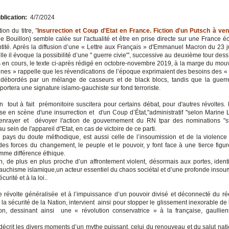
blication:
4/7/2024
ion du titre,
"
Insurrection et Coup d'Etat en France. Fiction d'un Putsch à
ven
e Bouillon) semble calée sur l'actualité et être en prise directe sur une France éc
entité. Après la diffusion d’une « Lettre aux Français » d'Emmanuel Macron du 23 ju
le il évoque la possibilité d’une " guerre civie"', successive au deuxième tour dess
es en cours, le texte ci-après rédigé en octobre-novembre 2019, à la marge du mo
aunes » rappelle que les révendications de l’époque exprimaient des besoins des « 
débordés par un mélange de casseurs et de black blocs, tandis que la guerre
ortera une signature islamo-gauchiste sur fond terroriste.
on tout à fait prémonitoire suscitera pour certains débat, pour d'autres révoltes.
ise en scène d'une insurrection et d'un Coup d’État,"administratif "selon Marine 
 enrayer et dévoyer l'action de gouvernement du RN tpar des nominations "s
au sein de l'appareil d"Etat, en cas de victoire de ce parti.
 pays du doute méthodique, est aussi celle de l’insoumission et de la violence 
es forces du changement, le peuple et le pouvoir, y font face à une tierce figur
omme différence éthique.
ion, de plus en plus proche d’un affrontement violent, désormais aux portes, identi
auchisme islamique,un acteur essentiel du chaos sociétal et d’une profonde insoum
écurité et à la loi..
 révolte généralisée et à l’impuissance d’un pouvoir divisé et déconnecté du rée
la sécurité de la Nation, intervient ainsi pour stopper le glissement inexorable de 
ion, dessinant ainsi une « révolution conservatrice » à la française, gaullien
décrit les divers moments d’un mythe puissant, celui du renouveau et du salut natio