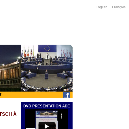
English
Français
T
DVD PRÉSENTATION ADE
UTSCH À