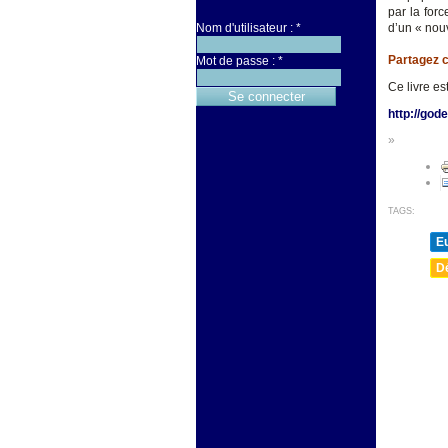
par la for
Nom d'utilisateur :
*
d’un « nouv
Partagez c
Mot de passe :
*
Ce livre es
http://god
»
TAGS:
E
D