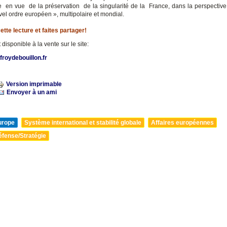
ce en vue de la préservation de la singularité de la France, dans la perspective 
el ordre européen », multipolaire et mondial.
ette lecture et faites partager!
t disponible à la vente sur le site:
efroydebouillon.fr
Version imprimable
Envoyer à un ami
urope
Système international et stabilité globale
Affaires européennes
éfense/Stratégie