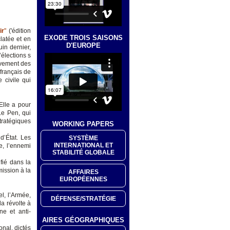
ir
"
('édition
EXODE TROIS SAISONS
latée et en
D'EUROPE
in dernier,
’élections s
uvement des
français de
 civile qui
 Elle a pour
Le Pen, qui
tratégiques
WORKING PAPERS
d’État. Les
SYSTÈME
INTERNATIONAL ET
e, l’ennemi
STABILITÉ GLOBALE
fié dans la
ission à la
AFFAIRES
EUROPÉENNES
l, l’Armée,
DÉFENSE/STRATÉGIE
la révolte à
ne et anti-
AIRES GÉOGRAPHIQUES
nal, dictés