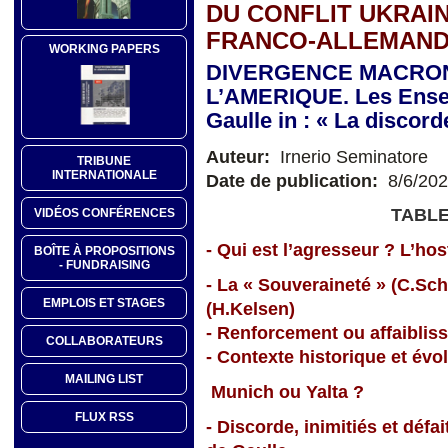
DU CONFLIT UKRAIN
FRANCO-ALLEMAND
WORKING PAPERS
DIVERGENCE MACRON
L’AMERIQUE. Les Ensei
Gaulle in : « La discor
Auteur:
Irnerio Seminatore
TRIBUNE
INTERNATIONALE
Date de publication:
8/6/20
TABLE
VIDÉOS CONFÉRENCES
- Qui est l’agresseur ? L’hosti
BOÎTE À PROPOSITIONS
- FUNDRAISING
- La « Souveraineté » (C.Sc
EMPLOIS ET STAGES
(H.Kelsen)
- Renforcement ou affaiblis
COLLABORATEURS
- Contexte historique et évo
MAILING LIST
Munich ou Yalta ?
FLUX RSS
- Discorde, inimitiés et déf