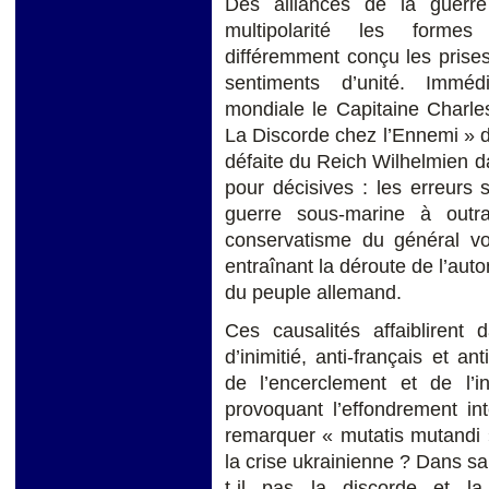
Des alliances de la guerre
multipolarité les formes
différemment conçu les prises
sentiments d’unité. Immé
mondiale le Capitaine Charle
La Discorde chez l’Ennemi » de
défaite du Reich Wilhelmien 
pour décisives : les erreurs
guerre sous-marine à outr
conservatisme du général von
entraînant la déroute de l’aut
du peuple allemand.
Ces causalités affaiblirent
d’inimitié, anti-français et an
de l’encerclement et de l’i
provoquant l’effondrement i
remarquer « mutatis mutandi 
la crise ukrainienne ? Dans sa
t-il pas la discorde et la