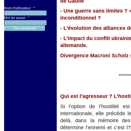
de Gaulle
Nom d'utilisateur :
*
- Une guerre sans limites ?
inconditionnel ?
Mot de passe :
*
- L’évolution des alliances d
- L’impact du conflit ukrainie
allemande.
Divergence Macron/ Scholz s
******
Qui est l’agresseur ? L’hostili
Si l’option de l’hostilité e
internationale, elle précède 
delà, dans la mémoire des p
détermine l’ennemi et c’est l’