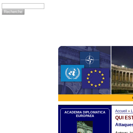
Accueil
»
L
ACADEMIA DIPLOMATICA
EUROPAEA
QUI ES
Attaques
Auteur:
Ir