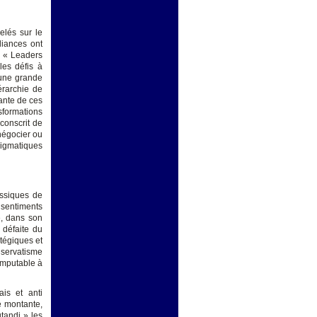
elés sur le
liances ont
s « Leaders
les défis à
’une grande
érarchie de
ante de ces
nsformations
conscrit de
négocier ou
digmatiques
assiques de
 sentiments
e, dans son
 défaite du
tégiques et
nservatisme
 imputable à
ais et anti
ce montante,
tandi » les