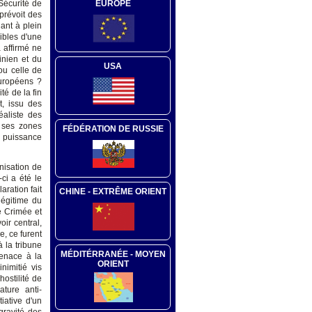
EUROPE
 Sécurité de
 prévoit des
ant à plein
ibles d'une
 affirmé ne
inien et du
USA
ou celle de
européens ?
é de la fin
t, issu des
éaliste des
s ses zones
FÉDÉRATION DE RUSSIE
e puissance
nisation de
ci a été le
aration fait
CHINE - EXTRÊME ORIENT
légitime du
e Crimée et
ir central,
e, ce furent
à la tribune
MÉDITÉRRANÉE - MOYEN
menace à la
ORIENT
inimitié vis
ostilité de
ture anti-
tiative d'un