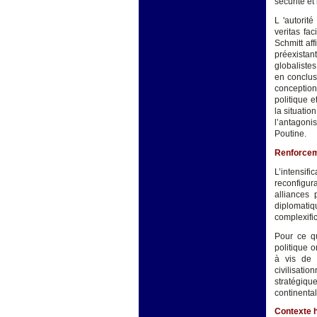
sécurité et
L 'autorit
veritas fa
Schmitt af
préexistan
globalistes
en conclusi
conception
politique e
la situatio
l’antagoni
Poutine.
Renforceme
L’intensif
reconfigur
alliances
diplomatiq
complexific
Pour ce qu
politique o
à vis de 
civilisatio
stratégiq
continenta
Contexte h