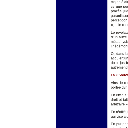
majorité al
ce que pès
procès ju
garantissen
perception
« juste cau
Le révélate
d’un autre
métaphysi
l’hégémonie
Or, dans la
acquiert un
du « jus b
autrement l
La « Souve
Ainsi le c
portée dyn
En effet l
droit et fa
arbitraire 
En réalité,
qui vise à
En pur prin