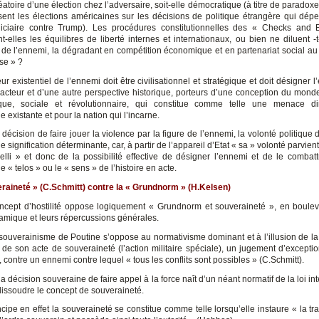
éatoire d’une élection chez l’adversaire, soit-elle démocratique (à titre de parado
ent les élections américaines sur les décisions de politique étrangère qui dép
diciaire contre Trump). Les procédures constitutionnelles des « Checks and 
t-elles les équilibres de liberté internes et internationaux, ou bien ne diluent -t
 de l’ennemi, la dégradant en compétition économique et en partenariat social a
se » ?
ur existentiel de l’ennemi doit être civilisationnel et stratégique et doit désigner
 acteur et d’une autre perspective historique, porteurs d’une conception du mond
que, sociale et révolutionnaire, qui constitue comme telle une menace di
 existante et pour la nation qui l’incarne.
 décision de faire jouer la violence par la figure de l’ennemi, la volonté politique
e signification déterminante, car, à partir de l’appareil d’Etat « sa » volonté parvien
elli » et donc de la possibilité effective de désigner l’ennemi et de le combattr
e « telos » ou le « sens » de l’histoire en acte.
raineté » (C.Schmitt) contre la « Grundnorm » (H.Kelsen)
oncept d’hostilité oppose logiquement « Grundnorm et souveraineté », en boulev
amique et leurs répercussions générales.
e souverainisme de Poutine s’oppose au normativisme dominant et à l’illusion de la 
it de son acte de souveraineté (l’action militaire spéciale), un jugement d’exceptio
», contre un ennemi contre lequel « tous les conflits sont possibles » (C.Schmitt).
 la décision souveraine de faire appel à la force naît d’un néant normatif de la loi in
 dissoudre le concept de souveraineté.
cipe en effet la souveraineté se constitue comme telle lorsqu’elle instaure « la tran