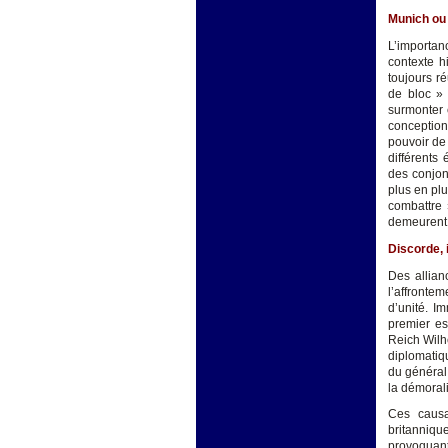
Munich ou 
L’importan
contexte h
toujours r
de bloc » 
surmonter 
conception
pouvoir de
différents 
des conjon
plus en pl
combattre 
demeurent 
Discorde, 
Des allian
l’affronte
d’unité. I
premier es
Reich Wilh
diplomatiq
du général 
la démoral
Ces causal
britannique
provoquant