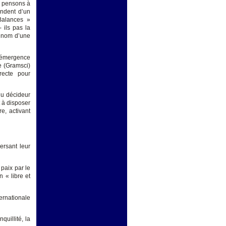
xe pensons à
endent d’un
Balances »
- ils pas la
u nom d’une
 l’émergence
e (Gramsci)
recte pour
 du décideur
t à disposer
e, activant
ersant leur
paix par le
n « libre et
ternationale
quillité, la