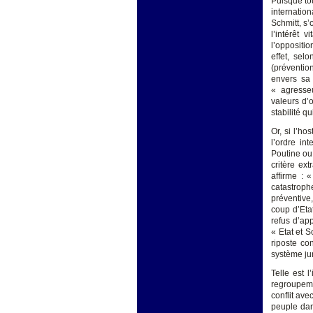
Puisque tou
internation
Schmitt, s
l’intérêt 
l’oppositio
effet, sel
(prévention
envers sa 
« agresseu
valeurs d’
stabilité q
Or, si l’ho
l’ordre int
Poutine ou 
critère ext
affirme : 
catastroph
préventive,
coup d’Eta
refus d’ap
« Etat et S
riposte co
système jur
Telle est l
regroupeme
conflit ave
peuple dan