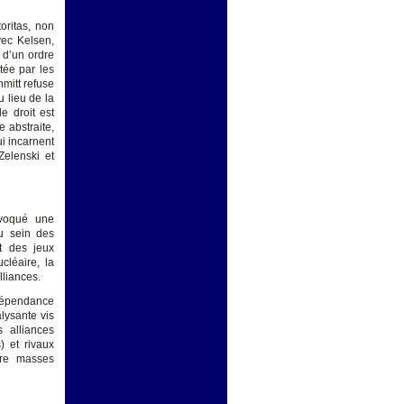
oritas, non
vec Kelsen,
 d’un ordre
tée par les
hmitt refuse
u lieu de la
e droit est
e abstraite,
ui incarnent
Zelenski et
rovoqué une
au sein des
t des jeux
cléaire, la
lliances.
ndépendance
alysante vis
 alliances
s) et rivaux
tre masses