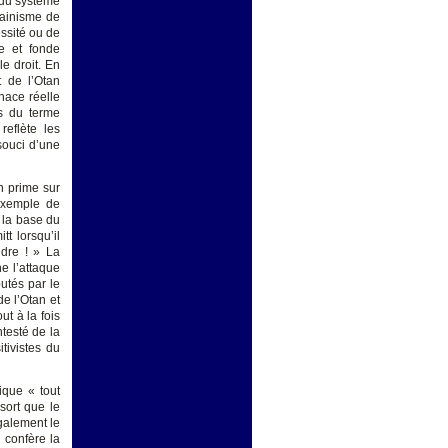
e du système
erainisme de
ssité ou de
ue et fonde
le droit. En
t de l’Otan
enace réelle
us du terme
reflète les
souci d’une
on prime sur
r exemple de
r la base du
tt lorsqu’il
ndre ! » La
e l’attaque
butés par le
e l’Otan et
t à la fois
ntesté de la
tivistes du
tique « tout
sort que le
également le
 confère la