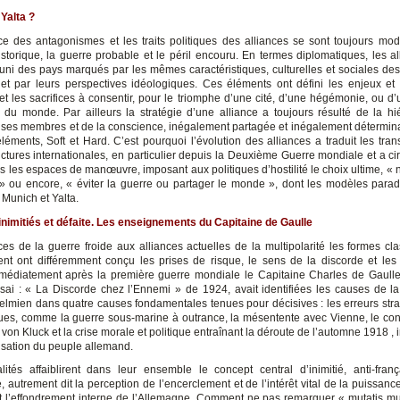
Yalta ?
ce des antagonismes et les traits politiques des alliances se sont toujours mod
istorique, la guerre probable et le péril encouru. En termes diplomatiques, les al
éuni des pays marqués par les mêmes caractéristiques, culturelles et sociales de
et par leurs perspectives idéologiques. Ces éléments ont défini les enjeux et 
et les sacrifices à consentir, pour le triomphe d’une cité, d’une hégémonie, ou d
 du monde. Par ailleurs la stratégie d’une alliance a toujours résulté de la hi
 ses membres et de la conscience, inégalement partagée et inégalement détermin
éléments, Soft et Hard. C’est pourquoi l’évolution des alliances a traduit les tra
ctures internationales, en particulier depuis la Deuxième Guerre mondiale et a cir
us les espaces de manœuvre, imposant aux politiques d’hostilité le choix ultime, « 
» ou encore, « éviter la guerre ou partager le monde », dont les modèles para
Munich et Yalta.
inimitiés et défaite. Les enseignements du Capitaine de Gaulle
ces de la guerre froide aux alliances actuelles de la multipolarité les formes cl
ment ont différemment conçu les prises de risque, le sens de la discorde et les
mmédiatement après la première guerre mondiale le Capitaine Charles de Gaull
sai : « La Discorde chez l’Ennemi » de 1924, avait identifiées les causes de la
elmien dans quatre causes fondamentales tenues pour décisives : les erreurs stra
ues, comme la guerre sous-marine à outrance, la mésentente avec Vienne, le co
von Kluck et la crise morale et politique entraînant la déroute de l’automne 1918 ,
isation du peuple allemand.
ités affaiblirent dans leur ensemble le concept central d’inimitié, anti-franç
, autrement dit la perception de l’encerclement et de l’intérêt vital de la puissan
 l’effondrement interne de l’Allemagne. Comment ne pas remarquer « mutatis mu