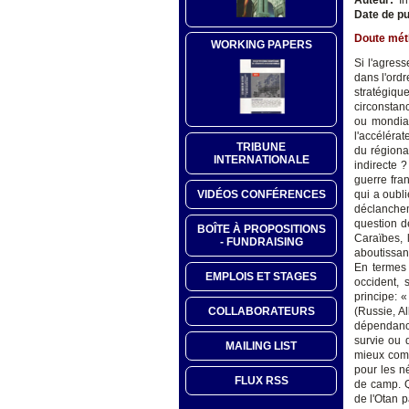
Date de pu
Doute méth
WORKING PAPERS
Si l'agresse
dans l'ordr
stratégiqu
circonstanc
ou mondial
l'accélérat
TRIBUNE
du régiona
INTERNATIONALE
indirecte 
guerre fra
VIDÉOS CONFÉRENCES
qui a oubl
déclanche
question d
BOÎTE À PROPOSITIONS
Caraïbes, 
- FUNDRAISING
aboutissan
En termes 
EMPLOIS ET STAGES
occident, 
principe: «
COLLABORATEURS
(Russie, A
dépendance
survie ou 
MAILING LIST
mieux comp
pour les n
FLUX RSS
de camp. Q
de l'Otan 