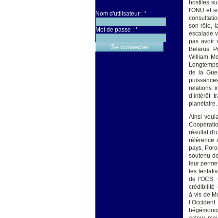
hostiles su
l'ONU et si
Nom d'utilisateur :
*
consultati
son rôle, 
Mot de passe :
*
escalade v
pas avoir 
Belarus. P
William Mc
Longtemps 
de la Guer
puissances
relations 
d’intérêt 
planétaire.
Ainsi voul
Coopératio
résultat d'
référence 
pays, Poro
soutenu de
leur permet
les tentati
de l'OCS. 
crédibilité
à vis de M
l’Occiden
hégémonique