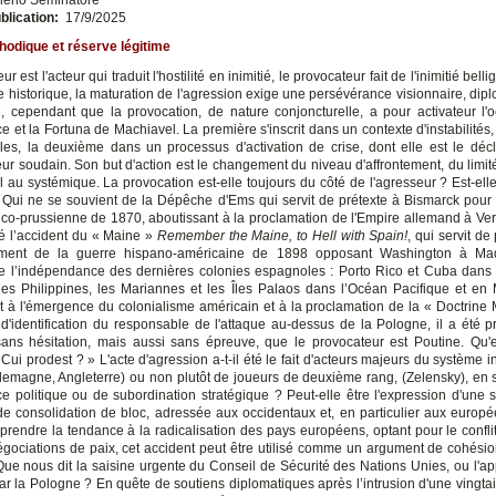
blication:
17/9/2025
odique et réserve légitime
ur est l'acteur qui traduit l'hostilité en inimitié, le provocateur fait de l'inimitié bell
e historique, la maturation de l'agression exige une persévérance visionnaire, dip
e, cependant que la provocation, de nature conjoncturelle, a pour activateur l'o
e et la Fortuna de Machiavel. La première s'inscrit dans un contexte d'instabilités
es, la deuxième dans un processus d'activation de crise, dont elle est le déc
eur soudain. Son but d'action est le changement du niveau d'affrontement, du limité à
l au systémique. La provocation est-elle toujours du côté de l'agresseur ? Est-elle
? Qui ne se souvient de la Dépêche d'Ems qui servit de prétexte à Bismarck pour
nco-prussienne de 1870, aboutissant à la proclamation de l'Empire allemand à Vers
ié l’accident du « Maine »
Remember the Maine, to Hell with Spain!
, qui servit de
ment de la guerre hispano-américaine de 1898 opposant Washington à Mad
e l’indépendance des dernières colonies espagnoles : Porto Rico et Cuba dans
les Philippines, les Mariannes et les Îles Palaos dans l’Océan Pacifique et en 
t à l'émergence du colonialisme américain et à la proclamation de la « Doctrine
d'identification du responsable de l'attaque au-dessus de la Pologne, il a été 
sans hésitation, mais aussi sans épreuve, que le provocateur est Poutine. Qu'e
 Cui prodest ? » L'acte d'agression a-t-il été le fait d'acteurs majeurs du système i
llemagne, Angleterre) ou non plutôt de joueurs de deuxième rang, (Zelensky), en s
 politique ou de subordination stratégique ? Peut-elle être l'expression d'une s
de consolidation de bloc, adressée aux occidentaux et, en particulier aux europ
rendre la tendance à la radicalisation des pays européens, optant pour le conflit
égociations de paix, cet accident peut être utilisé comme un argument de cohésion
ue nous dit la saisine urgente du Conseil de Sécurité des Nations Unies, ou l'appe
par la Pologne ? En quête de soutiens diplomatiques après l’intrusion d'une vingtai