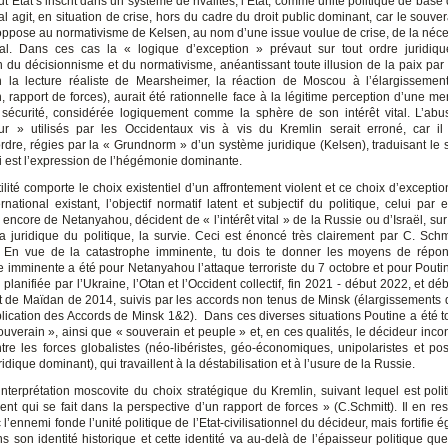
t Etat s’inscrit dans un système de rivalités, l’Etat, comme unité politique de bas
al agit, en situation de crise, hors du cadre du droit public dominant, car le souv
’oppose au normativisme de Kelsen, au nom d’une issue voulue de crise, de la néce
vital. Dans ces cas la « logique d’exception » prévaut sur tout ordre juridiq
n du décisionnisme et du normativisme, anéantissant toute illusion de la paix par 
on la lecture réaliste de Mearsheimer, la réaction de Moscou à l’élargissemen
, rapport de forces), aurait été rationnelle face à la légitime perception d’une m
sécurité, considérée logiquement comme la sphère de son intérêt vital. L’ab
r » utilisés par les Occidentaux vis à vis du Kremlin serait erroné, car il 
ordre, régies par la « Grundnorm » d’un système juridique (Kelsen), traduisant le 
ui est l’expression de l’hégémonie dominante.
stilité comporte le choix existentiel d’un affrontement violent et ce choix d’excepti
ernational existant, l’objectif normatif latent et subjectif du politique, celui pa
encore de Netanyahou, décident de « l’intérêt vital » de la Russie ou d’Israël, su
ra juridique du politique, la survie. Ceci est énoncé très clairement par C. Schmi
« En vue de la catastrophe imminente, tu dois te donner les moyens de répo
e imminente a été pour Netanyahou l’attaque terroriste du 7 octobre et pour Poutin
 planifiée par l’Ukraine, l’Otan et l’Occident collectif, fin 2021 - début 2022, et dé
t de Maïdan de 2014, suivis par les accords non tenus de Minsk (élargissements d
plication des Accords de Minsk 1&2). Dans ces diverses situations Poutine a été tou
ouverain », ainsi que « souverain et peuple » et, en ces qualités, le décideur inco
ntre les forces globalistes (néo-libéristes, géo-économiques, unipolaristes et posi
idique dominant), qui travaillent à la déstabilisation et à l’usure de la Russie.
’interprétation moscovite du choix stratégique du Kremlin, suivant lequel est poli
nt qui se fait dans la perspective d’un rapport de forces » (C.Schmitt). Il en res
c l’ennemi fonde l’unité politique de l’Etat-civilisationnel du décideur, mais fortifie 
s son identité historique et cette identité va au-delà de l’épaisseur politique que