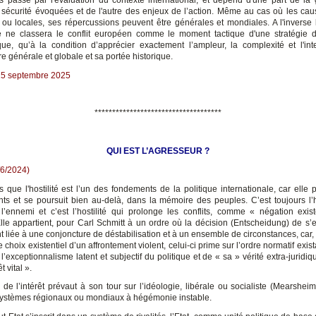
s passe par l'évaluation du contexte international, et dépend d'une part de la 
 sécurité évoquées et de l'autre des enjeux de l’action. Même au cas où les caus
 ou locales, ses répercussions peuvent être générales et mondiales. A l'inverse l
 ne classera le conflit européen comme le moment tactique d'une stratégie d'
e, qu’à la condition d’apprécier exactement l’ampleur, la complexité et l'inte
e générale et globale et sa portée historique.
15 septembre 2025
************************************
QUI EST L’AGRESSEUR ?
/6/2024)
s que l'hostilité est l’un des fondements de la politique internationale, car elle
nts et se poursuit bien au-delà, dans la mémoire des peuples. C’est toujours l’ho
l’ennemi et c’est l’hostilité qui prolonge les conflits, comme « négation exist
 Elle appartient, pour Carl Schmitt à un ordre où la décision (Entscheidung) de s’
 liée à une conjoncture de déstabilisation et à un ensemble de circonstances, car, si
 choix existentiel d’un affrontement violent, celui-ci prime sur l’ordre normatif exist
l’exceptionnalisme latent et subjectif du politique et de « sa » vérité extra-juridiqu
t vital ».
de l’intérêt prévaut à son tour sur l’idéologie, libérale ou socialiste (Mearsheim
ystèmes régionaux ou mondiaux à hégémonie instable.