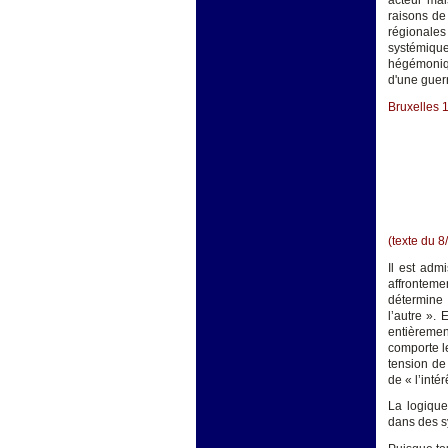
acteur mai
raisons de
régionales
systémique
hégémoniqu
d'une guerr
Bruxelles 
(texte du 8
Il est admi
affronteme
détermine 
l’autre ».
entièrement
comporte le
tension de 
de « l’intérê
La logique 
dans des s