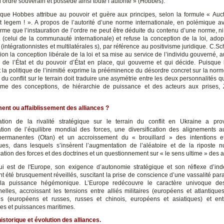
 l’ordre souverain et possède ainsi toute l’autorité » (Hobbes).
é que Hobbes attribue au pouvoir et guère aux principes, selon la formule « Auct
cit legem ! ». A propos de l’autorité d’une norme internationale, en polémique a
firme que l’instauration de l’ordre ne peut être déduite du contenu d’une norme, ni
t (celui de la communauté internationale) et refuse la conception de la loi, adop
 (intégrationnistes et multilatérales s), par référence au positivisme juridique. C.Sc
on la conception libérale de la loi et sa mise au service de l’individu gouverné, a
 de l’État et du pouvoir d’État en place, qui gouverne et qui décide. Puisque l
t la politique de l’inimitié exprime la prééminence du désordre concret sur la norm
n du conflit sur le terrain doit traduire une asymétrie entre les deux personnalités q
sme des conceptions, de hiérarchie de puissance et des acteurs aux prises, 
nt ou affaiblissement des alliances ?
ication de la rivalité stratégique sur le terrain du conflit en Ukraine a p
ation de l’équilibre mondial des forces, une diversification des alignements 
 permanentes (Otan) et un accroissement du « brouillard » des intentions e
ues, dans lesquels s’insèrent l’augmentation de l’aléatoire et de la riposte nu
ation des forces et des doctrines et un questionnement sur « le sens ultime » des a
i est de l'Europe, son exigence d’autonomie stratégique et son réflexe d’i
nt été brusquement réveillés, suscitant la prise de conscience d’une vassalité par
la puissance hégémonique. L’Europe redécouvre le caractère univoque des
nnelles, accroissant les tensions entre alliés militaires (européens et atlantique
ues (européens et russes, russes et chinois, européens et asiatiques) et en
les et puissances maritimes.
istorique et évolution des alliances.