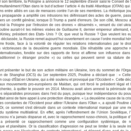
r son territoire, la Pologne a annoncé le 12 septembre d'avoir saisi le Conseil de
multanément l'Otan dans le but d’activer l’article 4 du traité Atlantique (OTAN) qui
ons entre alliés en cas de menaces contre l’un de ses membres. La rhétorique jou
la propagande a amplifié ces intrusions les définissant des actes de guerre, pass
ers un conflit général, lorsque D.Trump a parlé d'erreurs. De son côté, Moscou a
visé la Pologne par l'intrusion de ces drones « désarmés », venant du ciel ukra
outine aurait-t-il les mêmes visées de Guillaume II
,
dernier empereur allemand, 
Kinley, président des Etats- Unis ? Or, que veut la Russie ? Que veulent les 
déclassée, la Russie remet aujourd’hui ouvertement en cause l’ordre mondial hérit
re froide, face à la volonté de réguler les relations internationales par le droi
 victorieuses de la deuxième guerre mondiale. Elle réhabilite une approche r
internationales, fondée sur des rapports de force et affirme son influence dan
traditionnel (« étranger proche ») ou celles qui peuvent servir sa stature d
ant présenter le but de son action militaire en Ukraine, lors du sommet de l'Orga
n de Shanghai (OCS) du 1er septembre 2025, Poutine a déclaré que : « Celle-
un coup d'État en Ukraine, qui a été soutenu et provoqué par l'Occident ». Cette décl
aux mouvements pro-européens de Maïdan, qui ont forcé le président légal et 
chenko, à quitter le pouvoir en 2014. Moscou avait alors annexé la péninsule d
s séparatistes prorusses dans l'est du pays, puisque leur indépendance du pouvo
tait ainsi de faire appel à une protection étrangère. « La deuxième cause de la cris
ves constantes de l'Occident pour attirer l'Ukraine dans l'Otan », a ajouté Poutine 
Or, ce sommet s'est déroulé dans un contexte international marqué par une 
 du système multilatéral. En effet, après l’effondrement de l’Union Soviétique, l’
oscou n’a jamais disparue et, avec le rapprochement russo-chinois, la politique d’h
t a présenté ce rapprochement comme une configuration systémique, de na
 et planétaire. Or la classification d'agression ne peut se limiter à la seule ini