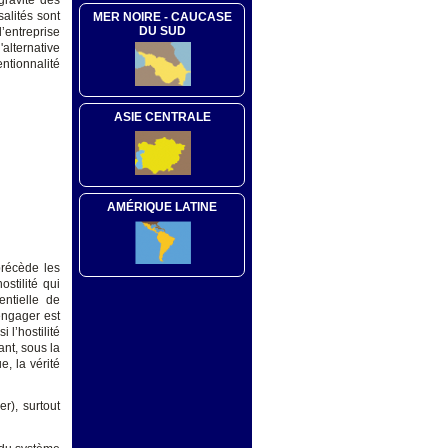
gravité des
alités sont
MER NOIRE - CAUCASE
DU SUD
’entreprise
alternative
ntionnalité
ASIE CENTRALE
AMÉRIQUE LATINE
 précède les
stilité qui
entielle de
engager est
 l’hostilité
ant, sous la
e, la vérité
er), surtout