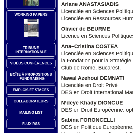
Ariane ANASTASIADIS
Licenciée en Sciences Politiq
WORKING PAPERS
Licenciée en Ressources Hum
Olivier de BEURME
Licence en Sciences Politique
Ana–Cristina COSTEA
TRIBUNE
INTERNATIONALE
Licenciée en Sciences Politiqu
la Fondation pour la Stratég
VIDÉOS CONFÉRENCES
Club de Rome, Bucarest.
BOÎTE À PROPOSITIONS
Nawal Azehoui DEMNATI
- FUNDRAISING
Licenciée en Droit Privé
EMPLOIS ET STAGES
DES en Droit International Mar
COLLABORATEURS
N’deye Khady DIONGUE
DES en Droit Européenne, optio
MAILING LIST
Sabina FORONCELLI
FLUX RSS
DES en Politique Européenne,