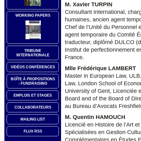
M. Xavier TURPIN
Consultant International, char
WORKING PAPERS
humaines, ancien agent tempo
Chef de l’Unité du Personnel e
agent temporaire du Comité É
traducteur, diplômé DULCO (di
Institut de perfectionnement e
TRIBUNE
INTERNATIONALE
France.
VIDÉOS CONFÉRENCES
Mlle Frédérique LAMBERT
Master in European Law, ULB,
BOÎTE À PROPOSITIONS
Law, London School of Econom
- FUNDRAISING
University of Gent, Licenciée
EMPLOIS ET STAGES
Board and of the Board of Dir
au Bureau d’Avocats Freshfie
COLLABORATEURS
M. Quentin HAMOUCH
MAILING LIST
Licencié en Histoire de l’Art 
Spécialisées en Gestion Cultu
FLUX RSS
Complémentaires en Études 