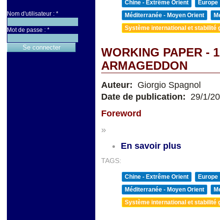
Chine - Extrême Orient
Europe
Nom d'utilisateur :
*
Méditerranée - Moyen Orient
Me
Système international et stabilité 
Mot de passe :
*
WORKING PAPER - 
ARMAGEDDON
Auteur:
Giorgio Spagnol
Date de publication:
29/1/2
Foreword
»
En savoir plus
TAGS:
Chine - Extrême Orient
Europe
Méditerranée - Moyen Orient
Me
Système international et stabilité 