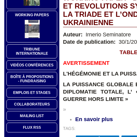
ET REVOLUTIONS S
LA TRIADE ET L’ON
WORKING PAPERS
UKRAINIENNE
Auteur:
Irnerio Seminatore
Date de publication:
30/1/2
TRIBUNE
TABLE
INTERNATIONALE
AVERTISSEMENT
VIDÉOS CONFÉRENCES
L'HÉGÉMONIE ET LA PUIS
BOÎTE À PROPOSITIONS
- FUNDRAISING
LA PUISSANCE GLOBALE E
DIPLOMATIE TOTALE, L’
EMPLOIS ET STAGES
GUERRE HORS LIMITE »
COLLABORATEURS
»
MAILING LIST
En savoir plus
FLUX RSS
TAGS: