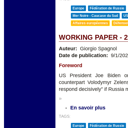
Europe
Fédération de Russie
Mer Noire - Caucase du Sud
U
Affaires européennes
Défense/
WORKING PAPER - 2
Auteur:
Giorgio Spagnol
Date de publication:
9/1/20
Foreword
US President Joe Biden on
counterpart Volodymyr Zelens
respond decisively” if Russia
»
En savoir plus
TAGS:
Europe
Fédération de Russie