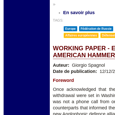
»
En savoir plus
TAGS:
Europe
Fédération de Russie
Affaires européennes
Défense/
WORKING PAPER - 
AMERICAN HAMMER 
Auteur:
Giorgio Spagnol
Date de publication:
12/12/
Foreword
Once acknowledged that the
withdrawal were set in Washin
was not a phone call from on
counterparts that informed th
new Anglophonic defence allia