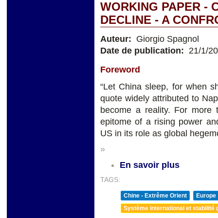
WORKING PAPER - C
DECLINE - A CONF
Auteur:
Giorgio Spagnol
Date de publication:
21/1/2
Foreword
“Let China sleep, for when s
quote widely attributed to Na
become a reality. For more
epitome of a rising power an
US in its role as global hegem
»
En savoir plus
TAGS:
Chine - Extrême Orient
Europe
Système international et stabilité 