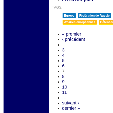
TAGS:
Europe
Fédération de Russie
Affaires européennes
Défense/
« premier
‹ précédent
…
3
4
5
6
7
8
9
10
11
…
suivant ›
dernier »