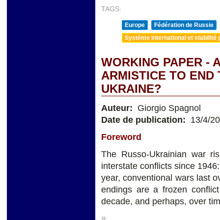
TAGS:
Europe
Fédération de Russie
Système international et stabilité 
WORKING PAPER - 
ARMISTICE TO END 
UKRAINE?
Auteur:
Giorgio Spagnol
Date de publication:
13/4/2
Foreword
The Russo-Ukrainian war risk
interstate conflicts since 1946:
year, conventional wars last 
endings are a frozen conflict
decade, and perhaps, over tim
»