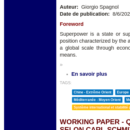
Auteur:
Giorgio Spagnol
Date de publication:
8/6/20
Foreword
Superpower is a state or sup
position characterized by the a
a global scale through econom
means.
»
En savoir plus
TAGS:
Chine - Extrême Orient
Europe
Méditerranée - Moyen Orient
Me
Système international et stabilité 
WORKING PAPER - Q
SELON CARL SCHMI