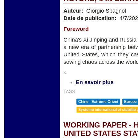
Auteur:
Giorgio Spagnol
Date de publication:
4/7/20
Foreword
China's Xi Jinping and Russia
a new era of partnership bet
United States, which they c
sowing chaos across the world
»
En savoir plus
TAGS:
Chine - Extrême Orient
Europe
Système international et stabilité 
WORKING PAPER - 
UNITED STATES ST