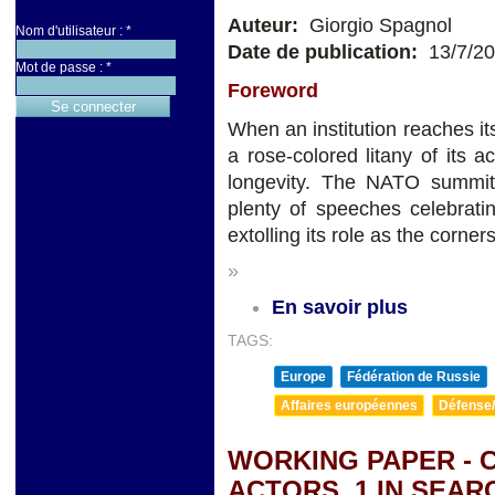
Auteur:
Giorgio Spagnol
Nom d'utilisateur :
*
Date de publication:
13/7/2
Mot de passe :
*
Foreword
When an institution reaches its
a rose-colored litany of its 
longevity. The NATO summit
plenty of speeches celebrati
extolling its role as the corner
»
En savoir plus
TAGS:
Europe
Fédération de Russie
Affaires européennes
Défense/
WORKING PAPER - C
ACTORS, 1 IN SEAR