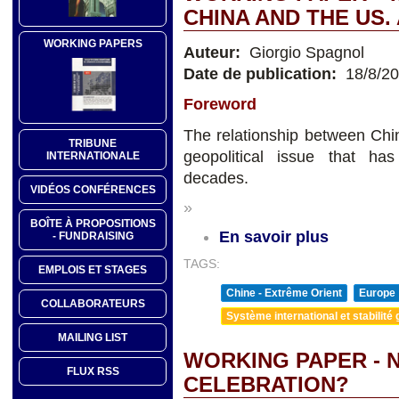
CHINA AND THE US.
WORKING PAPERS
Auteur:
Giorgio Spagnol
Date de publication:
18/8/2
Foreword
The relationship between Chi
TRIBUNE
geopolitical issue that has 
INTERNATIONALE
decades.
VIDÉOS CONFÉRENCES
»
BOÎTE À PROPOSITIONS
En savoir plus
- FUNDRAISING
TAGS:
EMPLOIS ET STAGES
Chine - Extrême Orient
Europe
COLLABORATEURS
Système international et stabilité 
MAILING LIST
WORKING PAPER - N
FLUX RSS
CELEBRATION?