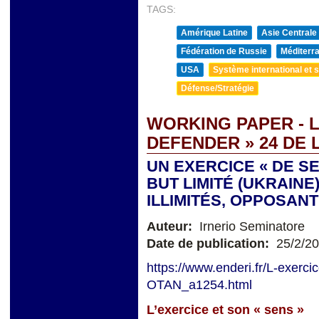
TAGS:
Amérique Latine
Asie Centrale
Fédération de Russie
Méditerra
USA
Système international et st
Défense/Stratégie
WORKING PAPER - 
DEFENDER » 24 DE 
UN EXERCICE « DE S
BUT LIMITÉ (UKRAIN
ILLIMITÉS, OPPOSAN
Auteur:
Irnerio Seminatore
Date de publication:
25/2/2
https://www.enderi.fr/L-exerci
OTAN_a1254.html
L’exercice et son
«
sens »