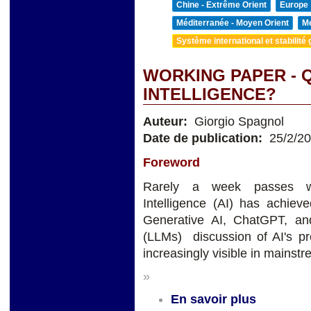
Chine - Extrême Orient
Europe
Méditerranée - Moyen Orient
Me
Système international et stabilité 
WORKING PAPER - Q
INTELLIGENCE?
Auteur:
Giorgio Spagnol
Date de publication:
25/2/2
Foreword
Rarely a week passes wit
Intelligence (AI) has achieve
Generative AI, ChatGPT, a
(LLMs) discussion of AI's pro
increasingly visible in mainst
»
En savoir plus